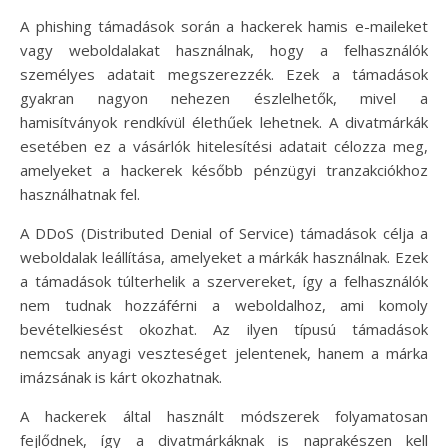
A phishing támadások során a hackerek hamis e-maileket
vagy weboldalakat használnak, hogy a felhasználók
személyes adatait megszerezzék. Ezek a támadások
gyakran nagyon nehezen észlelhetők, mivel a
hamisítványok rendkívül élethűek lehetnek. A divatmárkák
esetében ez a vásárlók hitelesítési adatait célozza meg,
amelyeket a hackerek később pénzügyi tranzakciókhoz
használhatnak fel.
A DDoS (Distributed Denial of Service) támadások célja a
weboldalak leállítása, amelyeket a márkák használnak. Ezek
a támadások túlterhelik a szervereket, így a felhasználók
nem tudnak hozzáférni a weboldalhoz, ami komoly
bevételkiesést okozhat. Az ilyen típusú támadások
nemcsak anyagi veszteséget jelentenek, hanem a márka
imázsának is kárt okozhatnak.
A hackerek által használt módszerek folyamatosan
fejlődnek, így a divatmárkáknak is naprakészen kell