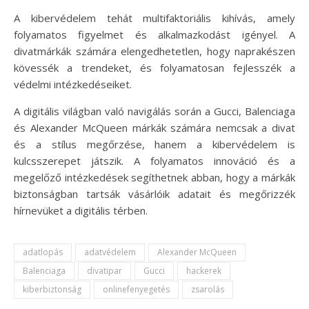
A kibervédelem tehát multifaktoriális kihívás, amely
folyamatos figyelmet és alkalmazkodást igényel. A
divatmárkák számára elengedhetetlen, hogy naprakészen
kövessék a trendeket, és folyamatosan fejlesszék a
védelmi intézkedéseiket.
A digitális világban való navigálás során a Gucci, Balenciaga
és Alexander McQueen márkák számára nemcsak a divat
és a stílus megőrzése, hanem a kibervédelem is
kulcsszerepet játszik. A folyamatos innováció és a
megelőző intézkedések segíthetnek abban, hogy a márkák
biztonságban tartsák vásárlóik adatait és megőrizzék
hírnevüket a digitális térben.
adatlopás
adatvédelem
Alexander McQueen
Balenciaga
divatipar
Gucci
hackerek
kiberbiztonság
onlinefenyegetés
zsarolás