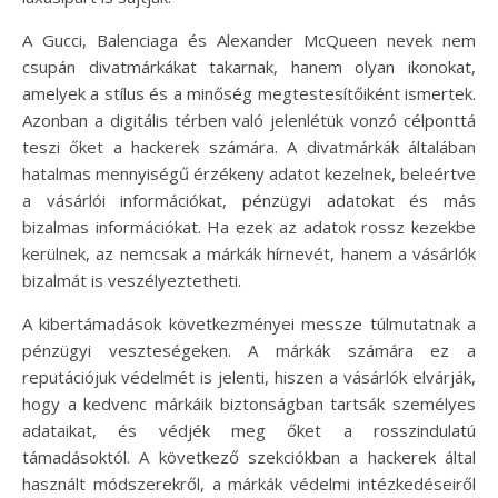
A Gucci, Balenciaga és Alexander McQueen nevek nem
csupán divatmárkákat takarnak, hanem olyan ikonokat,
amelyek a stílus és a minőség megtestesítőiként ismertek.
Azonban a digitális térben való jelenlétük vonzó célponttá
teszi őket a hackerek számára. A divatmárkák általában
hatalmas mennyiségű érzékeny adatot kezelnek, beleértve
a vásárlói információkat, pénzügyi adatokat és más
bizalmas információkat. Ha ezek az adatok rossz kezekbe
kerülnek, az nemcsak a márkák hírnevét, hanem a vásárlók
bizalmát is veszélyeztetheti.
A kibertámadások következményei messze túlmutatnak a
pénzügyi veszteségeken. A márkák számára ez a
reputációjuk védelmét is jelenti, hiszen a vásárlók elvárják,
hogy a kedvenc márkáik biztonságban tartsák személyes
adataikat, és védjék meg őket a rosszindulatú
támadásoktól. A következő szekciókban a hackerek által
használt módszerekről, a márkák védelmi intézkedéseiről