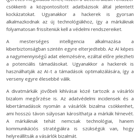
csökkenti a központosított adatbázisok által jelentett
kockázatokat. Ugyanakkor a hackerek is gyorsan
alkalmazkodnak az új technológiákhoz, így a márkáknak
folyamatosan frissíteniük kell a védelmi rendszereiket.
A mesterséges intelligencia alkalmazása a
kiberbiztonságban szintén egyre elterjedtebb. Az AI képes
a nagymennyiségű adat elemzésére, ezáltal előre jelezheti
a potenciális támadásokat. Ugyanakkor a hackerek is
használhatják az AI-t a támadások optimalizálására, így a
verseny egyre élesebbé válik.
A divatmárkák jövőbeli kihívásai közé tartozik a vásárlói
bizalom megőrzése is. Az adatvédelmi incidensek és a
kibertámadások nyomán a vásárlók bizalma csökkenhet,
ami hosszú távon súlyosan károsíthatja a márkák hírnevét.
A márkáknak tehát nemcsak technológiai, hanem
kommunikációs stratégiákra is szükségük van, hogy
helyreállítsák a vásárlók bizalmát.