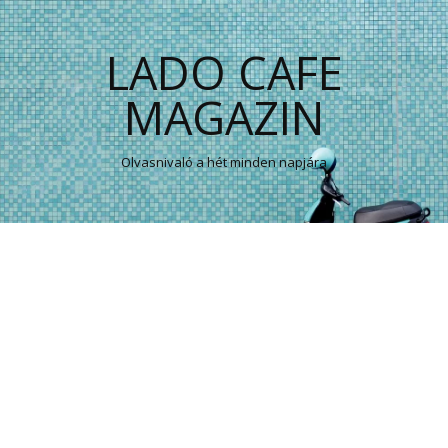
LADO CAFE
MAGAZIN
Olvasnivaló a hét minden napjára