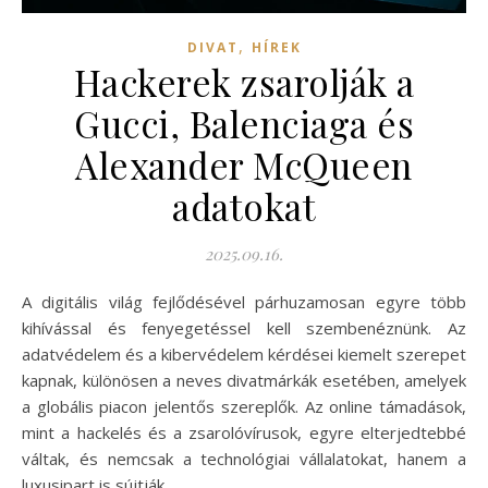
,
DIVAT
HÍREK
Hackerek zsarolják a
Gucci, Balenciaga és
Alexander McQueen
adatokat
2025.09.16.
A digitális világ fejlődésével párhuzamosan egyre több
kihívással és fenyegetéssel kell szembenéznünk. Az
adatvédelem és a kibervédelem kérdései kiemelt szerepet
kapnak, különösen a neves divatmárkák esetében, amelyek
a globális piacon jelentős szereplők. Az online támadások,
mint a hackelés és a zsarolóvírusok, egyre elterjedtebbé
váltak, és nemcsak a technológiai vállalatokat, hanem a
luxusipart is sújtják.