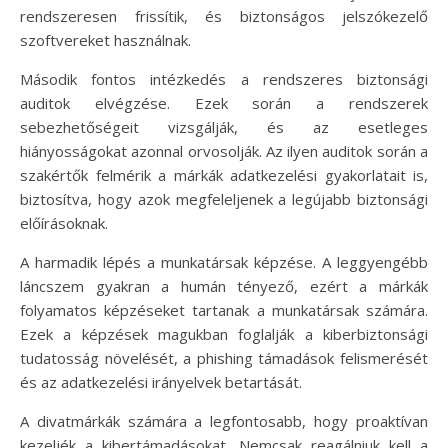
rendszeresen frissítik, és biztonságos jelszókezelő
szoftvereket használnak.
Második fontos intézkedés a rendszeres biztonsági
auditok elvégzése. Ezek során a rendszerek
sebezhetőségeit vizsgálják, és az esetleges
hiányosságokat azonnal orvosolják. Az ilyen auditok során a
szakértők felmérik a márkák adatkezelési gyakorlatait is,
biztosítva, hogy azok megfeleljenek a legújabb biztonsági
előírásoknak.
A harmadik lépés a munkatársak képzése. A leggyengébb
láncszem gyakran a humán tényező, ezért a márkák
folyamatos képzéseket tartanak a munkatársak számára.
Ezek a képzések magukban foglalják a kiberbiztonsági
tudatosság növelését, a phishing támadások felismerését
és az adatkezelési irányelvek betartását.
A divatmárkák számára a legfontosabb, hogy proaktívan
kezeljék a kibertámadásokat. Nemcsak reagálniuk kell a