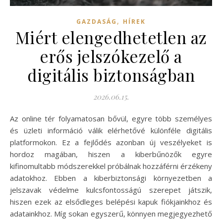
,
GAZDASÁG
HÍREK
Miért elengedhetetlen az
erős jelszókezelő a
digitális biztonságban
2026.06.15.
Az online tér folyamatosan bővül, egyre több személyes
és üzleti információ válik elérhetővé különféle digitális
platformokon. Ez a fejlődés azonban új veszélyeket is
hordoz magában, hiszen a kiberbűnözők egyre
kifinomultabb módszerekkel próbálnak hozzáférni érzékeny
adatokhoz. Ebben a kiberbiztonsági környezetben a
jelszavak védelme kulcsfontosságú szerepet játszik,
hiszen ezek az elsődleges belépési kapuk fiókjainkhoz és
adatainkhoz. Míg sokan egyszerű, könnyen megjegyezhető