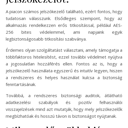
A piacon számos jelszókezelő található, ezért fontos, hogy
tudatosan válasszunk. Elsődleges szempont, hogy az
alkalmazás rendelkezzen erős titkosítással, például AES-
256 bites védelemmel, ami napjaink egyik
legbiztonságosabb titkosítási szabványa.
Érdemes olyan szolgáltatást választani, amely támogatja a
többfaktoros hitelesítést, ezzel további védelmet nyújtva
a jogosulatlan hozzáférés ellen. Fontos az is, hogy a
jelszókezelő használata egyszerű és intuitív legyen, hiszen
a rendszeres és helyes használat kulcsa a biztonság
fenntartásának.
Továbbá, a rendszeres biztonsági auditok, átlátható
adatkezelési szabályok és pozitív felhasználói
visszajelzések mind azt mutatják, hogy mely jelszókezelők
megbízhatóak és hosszú távon is biztonságot nyújtanak.