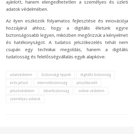
ajánlott, hanem elengedhetetlen a személyes és üzleti
adatok védelmében.
Az ilyen eszközök folyamatos fejlesztése és innovációja
hozzájárul ahhoz, hogy a digitális életünk egyre
biztonságosabb legyen, miközben megőrizzük a kényelmet
és hatékonyságot. A tudatos jelszókezelés tehát nem
csupán egy technikai megoldás, hanem a digitális
tudatosság és felelősségvállalás egyik alapköve.
adatvédelem
biztonsági tippek
digitális biztonság
erős jelszó
internetbiztonság
jelszókezelő
jelszóvédelem
kiberbiztonság
online védelem
személyes adatok