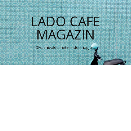
LADO CAFE
MAGAZIN
Olvasnivaló a hét minden napjára