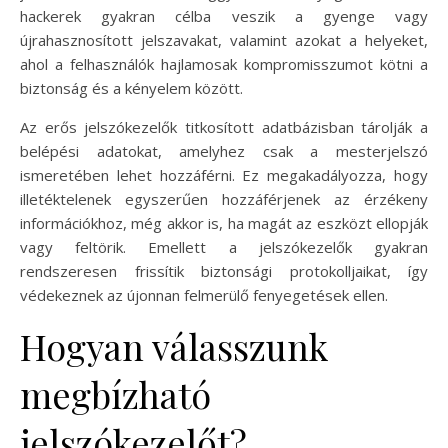
hackerek gyakran célba veszik a gyenge vagy
újrahasznosított jelszavakat, valamint azokat a helyeket,
ahol a felhasználók hajlamosak kompromisszumot kötni a
biztonság és a kényelem között.
Az erős jelszókezelők titkosított adatbázisban tárolják a
belépési adatokat, amelyhez csak a mesterjelszó
ismeretében lehet hozzáférni. Ez megakadályozza, hogy
illetéktelenek egyszerűen hozzáférjenek az érzékeny
információkhoz, még akkor is, ha magát az eszközt ellopják
vagy feltörik. Emellett a jelszókezelők gyakran
rendszeresen frissítik biztonsági protokolljaikat, így
védekeznek az újonnan felmerülő fenyegetések ellen.
Hogyan válasszunk
megbízható
jelszókezelőt?