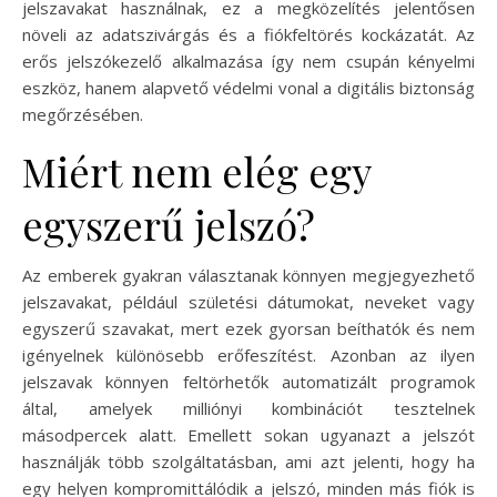
jelszavakat használnak, ez a megközelítés jelentősen
növeli az adatszivárgás és a fiókfeltörés kockázatát. Az
erős jelszókezelő alkalmazása így nem csupán kényelmi
eszköz, hanem alapvető védelmi vonal a digitális biztonság
megőrzésében.
Miért nem elég egy
egyszerű jelszó?
Az emberek gyakran választanak könnyen megjegyezhető
jelszavakat, például születési dátumokat, neveket vagy
egyszerű szavakat, mert ezek gyorsan beíthatók és nem
igényelnek különösebb erőfeszítést. Azonban az ilyen
jelszavak könnyen feltörhetők automatizált programok
által, amelyek milliónyi kombinációt tesztelnek
másodpercek alatt. Emellett sokan ugyanazt a jelszót
használják több szolgáltatásban, ami azt jelenti, hogy ha
egy helyen kompromittálódik a jelszó, minden más fiók is