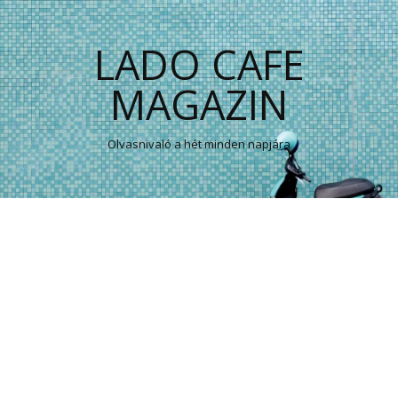
LADO CAFE
MAGAZIN
Olvasnivaló a hét minden napjára