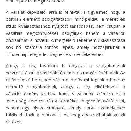
márka pozitív megítéléséhez.
A vállalat képviselői arra is felhívták a figyelmet, hogy a
boltban elérhető szolgáltatások, mint például a méret és
stílus kiválasztásához nyújtott tanácsadás, nem csupán a
vásárlás megkönnyítését szolgálják, hanem a vásárlók
önbizalmát is növelik. A megfelelő fehérnemű kiválasztása
sok nő számára fontos lépés, amely hozzájárulhat a
mindennapi elégedettséghez és önértékeléshez.
Ahogy a cég továbbra is dolgozik a szolgáltatások
helyreállításán, a vásárlók türelmét és megértését kérik. Az
elkövetkező hetekben várhatóan bővülni fognak a boltban
elérhető szolgáltatások, ahogy a cég elkötelezett a
vásárlói élmény javítása iránt. A vásárlók számára ez a
lehetőség nem csupán a termékek megvásárlásáról szól,
hanem egy olyan élményről, amely során személyesen
találkozhatnak a márkával, és megtapasztalhatják annak
értékeit.