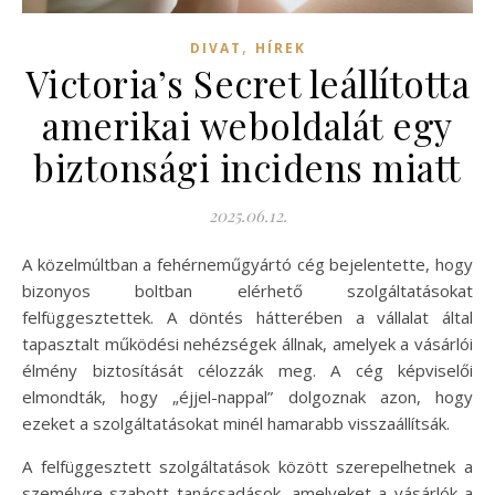
,
DIVAT
HÍREK
Victoria’s Secret leállította
amerikai weboldalát egy
biztonsági incidens miatt
2025.06.12.
A közelmúltban a fehérneműgyártó cég bejelentette, hogy
bizonyos boltban elérhető szolgáltatásokat
felfüggesztettek. A döntés hátterében a vállalat által
tapasztalt működési nehézségek állnak, amelyek a vásárlói
élmény biztosítását célozzák meg. A cég képviselői
elmondták, hogy „éjjel-nappal” dolgoznak azon, hogy
ezeket a szolgáltatásokat minél hamarabb visszaállítsák.
A felfüggesztett szolgáltatások között szerepelhetnek a
személyre szabott tanácsadások, amelyeket a vásárlók a