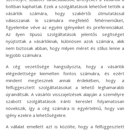
boltban kaphattak. Ezek a szolgáltatások lehetővé tették a
vásárlók számára, hogy szakértői útmutatással
válasszanak ki számukra megfelelő fehérneműket,
figyelembe véve az egyéni igényeiket és preferenciáikat.
Az ilyen típusú szolgáltatások jelentős segítséget
nyújtottak a vásárlóknak, különösen azok számára, akik
nem biztosak abban, hogy milyen méret és stílus lenne a
legjobb számukra.
A cég vezetősége hangsúlyozta, hogy a vásárlók
elégedettsége kiemelten fontos számukra, és ezért
mindent megtesznek annak érdekében, hogy a
felfüggesztett szolgáltatásokat a lehető leghamarabb
újraindítsák. A vásárlói visszajelzések alapján a személyre
szabott szolgáltatások iránti kereslet folyamatosan
növekszik, így a cég számára is egyértelmű, hogy van
igény ezekre a lehetőségekre.
A vállalat emellett azt is közölte, hogy a felfüggesztett