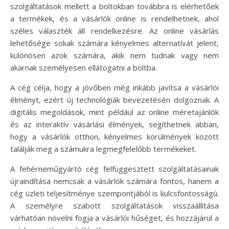
szolgáltatások mellett a boltokban továbbra is elérhetőek
a termékek, és a vásárlók online is rendelhetnek, ahol
széles választék áll rendelkezésre. Az online vásárlás
lehetősége sokak számára kényelmes alternatívát jelent,
különösen azok számára, akik nem tudnak vagy nem
akarnak személyesen ellátogatni a boltba.
A cég célja, hogy a jövőben még inkább javítsa a vásárlói
élményt, ezért új technológiák bevezetésén dolgoznak. A
digitális megoldások, mint például az online méretajánlók
és az interaktív vásárlási élmények, segíthetnek abban,
hogy a vásárlók otthon, kényelmes körülmények között
találják meg a számukra legmegfelelőbb termékeket.
A fehérneműgyártó cég felfüggesztett szolgáltatásainak
újraindítása nemcsak a vásárlók számára fontos, hanem a
cég üzleti teljesítménye szempontjából is kulcsfontosságú.
A személyre szabott szolgáltatások visszaállítása
várhatóan növelni fogja a vásárlói hűséget, és hozzájárul a