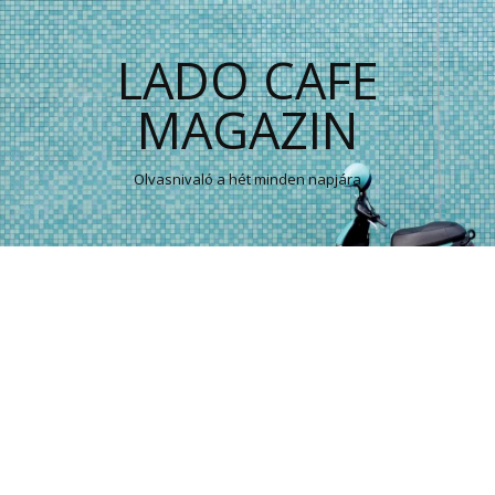
LADO CAFE
MAGAZIN
Olvasnivaló a hét minden napjára