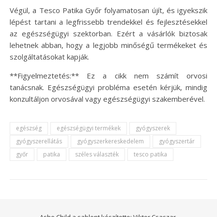
Végül, a Tesco Patika Győr folyamatosan újít, és igyekszik
lépést tartani a legfrissebb trendekkel és fejlesztésekkel
az egészségügyi szektorban. Ezért a vásárlók biztosak
lehetnek abban, hogy a legjobb minőségű termékeket és
szolgáltatásokat kapják.
**Figyelmeztetés:** Ez a cikk nem számít orvosi
tanácsnak. Egészségügyi probléma esetén kérjük, mindig
konzultáljon orvosával vagy egészségügyi szakemberével.
egészség
egészségügyi termékek
gyógyszerek
gyógyszerellátás
gyógyszerkereskedelem
gyógyszertár
győr
patika
széles választék
tesco patika
Ashe Child a sablont készítette:
Viktor Csaszar.