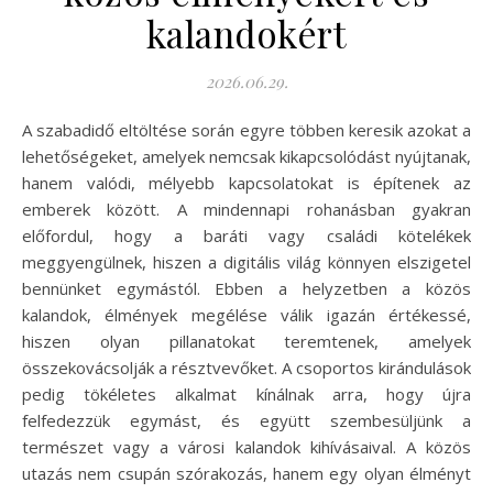
kalandokért
2026.06.29.
A szabadidő eltöltése során egyre többen keresik azokat a
lehetőségeket, amelyek nemcsak kikapcsolódást nyújtanak,
hanem valódi, mélyebb kapcsolatokat is építenek az
emberek között. A mindennapi rohanásban gyakran
előfordul, hogy a baráti vagy családi kötelékek
meggyengülnek, hiszen a digitális világ könnyen elszigetel
bennünket egymástól. Ebben a helyzetben a közös
kalandok, élmények megélése válik igazán értékessé,
hiszen olyan pillanatokat teremtenek, amelyek
összekovácsolják a résztvevőket. A csoportos kirándulások
pedig tökéletes alkalmat kínálnak arra, hogy újra
felfedezzük egymást, és együtt szembesüljünk a
természet vagy a városi kalandok kihívásaival. A közös
utazás nem csupán szórakozás, hanem egy olyan élményt