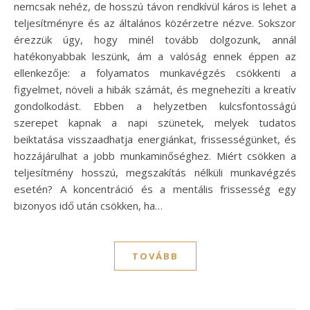
nemcsak nehéz, de hosszú távon rendkívül káros is lehet a
teljesítményre és az általános közérzetre nézve. Sokszor
érezzük úgy, hogy minél tovább dolgozunk, annál
hatékonyabbak leszünk, ám a valóság ennek éppen az
ellenkezője: a folyamatos munkavégzés csökkenti a
figyelmet, növeli a hibák számát, és megnehezíti a kreatív
gondolkodást. Ebben a helyzetben kulcsfontosságú
szerepet kapnak a napi szünetek, melyek tudatos
beiktatása visszaadhatja energiánkat, frissességünket, és
hozzájárulhat a jobb munkaminőséghez. Miért csökken a
teljesítmény hosszú, megszakítás nélküli munkavégzés
esetén? A koncentráció és a mentális frissesség egy
bizonyos idő után csökken, ha…
TOVÁBB