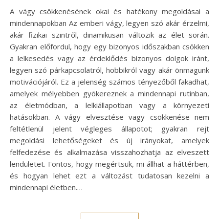
A vágy csökkenésének okai és hatékony megoldásai a
mindennapokban Az emberi vágy, legyen szó akár érzelmi,
akár fizikai szintről, dinamikusan változik az élet során.
Gyakran előfordul, hogy egy bizonyos időszakban csökken
a lelkesedés vagy az érdeklődés bizonyos dolgok iránt,
legyen szó párkapcsolatról, hobbikról vagy akár önmagunk
motivációjáról. Ez a jelenség számos tényezőből fakadhat,
amelyek mélyebben gyökereznek a mindennapi rutinban,
az életmódban, a lelkiállapotban vagy a környezeti
hatásokban. A vágy elvesztése vagy csökkenése nem
feltétlenül jelent végleges állapotot; gyakran rejt
megoldási lehetőségeket és új irányokat, amelyek
felfedezése és alkalmazása visszahozhatja az elveszett
lendületet. Fontos, hogy megértsük, mi állhat a háttérben,
és hogyan lehet ezt a változást tudatosan kezelni a
mindennapi életben.…