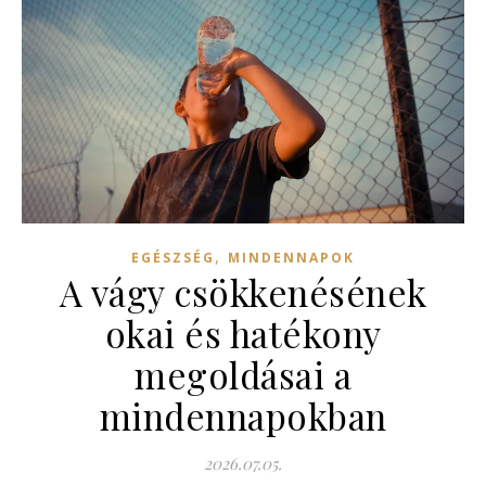
,
EGÉSZSÉG
MINDENNAPOK
A vágy csökkenésének
okai és hatékony
megoldásai a
mindennapokban
2026.07.05.