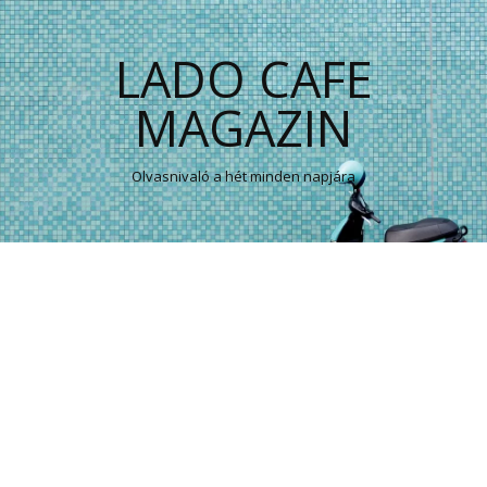
LADO CAFE
MAGAZIN
Olvasnivaló a hét minden napjára