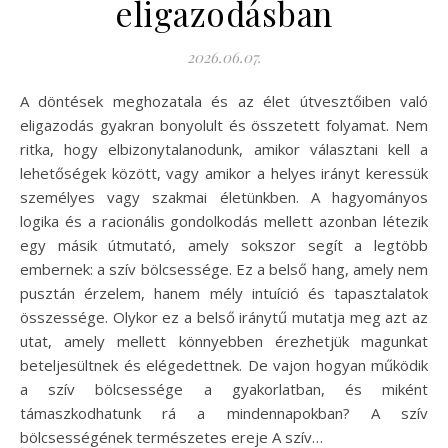
eligazodásban
2026.06.07.
A döntések meghozatala és az élet útvesztőiben való
eligazodás gyakran bonyolult és összetett folyamat. Nem
ritka, hogy elbizonytalanodunk, amikor választani kell a
lehetőségek között, vagy amikor a helyes irányt keressük
személyes vagy szakmai életünkben. A hagyományos
logika és a racionális gondolkodás mellett azonban létezik
egy másik útmutató, amely sokszor segít a legtöbb
embernek: a szív bölcsessége. Ez a belső hang, amely nem
pusztán érzelem, hanem mély intuíció és tapasztalatok
összessége. Olykor ez a belső iránytű mutatja meg azt az
utat, amely mellett könnyebben érezhetjük magunkat
beteljesültnek és elégedettnek. De vajon hogyan működik
a szív bölcsessége a gyakorlatban, és miként
támaszkodhatunk rá a mindennapokban? A szív
bölcsességének természetes ereje A szív…