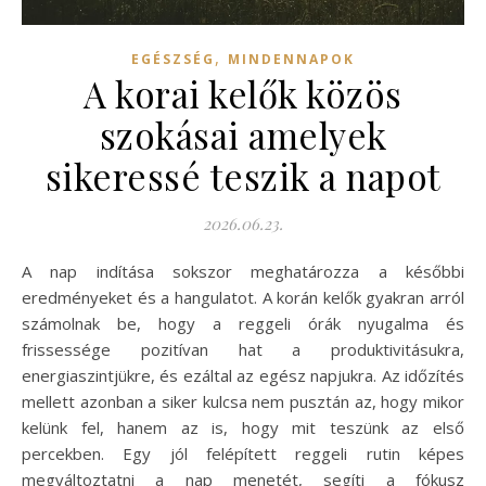
,
EGÉSZSÉG
MINDENNAPOK
A korai kelők közös
szokásai amelyek
sikeressé teszik a napot
2026.06.23.
A nap indítása sokszor meghatározza a későbbi
eredményeket és a hangulatot. A korán kelők gyakran arról
számolnak be, hogy a reggeli órák nyugalma és
frissessége pozitívan hat a produktivitásukra,
energiaszintjükre, és ezáltal az egész napjukra. Az időzítés
mellett azonban a siker kulcsa nem pusztán az, hogy mikor
kelünk fel, hanem az is, hogy mit teszünk az első
percekben. Egy jól felépített reggeli rutin képes
megváltoztatni a nap menetét, segíti a fókusz