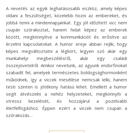
A nevetés az egyik leghatásosabb eszköz, amely képes
oldani a feszültséget, közelebb hozni az embereket, és
jobbá tenni a mindennapjainkat. Egy jól időzített vicc nem
csupán szórakoztat, hanem hidat képez az emberek
között, megkönnyítve a kommunikációt és erősítve az
érzelmi kapcsolatokat. A humor ereje abban rejlik, hogy
képes megváltoztatni a légkört, legyen szó akár egy
munkahelyi megbeszélésről, akár egy családi
összejövetelről. Amikor nevetünk, az agyunk endorfinokat
szabadít fel, amelyek természetes boldogsághormonként
működnek, így a viccek mesélése nemcsak lelki, hanem
testi szinten is jótékony hatású lehet. Emellett a humor
segít átvészelni a nehéz helyzeteket, megkönnyíti a
stressz kezelését, és hozzájárul a pozitívabb
életfelfogáshoz. Éppen ezért a viccek nem csupán a
szórakozás…