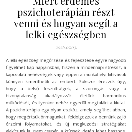
Miért érdemes
pszichoterápián részt
venni és hogyan segít a
lelki egészségben
2026.07.03.
A lelki egészség megőrzése és fejlesztése egyre nagyobb
figyelmet kap napjainkban, hiszen a mindennapi stressz, a
kapcsolati nehézségek vagy éppen a munkahelyi kihívások
könnyen kimeríthetik az embert. Sokszor érezzük úgy,
hogy a belső feszültségek, a szorongás vagy a
bizonytalanság akadályozzák életünk harmonikus
működését, és ilyenkor nehéz egyedül megtalálni a kiutat.
A pszichoterápia egy olyan eszköz, amely segíthet abban,
hogy megértsük önmagunkat, feldolgozzuk a bennünk zajló
érzelmi folyamatokat, és új megküzdési stratégiákat
alakítsunk ki. Nem csupán a krízisek idején lehet hasznos,