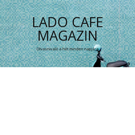
LADO CAFE
MAGAZIN
Olvasnivaló a hét minden napjára