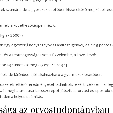
ek számára, de a gyerekek esetében kissé eltérő megközelítést ig
amely a következőképpen néz ki:
g)) / 3600} \]
ak egy egyszerű négyzetgyök számítást igényel, és elég pontos
et és a testmagasságot veszi figyelembe, a következő:
964}) \times (tömeg (kg)^{0.5378}) \]
őzőek, de különösen jól alkalmazható a gyermekek esetében.
szerek eltérő eredményeket adhatnak, ezért célszerű a leg
ín meghatározása kulcsszerepet játszik az orvosi és sportoló t
etlen a helyes számítás.
ossága az orvostudományban