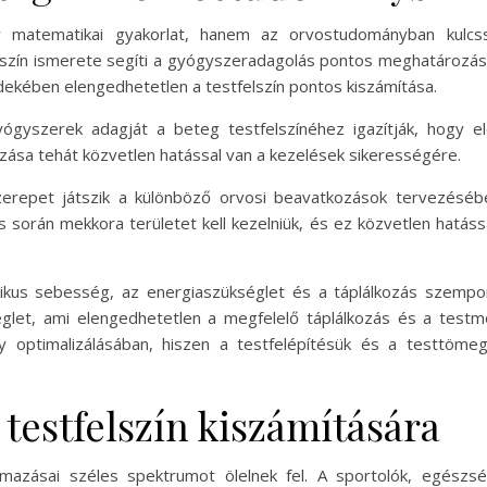
y matematikai gyakorlat, hanem az orvostudományban kulcss
szín ismerete segíti a gyógyszeradagolás pontos meghatározás
dekében elengedhetetlen a testfelszín pontos kiszámítása.
gyszerek adagját a beteg testfelszínéhez igazítják, hogy elé
ozása tehát közvetlen hatással van a kezelések sikerességére.
szerepet játszik a különböző orvosi beavatkozások tervezésébe
során mekkora területet kell kezelniük, és ez közvetlen hatássa
ikus sebesség, az energiaszükséglet és a táplálkozás szempon
églet, ami elengedhetetlen a megfelelő táplálkozás és a tes
ény optimalizálásában, hiszen a testfelépítésük és a testtöm
 testfelszín kiszámítására
kalmazásai széles spektrumot ölelnek fel. A sportolók, egés