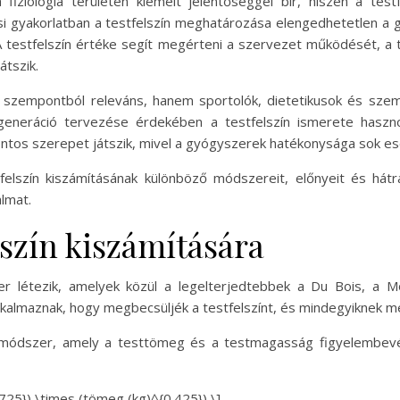
fiziológia területén kiemelt jelentőséggel bír, hiszen a test
osi gyakorlatban a testfelszín meghatározása elengedhetetlen a
A testfelszín értéke segít megérteni a szervezet működését, 
tszik.
i szempontból releváns, hanem sportolók, dietetikusok és szem
generáció tervezése érdekében a testfelszín ismerete hasznos 
ontos szerepet játszik, mivel a gyógyszerek hatékonysága sok es
lszín kiszámításának különböző módszereit, előnyeit és hátrá
lmat.
szín kiszámítására
er létezik, amelyek közül a legelterjedtebbek a Du Bois, a 
kalmaznak, hogy megbecsüljék a testfelszínt, és mindegyiknek m
módszer, amely a testtömeg és a testmagasság figyelembevétel
25}) \times (tömeg (kg)^{0.425}) \]