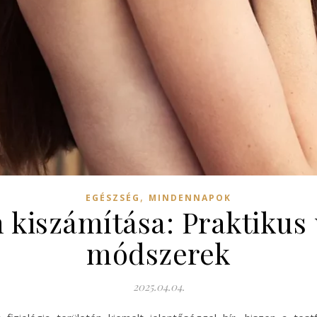
,
EGÉSZSÉG
MINDENNAPOK
ín kiszámítása: Praktikus
módszerek
2025.04.04.