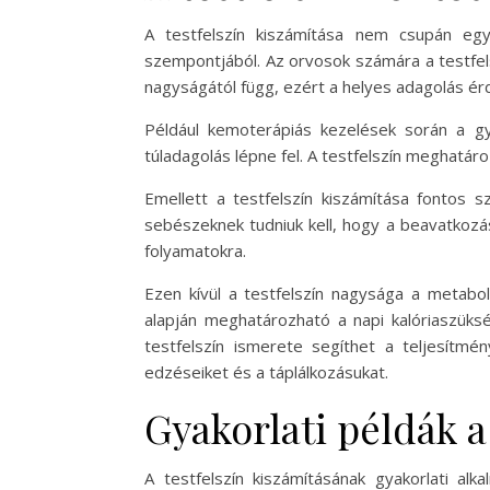
A testfelszín kiszámítása nem csupán eg
szempontjából. Az orvosok számára a testfel
nagyságától függ, ezért a helyes adagolás ér
Például kemoterápiás kezelések során a gyó
túladagolás lépne fel. A testfelszín meghatár
Emellett a testfelszín kiszámítása fontos 
sebészeknek tudniuk kell, hogy a beavatkozás 
folyamatokra.
Ezen kívül a testfelszín nagysága a metabol
alapján meghatározható a napi kalóriaszüks
testfelszín ismerete segíthet a teljesítm
edzéseiket és a táplálkozásukat.
Gyakorlati példák a
A testfelszín kiszámításának gyakorlati al