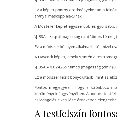
Ez a képlet pontos eredményeket ad a felnőtt
arányai másképp alakulnak.
A Mosteller képlet egyszerűbb és gyorsabb, 
\[ BSA = \sqrt{(magasság (cm) \times tömeg (k
Ez a módszer könnyen alkalmazható, mivel cs
A Haycock képlet, amely szintén a testtömeg
\[ BSA = 0.024265 \times (magasság (cm)^{0.3
Ez a módszer kicsit bonyolultabb, mint az el
Fontos megjegyezni, hogy a különböző mód
körülmények függvényében. A pontos testfelsz
aluladagolás elkerülése érdekében elengedhet
A testfelszín font