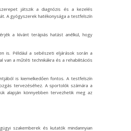
zerepet játszik a diagnózis és a kezelés
át. A gyógyszerek hatékonysága a testfelszín
rjék a kívánt terápiás hatást anélkül, hogy
n is. Például a sebészeti eljárások során a
l van a műtéti technikákra és a rehabilitációs
tjából is kiemelkedően fontos. A testfelszín
tmozgás tervezéséhez. A sportolók számára a
egük alapján könnyebben tervezhetik meg az
zségügyi szakemberek és kutatók mindannyian