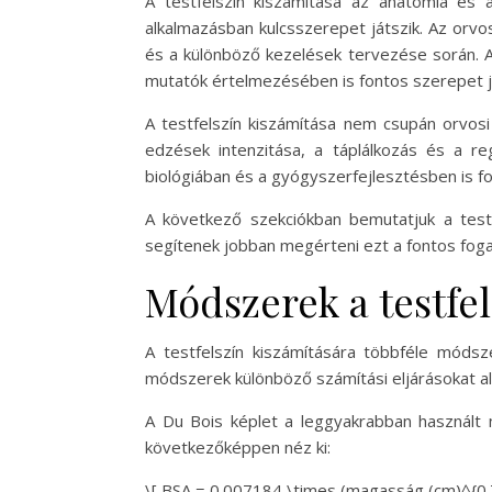
A testfelszín kiszámítása az anatómia és a 
alkalmazásban kulcsszerepet játszik. Az orv
és a különböző kezelések tervezése során. 
mutatók értelmezésében is fontos szerepet já
A testfelszín kiszámítása nem csupán orvos
edzések intenzitása, a táplálkozás és a re
biológiában és a gyógyszerfejlesztésben is f
A következő szekciókban bemutatjuk a testfe
segítenek jobban megérteni ezt a fontos foga
Módszerek a testfel
A testfelszín kiszámítására többféle módsz
módszerek különböző számítási eljárásokat al
A Du Bois képlet a leggyakrabban használt 
következőképpen néz ki:
\[ BSA = 0.007184 \times (magasság (cm)^{0.7