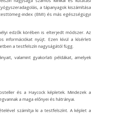
felszín nagysága számos klinikai és kutatási
 gyógyszeradagolás, a tápanyagok kiszámítása
a testtömeg-index (BMI) és más egészségügyi
élyi edzők körében is elterjedt módszer. Az
információkat nyújt. Ezen kívül a kísérleti
etben a testfelszín nagyságától függ.
nyait, valamint gyakorlati példákat, amelyek
Mosteller és a Haycock képletek. Mindezek a
egvannak a maga előnyei és hátrányai.
ével számítja ki a testfelszínt. A képlet a