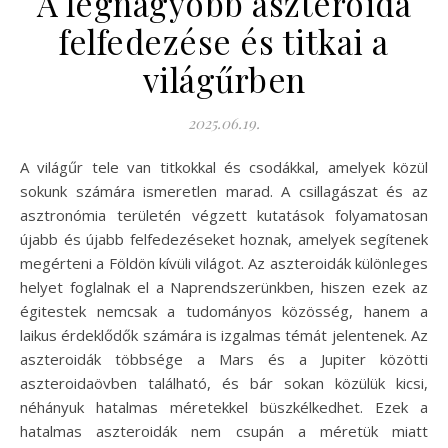
A legnagyobb aszteroida
felfedezése és titkai a
világűrben
2025.06.19.
A világűr tele van titkokkal és csodákkal, amelyek közül
sokunk számára ismeretlen marad. A csillagászat és az
asztronómia területén végzett kutatások folyamatosan
újabb és újabb felfedezéseket hoznak, amelyek segítenek
megérteni a Földön kívüli világot. Az aszteroidák különleges
helyet foglalnak el a Naprendszerünkben, hiszen ezek az
égitestek nemcsak a tudományos közösség, hanem a
laikus érdeklődők számára is izgalmas témát jelentenek. Az
aszteroidák többsége a Mars és a Jupiter közötti
aszteroidaövben található, és bár sokan közülük kicsi,
néhányuk hatalmas méretekkel büszkélkedhet. Ezek a
hatalmas aszteroidák nem csupán a méretük miatt