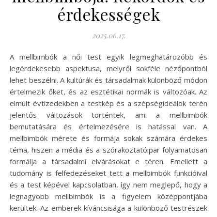
érdekességek
2025.06.17.
A mellbimbók a női test egyik legmeghatározóbb és
legérdekesebb aspektusa, melyről sokféle nézőpontból
lehet beszélni. A kultúrák és társadalmak különböző módon
értelmezik őket, és az esztétikai normák is változóak. Az
elmúlt évtizedekben a testkép és a szépségideálok terén
jelentős változások történtek, ami a mellbimbók
bemutatására és értelmezésére is hatással van. A
mellbimbók mérete és formája sokak számára érdekes
téma, hiszen a média és a szórakoztatóipar folyamatosan
formálja a társadalmi elvárásokat e téren. Emellett a
tudomány is felfedezéseket tett a mellbimbók funkcióival
és a test képével kapcsolatban, így nem meglepő, hogy a
legnagyobb mellbimbók is a figyelem középpontjába
kerültek. Az emberek kíváncsisága a különböző testrészek