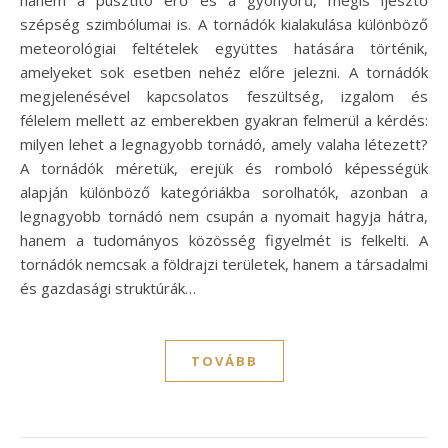
szépség szimbólumai is. A tornádók kialakulása különböző
meteorológiai feltételek együttes hatására történik,
amelyeket sok esetben nehéz előre jelezni. A tornádók
megjelenésével kapcsolatos feszültség, izgalom és
félelem mellett az emberekben gyakran felmerül a kérdés:
milyen lehet a legnagyobb tornádó, amely valaha létezett?
A tornádók méretük, erejük és romboló képességük
alapján különböző kategóriákba sorolhatók, azonban a
legnagyobb tornádó nem csupán a nyomait hagyja hátra,
hanem a tudományos közösség figyelmét is felkelti. A
tornádók nemcsak a földrajzi területek, hanem a társadalmi
és gazdasági struktúrák…
TOVÁBB