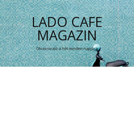
LADO CAFE
MAGAZIN
Olvasnivaló a hét minden napjára