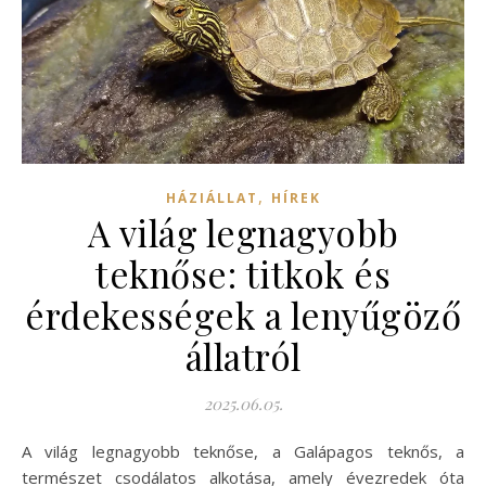
,
HÁZIÁLLAT
HÍREK
A világ legnagyobb
teknőse: titkok és
érdekességek a lenyűgöző
állatról
2025.06.05.
A világ legnagyobb teknőse, a Galápagos teknős, a
természet csodálatos alkotása, amely évezredek óta