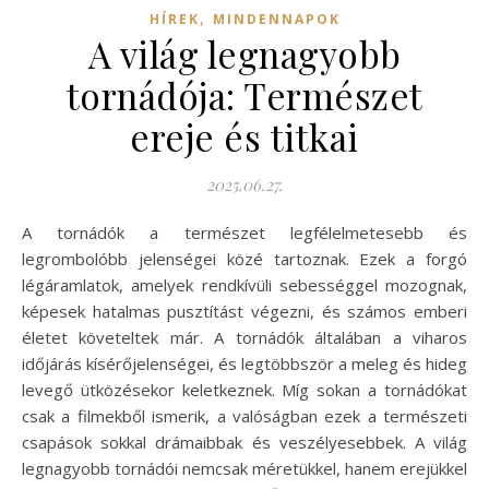
,
HÍREK
MINDENNAPOK
A világ legnagyobb
tornádója: Természet
ereje és titkai
2025.06.27.
A tornádók a természet legfélelmetesebb és
legrombolóbb jelenségei közé tartoznak. Ezek a forgó
légáramlatok, amelyek rendkívüli sebességgel mozognak,
képesek hatalmas pusztítást végezni, és számos emberi
életet követeltek már. A tornádók általában a viharos
időjárás kísérőjelenségei, és legtöbbször a meleg és hideg
levegő ütközésekor keletkeznek. Míg sokan a tornádókat
csak a filmekből ismerik, a valóságban ezek a természeti
csapások sokkal drámaibbak és veszélyesebbek. A világ
legnagyobb tornádói nemcsak méretükkel, hanem erejükkel