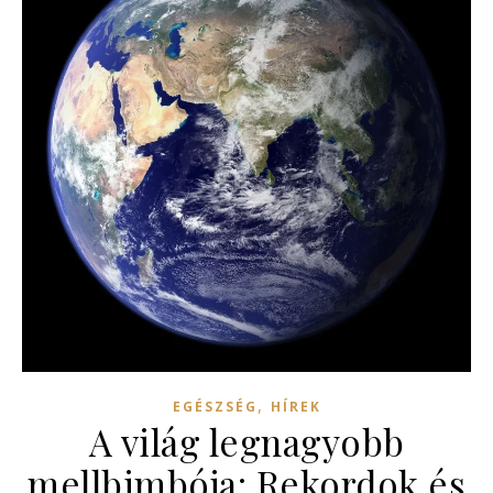
,
EGÉSZSÉG
HÍREK
A világ legnagyobb
mellbimbója: Rekordok és