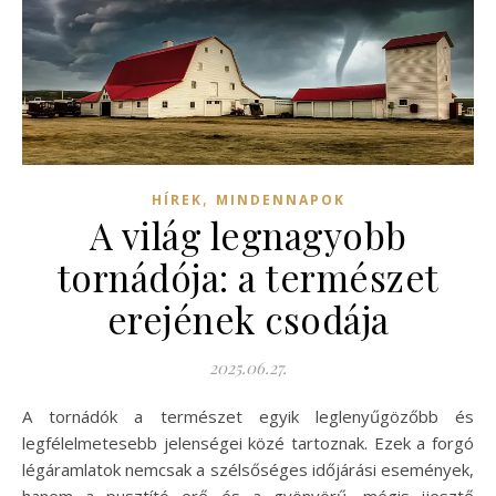
,
HÍREK
MINDENNAPOK
A világ legnagyobb
tornádója: a természet
erejének csodája
2025.06.27.
A tornádók a természet egyik leglenyűgözőbb és
legfélelmetesebb jelenségei közé tartoznak. Ezek a forgó
légáramlatok nemcsak a szélsőséges időjárási események,
hanem a pusztító erő és a gyönyörű, mégis ijesztő