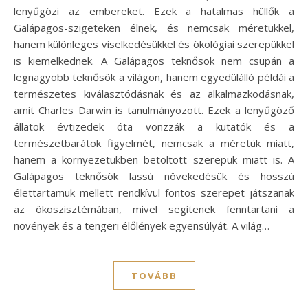
lenyűgözi az embereket. Ezek a hatalmas hüllők a
Galápagos-szigeteken élnek, és nemcsak méretükkel,
hanem különleges viselkedésükkel és ökológiai szerepükkel
is kiemelkednek. A Galápagos teknősök nem csupán a
legnagyobb teknősök a világon, hanem egyedülálló példái a
természetes kiválasztódásnak és az alkalmazkodásnak,
amit Charles Darwin is tanulmányozott. Ezek a lenyűgöző
állatok évtizedek óta vonzzák a kutatók és a
természetbarátok figyelmét, nemcsak a méretük miatt,
hanem a környezetükben betöltött szerepük miatt is. A
Galápagos teknősök lassú növekedésük és hosszú
élettartamuk mellett rendkívül fontos szerepet játszanak
az ökoszisztémában, mivel segítenek fenntartani a
növények és a tengeri élőlények egyensúlyát. A világ…
TOVÁBB