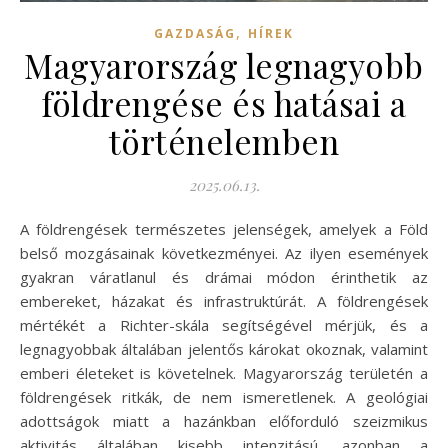
,
GAZDASÁG
HÍREK
Magyarország legnagyobb
földrengése és hatásai a
történelemben
2025.06.13.
A földrengések természetes jelenségek, amelyek a Föld
belső mozgásainak következményei. Az ilyen események
gyakran váratlanul és drámai módon érinthetik az
embereket, házakat és infrastruktúrát. A földrengések
mértékét a Richter-skála segítségével mérjük, és a
legnagyobbak általában jelentős károkat okoznak, valamint
emberi életeket is követelnek. Magyarország területén a
földrengések ritkák, de nem ismeretlenek. A geológiai
adottságok miatt a hazánkban előforduló szeizmikus
aktivitás általában kisebb intenzitású, azonban a