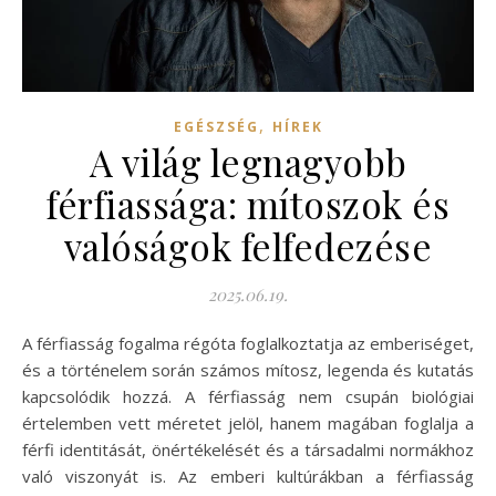
,
EGÉSZSÉG
HÍREK
A világ legnagyobb
férfiassága: mítoszok és
valóságok felfedezése
2025.06.19.
A férfiasság fogalma régóta foglalkoztatja az emberiséget,
és a történelem során számos mítosz, legenda és kutatás
kapcsolódik hozzá. A férfiasság nem csupán biológiai
értelemben vett méretet jelöl, hanem magában foglalja a
férfi identitását, önértékelését és a társadalmi normákhoz
való viszonyát is. Az emberi kultúrákban a férfiasság