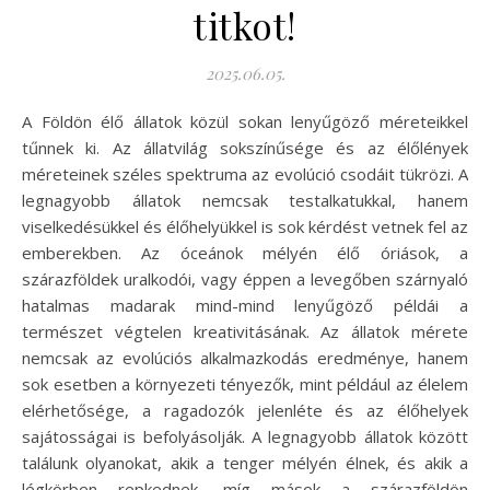
titkot!
2025.06.05.
A Földön élő állatok közül sokan lenyűgöző méreteikkel
tűnnek ki. Az állatvilág sokszínűsége és az élőlények
méreteinek széles spektruma az evolúció csodáit tükrözi. A
legnagyobb állatok nemcsak testalkatukkal, hanem
viselkedésükkel és élőhelyükkel is sok kérdést vetnek fel az
emberekben. Az óceánok mélyén élő óriások, a
szárazföldek uralkodói, vagy éppen a levegőben szárnyaló
hatalmas madarak mind-mind lenyűgöző példái a
természet végtelen kreativitásának. Az állatok mérete
nemcsak az evolúciós alkalmazkodás eredménye, hanem
sok esetben a környezeti tényezők, mint például az élelem
elérhetősége, a ragadozók jelenléte és az élőhelyek
sajátosságai is befolyásolják. A legnagyobb állatok között
találunk olyanokat, akik a tenger mélyén élnek, és akik a
légkörben repkednek, míg mások a szárazföldön