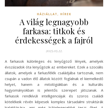
,
HÁZIÁLLAT
HÍREK
A világ legnagyobb
farkasa: titkok és
érdekességek a fajról
2025.05.22.
A farkasok különleges és lenyűgöző lények, amelyek
évszázadok óta lenyűgözik az embereket. Ezek a szociális
állatok, amelyek a farkasfélék családjába tartoznak, nem
csupán a vadon élő állatok között foglalnak el kiemelkedő
helyet, hanem a mitológiákban és a kulturális
hagyományokban is jelentős szerepet játszanak. A
farkasok rendkívüli intelligenciájuk és szoros családi
kötelékeik révén képesek komplex társadalmi struktúrák
kialakítására, ami még különlegesebbé teszi őket. A