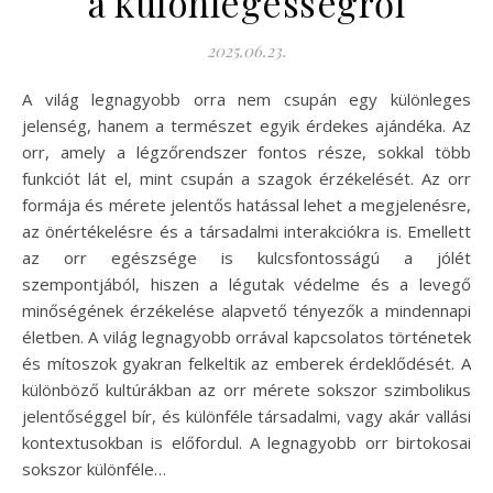
a különlegességről
2025.06.23.
A világ legnagyobb orra nem csupán egy különleges
jelenség, hanem a természet egyik érdekes ajándéka. Az
orr, amely a légzőrendszer fontos része, sokkal több
funkciót lát el, mint csupán a szagok érzékelését. Az orr
formája és mérete jelentős hatással lehet a megjelenésre,
az önértékelésre és a társadalmi interakciókra is. Emellett
az orr egészsége is kulcsfontosságú a jólét
szempontjából, hiszen a légutak védelme és a levegő
minőségének érzékelése alapvető tényezők a mindennapi
életben. A világ legnagyobb orrával kapcsolatos történetek
és mítoszok gyakran felkeltik az emberek érdeklődését. A
különböző kultúrákban az orr mérete sokszor szimbolikus
jelentőséggel bír, és különféle társadalmi, vagy akár vallási
kontextusokban is előfordul. A legnagyobb orr birtokosai
sokszor különféle…