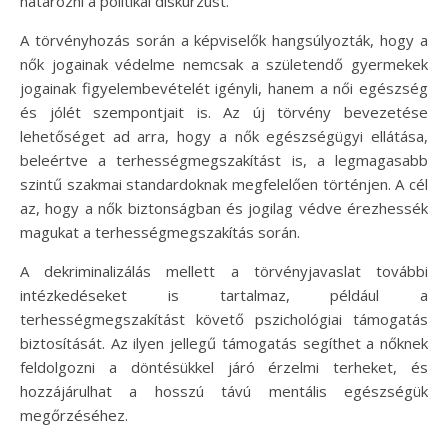
határozni a politikai diskurzust.
A törvényhozás során a képviselők hangsúlyozták, hogy a
nők jogainak védelme nemcsak a születendő gyermekek
jogainak figyelembevételét igényli, hanem a női egészség
és jólét szempontjait is. Az új törvény bevezetése
lehetőséget ad arra, hogy a nők egészségügyi ellátása,
beleértve a terhességmegszakítást is, a legmagasabb
szintű szakmai standardoknak megfelelően történjen. A cél
az, hogy a nők biztonságban és jogilag védve érezhessék
magukat a terhességmegszakítás során.
A dekriminalizálás mellett a törvényjavaslat további
intézkedéseket is tartalmaz, például a
terhességmegszakítást követő pszichológiai támogatás
biztosítását. Az ilyen jellegű támogatás segíthet a nőknek
feldolgozni a döntésükkel járó érzelmi terheket, és
hozzájárulhat a hosszú távú mentális egészségük
megőrzéséhez.