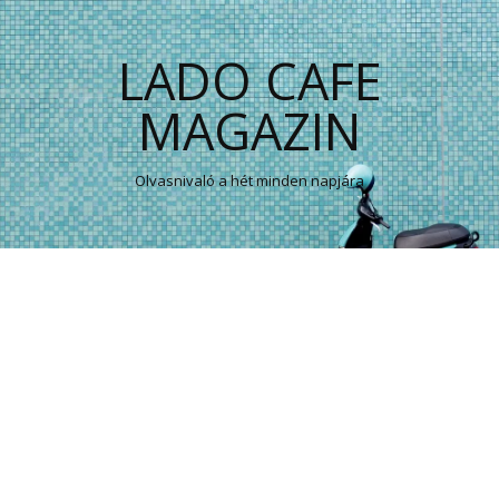
LADO CAFE
MAGAZIN
Olvasnivaló a hét minden napjára