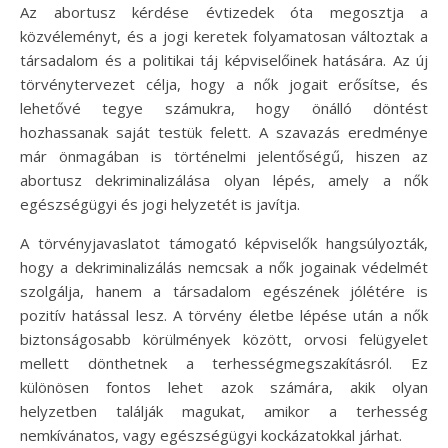
Az abortusz kérdése évtizedek óta megosztja a
közvéleményt, és a jogi keretek folyamatosan változtak a
társadalom és a politikai táj képviselőinek hatására. Az új
törvénytervezet célja, hogy a nők jogait erősítse, és
lehetővé tegye számukra, hogy önálló döntést
hozhassanak saját testük felett. A szavazás eredménye
már önmagában is történelmi jelentőségű, hiszen az
abortusz dekriminalizálása olyan lépés, amely a nők
egészségügyi és jogi helyzetét is javítja.
A törvényjavaslatot támogató képviselők hangsúlyozták,
hogy a dekriminalizálás nemcsak a nők jogainak védelmét
szolgálja, hanem a társadalom egészének jólétére is
pozitív hatással lesz. A törvény életbe lépése után a nők
biztonságosabb körülmények között, orvosi felügyelet
mellett dönthetnek a terhességmegszakításról. Ez
különösen fontos lehet azok számára, akik olyan
helyzetben találják magukat, amikor a terhesség
nemkívánatos, vagy egészségügyi kockázatokkal járhat.