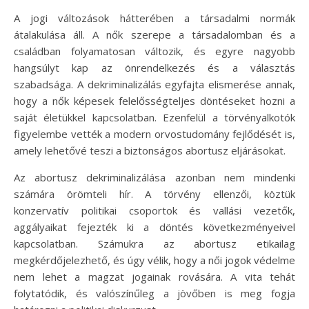
A jogi változások hátterében a társadalmi normák
átalakulása áll. A nők szerepe a társadalomban és a
családban folyamatosan változik, és egyre nagyobb
hangsúlyt kap az önrendelkezés és a választás
szabadsága. A dekriminalizálás egyfajta elismerése annak,
hogy a nők képesek felelősségteljes döntéseket hozni a
saját életükkel kapcsolatban. Ezenfelül a törvényalkotók
figyelembe vették a modern orvostudomány fejlődését is,
amely lehetővé teszi a biztonságos abortusz eljárásokat.
Az abortusz dekriminalizálása azonban nem mindenki
számára örömteli hír. A törvény ellenzői, köztük
konzervatív politikai csoportok és vallási vezetők,
aggályaikat fejezték ki a döntés következményeivel
kapcsolatban. Számukra az abortusz etikailag
megkérdőjelezhető, és úgy vélik, hogy a női jogok védelme
nem lehet a magzat jogainak rovására. A vita tehát
folytatódik, és valószínűleg a jövőben is meg fogja