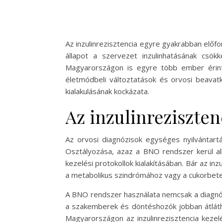
Az inzulinrezisztencia egyre gyakrabban elő
állapot a szervezet inzulinhatásának csö
Magyarországon is egyre több ember érinte
életmódbeli változtatások és orvosi beava
kialakulásának kockázata.
Az inzulinreziszte
Az orvosi diagnózisok egységes nyilvántar
Osztályozása, azaz a BNO rendszer kerül al
kezelési protokollok kialakításában. Bár az 
a metabolikus szindrómához vagy a cukorbete
A BNO rendszer használata nemcsak a diagnózi
a szakemberek és döntéshozók jobban átlátha
Magyarországon az inzulinrezisztencia kez