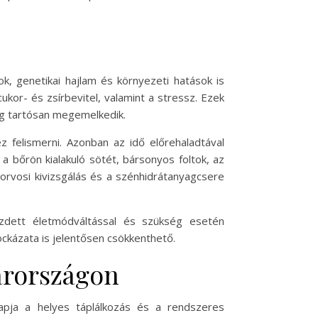
ok, genetikai hajlam és környezeti hatások is
kor- és zsírbevitel, valamint a stressz. Ezek
dig tartósan megemelkedik.
 felismerni. Azonban az idő előrehaladtával
a bőrön kialakuló sötét, bársonyos foltok, az
 orvosi kivizsgálás és a szénhidrátanyagcsere
kezdett életmódváltással és szükség esetén
ckázata is jelentősen csökkenthető.
arországon
apja a helyes táplálkozás és a rendszeres