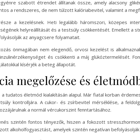
gyénre szabott étrendet állítanak össze, amely alacsony glikém
ntos a rendszeres, de nem túlzott kalóriabevitel, valamint a megf
en része a kezelésnek. Heti legalább háromszori, közepes int
ységének helyreállítását és a testsúly csökkentését. Emellett a s
olyásolják az anyagcsere folyamatait.
tozás önmagában nem elegendő, orvosi kezelést is alkalmazn
z inzulinérzékenységet és csökkenti a máj glükóztermelését. Fo
álatokkal kísérjék a beteg állapotát.
ncia megelőzése és életmódb
a tudatos életmód kialakításán alapul. Már fiatal korban érdemes
ly kontrolljára. A cukor- és zsírbevitel mérséklése, a feldolgo
zzájárulnak a normál vércukorszint fenntartásához.
nés szintén fontos tényezők, hiszen a fokozott stresszhormon-
zott alkoholfogyasztást, amelyek szintén negatívan befolyásolják