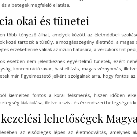
és a betegek megfelelő ellátása.
cia okai és tünetei
ében több tényező állhat, amelyek között az életmódbeli szokás
kok közé tartozik a túlsúly, a mozgásszegény életmód, a magas cu
jtek érzéketlenné válnak az inzulin hatására, a vércukorszint pe
 sok esetben nem jelentkeznek egyértelmű tünetek, ezért nehéz
yság, koncentrációzavar, hasi elhízás, magas vérnyomás, illetve 
etek már figyelmeztető jelként szolgálnak arra, hogy fontos az
ából kiemelten fontos a korai felismerés, hiszen időben el
tegség kialakulása, illetve a szív- és érrendszeri betegségek ko
a kezelési lehetőségek Magy
zelésében az elsődleges lépés az életmódváltás, amelynek al