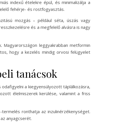
iás indexű ételekre épül, és minimalizálja a
elelő fehérje- és rostfogyasztás.
enzitású mozgás – például séta, úszás vagy
tresszkezelésre és a megfelelő alvásra is nagy
ak. Magyarországon leggyakrabban metformin
ntos, hogy a kezelés mindig orvosi felügyelet
eli tanácsok
 odafigyelni a kiegyensúlyozott táplálkozásra,
zott élelmiszerek kerülése, valamint a friss
termelés ronthatja az inzulinérzékenységet.
 az anyagcserét.