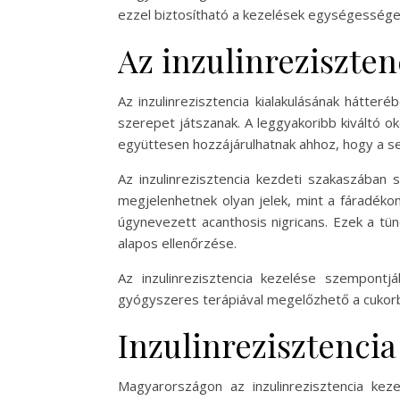
ezzel biztosítható a kezelések egységessége 
Az inzulinreziszten
Az inzulinrezisztencia kialakulásának hátter
szerepet játszanak. A leggyakoribb kiváltó o
együttesen hozzájárulhatnak ahhoz, hogy a se
Az inzulinrezisztencia kezdeti szakaszában
megjelenhetnek olyan jelek, mint a fáradékon
úgynevezett acanthosis nigricans. Ezek a tün
alapos ellenőrzése.
Az inzulinrezisztencia kezelése szempontj
gyógyszeres terápiával megelőzhető a cukorbe
Inzulinrezisztenci
Magyarországon az inzulinrezisztencia ke