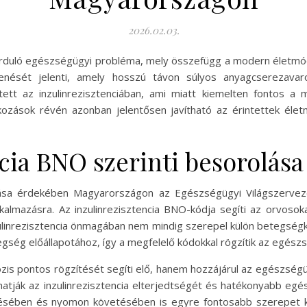
2026.02.03.
forduló egészségügyi probléma, mely összefügg a modern életmód 
kkenését jelenti, amely hosszú távon súlyos anyagcserezavar
tt az inzulinrezisztenciában, ami miatt kiemelten fontos a m
tkozások révén azonban jelentősen javítható az érintettek él
ncia BNO szerinti besorolá
tása érdekében Magyarországon az Egészségügyi Világszervez
kalmazásra. Az inzulinrezisztencia BNO-kódja segíti az orvoso
inzulinrezisztencia önmagában nem mindig szerepel külön betegsé
gség előállapotához, így a megfelelő kódokkal rögzítik az egés
s pontos rögzítését segíti elő, hanem hozzájárul az egészségüg
tják az inzulinrezisztencia elterjedtségét és hatékonyabb egész
elésében és nyomon követésében is egyre fontosabb szerepet 