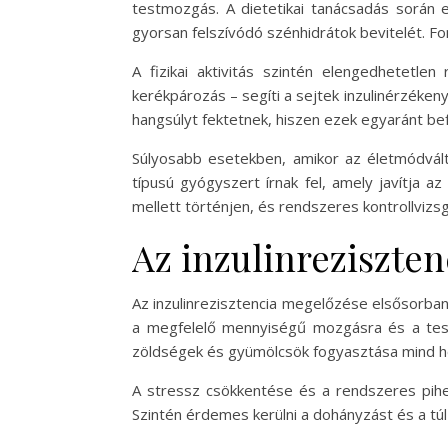
testmozgás. A dietetikai tanácsadás során e
gyorsan felszívódó szénhidrátok bevitelét. Fo
A fizikai aktivitás szintén elengedhetetl
kerékpározás – segíti a sejtek inzulinérzéken
hangsúlyt fektetnek, hiszen ezek egyaránt bef
Súlyosabb esetekben, amikor az életmódvál
típusú gyógyszert írnak fel, amely javítja a
mellett történjen, és rendszeres kontrollvizsg
Az inzulinreziszte
Az inzulinrezisztencia megelőzése elsősorban 
a megfelelő mennyiségű mozgásra és a testsú
zöldségek és gyümölcsök fogyasztása mind ho
A stressz csökkentése és a rendszeres pihe
Szintén érdemes kerülni a dohányzást és a túl