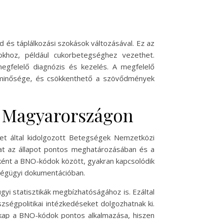
és táplálkozási szokások változásával. Ez az
okhoz, például cukorbetegséghez vezethet.
egfelelő diagnózis és kezelés. A megfelelő
etminősége, és csökkenthető a szövődmények
sa Magyarországon
et által kidolgozott Betegségek Nemzetközi
kat az állapot pontos meghatározásában és a
gként a BNO-kódok között, gyakran kapcsolódik
zségügyi dokumentációban.
yi statisztikák megbízhatóságához is. Ezáltal
ségpolitikai intézkedéseket dolgozhatnak ki.
kap a BNO-kódok pontos alkalmazása, hiszen