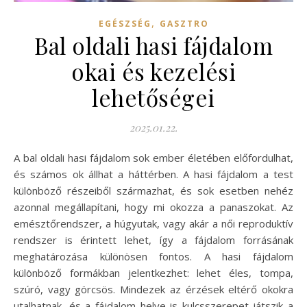
,
EGÉSZSÉG
GASZTRO
Bal oldali hasi fájdalom
okai és kezelési
lehetőségei
2025.01.22.
A bal oldali hasi fájdalom sok ember életében előfordulhat,
és számos ok állhat a háttérben. A hasi fájdalom a test
különböző részeiből származhat, és sok esetben nehéz
azonnal megállapítani, hogy mi okozza a panaszokat. Az
emésztőrendszer, a húgyutak, vagy akár a női reproduktív
rendszer is érintett lehet, így a fájdalom forrásának
meghatározása különösen fontos. A hasi fájdalom
különböző formákban jelentkezhet: lehet éles, tompa,
szúró, vagy görcsös. Mindezek az érzések eltérő okokra
utalhatnak, és a fájdalom helye is kulcsszerepet játszik a