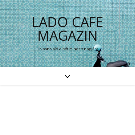
LADO CAFE
MAGAZIN
Olvasnivaló a hét minden napjára