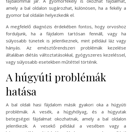
fájdalommal jár. A gyomorfekély is okozhat fájdalmat,
amely a bal oldalon sugározhat, különösen, ha a fekély a
gyomor bal oldalán helyezkedik el.
A megfelelő diagnózis érdekében fontos, hogy orvoshoz
forduljunk, ha a fájdalom tartósan fennáll, vagy ha
súlyosabb tünetek is jelentkeznek, mint például láz vagy
hányás. Az emésztőrendszeri problémák kezelése
általában diétás változtatásokkal, gyógyszeres kezeléssel,
vagy súlyosabb esetekben műtéttel történik.
A húgyúti problémák
hatása
A bal oldali hasi fájdalom másik gyakori oka a húgyúti
problémák. A vesék, a húgyhólyag, és a húgyutak
betegségei fájdalmat okozhatnak, amely a bal oldalon
jelentkezik. A vesekő például a vesében vagy a