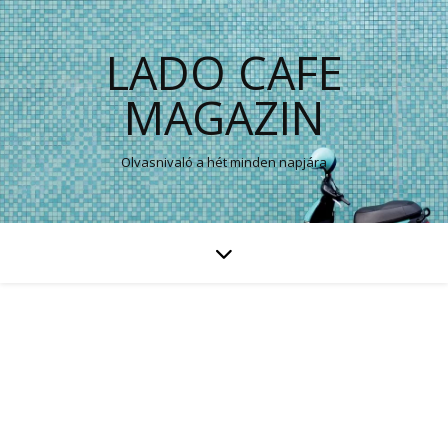
LADO CAFE
MAGAZIN
Olvasnivaló a hét minden napjára