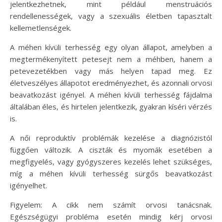
jelentkezhetnek, mint például menstruációs
rendellenességek, vagy a szexuális életben tapasztalt
kellemetlenségek.
A méhen kívüli terhesség egy olyan állapot, amelyben a
megtermékenyített petesejt nem a méhben, hanem a
petevezetékben vagy más helyen tapad meg. Ez
életveszélyes állapotot eredményezhet, és azonnali orvosi
beavatkozást igényel. A méhen kívüli terhesség fájdalma
általában éles, és hirtelen jelentkezik, gyakran kíséri vérzés
is.
A női reproduktív problémák kezelése a diagnózistól
függően változik. A ciszták és myomák esetében a
megfigyelés, vagy gyógyszeres kezelés lehet szükséges,
míg a méhen kívüli terhesség sürgős beavatkozást
igényelhet.
Figyelem: A cikk nem számít orvosi tanácsnak.
Egészségügyi probléma esetén mindig kérj orvosi