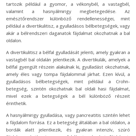
tartozik például a gyomor, a vékonybél, a vastagbél,
valamint a hasnyálmirigy megbetegedése. Az
emésztőrendszer különböző rendellenességei, mint
például a divertikulitisz, a gyulladásos bélbetegségek, vagy
akár a bélrendszeri daganatok fájdalmat okozhatnak a bal
oldalon.
A divertikulitisz a bélfal gyulladását jelenti, amely gyakran a
vastagbél bal oldalán jelentkezik. A divertikulák, amelyek a
bélfal gyengült részein alakulnak ki, gyulladást okozhatnak,
amely éles vagy tompa fájdalommal járhat. Ezen kívül, a
gyulladásos bélbetegségek, mint például a Crohn-
betegség, szintén okozhatnak bal oldali hasi fájdalmat,
mivel ezek a betegségek a bél különböző részeit
érinthetik.
A hasnyálmirigy gyulladása, vagy pancreatitis szintén lehet
a fájdalom forrása. Ez a betegség általában a bal oldalon, a
bordák alatt jelentkezik, és gyakran intenzív, szúró