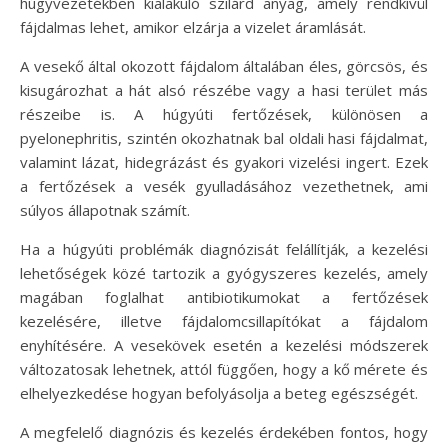
húgyvezetékben kialakuló szilárd anyag, amely rendkívül
fájdalmas lehet, amikor elzárja a vizelet áramlását.
A vesekő által okozott fájdalom általában éles, görcsös, és
kisugározhat a hát alsó részébe vagy a hasi terület más
részeibe is. A húgyúti fertőzések, különösen a
pyelonephritis, szintén okozhatnak bal oldali hasi fájdalmat,
valamint lázat, hidegrázást és gyakori vizelési ingert. Ezek
a fertőzések a vesék gyulladásához vezethetnek, ami
súlyos állapotnak számít.
Ha a húgyúti problémák diagnózisát felállítják, a kezelési
lehetőségek közé tartozik a gyógyszeres kezelés, amely
magában foglalhat antibiotikumokat a fertőzések
kezelésére, illetve fájdalomcsillapítókat a fájdalom
enyhítésére. A vesekövek esetén a kezelési módszerek
változatosak lehetnek, attól függően, hogy a kő mérete és
elhelyezkedése hogyan befolyásolja a beteg egészségét.
A megfelelő diagnózis és kezelés érdekében fontos, hogy