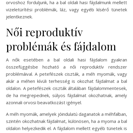
orvoshoz forduljunk, ha a bal oldali hasi fájdalmunk mellett
vizeletürítési problémák, láz, vagy egyéb kísérő tünetek
jelentkeznek.
Női reproduktív
problémák és fájdalom
A nők esetében a bal oldali hasi fájdalom gyakran
összefüggésbe hozható a női reproduktív rendszer
problémáival. A petefészek ciszták, a méh myomák, vagy
akár a méhen kívüli terhesség is okozhat fájdalmat a bal
oldalon. A petefészek ciszták általában fájdalommentesek,
de ha megrepednek, súlyos fájdalmat okozhatnak, amely
azonnali orvosi beavatkozást igényel.
A méh myomák, amelyek jóindulatú daganatok a méhfalban,
szintén okozhatnak fájdalmat, különösen, ha a myoma a bal
oldalon helyezkedik el. A fájdalom mellett egyéb tünetek is