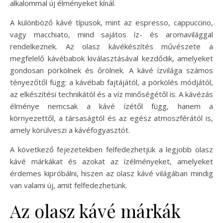
alkalommal új élményeket kínál.
A különböző kávé típusok, mint az espresso, cappuccino,
vagy macchiato, mind sajátos íz- és aromavilággal
rendelkeznek. Az olasz kávékészítés művészete a
megfelelő kávébabok kiválasztásával kezdődik, amelyeket
gondosan pörkölnek és őrölnek. A kávé ízvilága számos
tényezőtől függ: a kávébab fajtájától, a pörkölés módjától,
az elkészítési technikától és a víz minőségétől is. A kávézás
élménye nemcsak a kávé ízétől függ, hanem a
környezettől, a társaságtól és az egész atmoszférától is,
amely körülveszi a kávéfogyasztót.
A következő fejezetekben felfedezhetjük a legjobb olasz
kávé márkákat és azokat az ízélményeket, amelyeket
érdemes kipróbálni, hiszen az olasz kávé világában mindig
van valami új, amit felfedezhetünk.
Az olasz kávé márkák