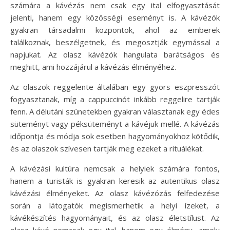
számára a kávézás nem csak egy ital elfogyasztását
jelenti, hanem egy közösségi eseményt is. A kávézók
gyakran társadalmi központok, ahol az emberek
találkoznak, beszélgetnek, és megosztják egymással a
napjukat. Az olasz kávézók hangulata barátságos és
meghitt, ami hozzájárul a kávézás élményéhez.
Az olaszok reggelente általában egy gyors eszpresszót
fogyasztanak, míg a cappuccinót inkább reggelire tartják
fenn. A délutáni szünetekben gyakran választanak egy édes
süteményt vagy péksüteményt a kávéjuk mellé. A kávézás
időpontja és módja sok esetben hagyományokhoz kötődik,
és az olaszok szívesen tartják meg ezeket a rituálékat.
A kávézási kultúra nemcsak a helyiek számára fontos,
hanem a turisták is gyakran keresik az autentikus olasz
kávézási élményeket. Az olasz kávézózás felfedezése
során a látogatók megismerhetik a helyi ízeket, a
kávékészítés hagyományait, és az olasz életstílust. Az
olasz kávé nemcsak egy ital, hanem egy élmény, amely