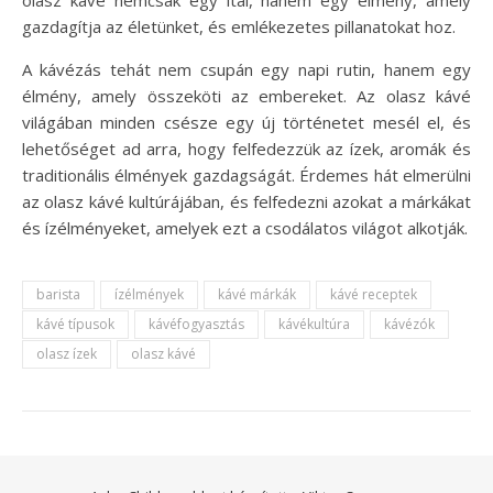
gazdagítja az életünket, és emlékezetes pillanatokat hoz.
A kávézás tehát nem csupán egy napi rutin, hanem egy
élmény, amely összeköti az embereket. Az olasz kávé
világában minden csésze egy új történetet mesél el, és
lehetőséget ad arra, hogy felfedezzük az ízek, aromák és
traditionális élmények gazdagságát. Érdemes hát elmerülni
az olasz kávé kultúrájában, és felfedezni azokat a márkákat
és ízélményeket, amelyek ezt a csodálatos világot alkotják.
barista
ízélmények
kávé márkák
kávé receptek
kávé típusok
kávéfogyasztás
kávékultúra
kávézók
olasz ízek
olasz kávé