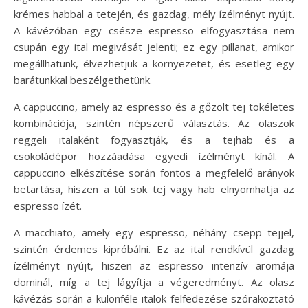
krémes habbal a tetején, és gazdag, mély ízélményt nyújt.
A kávézóban egy csésze espresso elfogyasztása nem
csupán egy ital megivását jelenti; ez egy pillanat, amikor
megállhatunk, élvezhetjük a környezetet, és esetleg egy
barátunkkal beszélgethetünk.
A cappuccino, amely az espresso és a gőzölt tej tökéletes
kombinációja, szintén népszerű választás. Az olaszok
reggeli italaként fogyasztják, és a tejhab és a
csokoládépor hozzáadása egyedi ízélményt kínál. A
cappuccino elkészítése során fontos a megfelelő arányok
betartása, hiszen a túl sok tej vagy hab elnyomhatja az
espresso ízét.
A macchiato, amely egy espresso, néhány csepp tejjel,
szintén érdemes kipróbálni. Ez az ital rendkívül gazdag
ízélményt nyújt, hiszen az espresso intenzív aromája
dominál, míg a tej lágyítja a végeredményt. Az olasz
kávézás során a különféle italok felfedezése szórakoztató