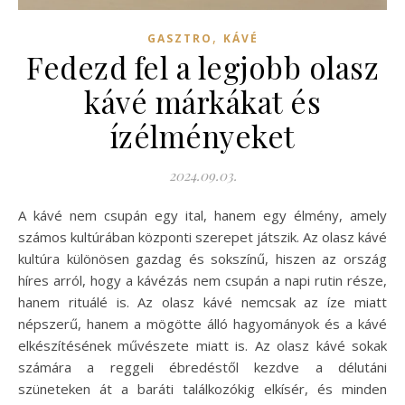
,
GASZTRO
KÁVÉ
Fedezd fel a legjobb olasz
kávé márkákat és
ízélményeket
2024.09.03.
A kávé nem csupán egy ital, hanem egy élmény, amely
számos kultúrában központi szerepet játszik. Az olasz kávé
kultúra különösen gazdag és sokszínű, hiszen az ország
híres arról, hogy a kávézás nem csupán a napi rutin része,
hanem rituálé is. Az olasz kávé nemcsak az íze miatt
népszerű, hanem a mögötte álló hagyományok és a kávé
elkészítésének művészete miatt is. Az olasz kávé sokak
számára a reggeli ébredéstől kezdve a délutáni
szüneteken át a baráti találkozókig elkísér, és minden