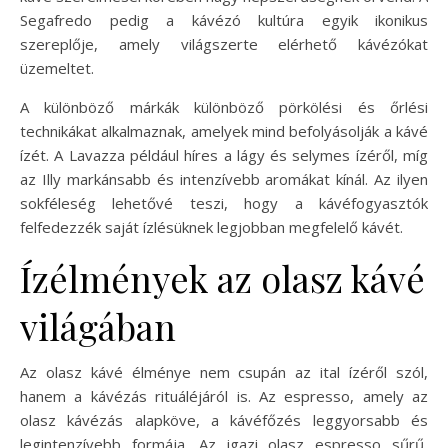
Segafredo pedig a kávézó kultúra egyik ikonikus
szereplője, amely világszerte elérhető kávézókat
üzemeltet.
A különböző márkák különböző pörkölési és őrlési
technikákat alkalmaznak, amelyek mind befolyásolják a kávé
ízét. A Lavazza például híres a lágy és selymes ízéről, míg
az Illy markánsabb és intenzívebb aromákat kínál. Az ilyen
sokféleség lehetővé teszi, hogy a kávéfogyasztók
felfedezzék saját ízlésüknek legjobban megfelelő kávét.
Ízélmények az olasz kávé
világában
Az olasz kávé élménye nem csupán az ital ízéről szól,
hanem a kávézás rituáléjáról is. Az espresso, amely az
olasz kávézás alapköve, a kávéfőzés leggyorsabb és
legintenzívebb formája. Az igazi olasz espresso sűrű,