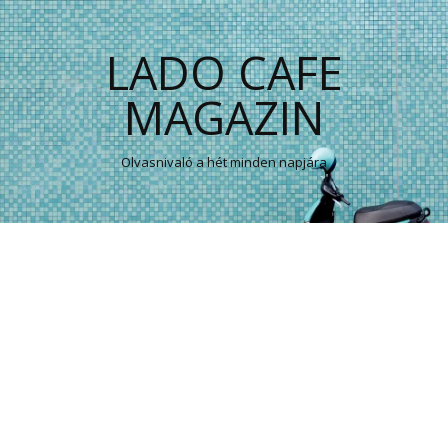
LADO CAFE
MAGAZIN
Olvasnivaló a hét minden napjára