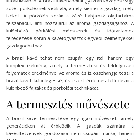
kialakulásában. A brazil kávébabokat gyakran közepes vagy
sötét pörkölésnek vetik alá, amely kiemeli a gazdag, mély
ízeket. A pörkölés során a kávé babjainak olajtartalma
felszabadul, ami hozzájárul az aroma gazdagságához. A
különböző pörkölési módszerek és időtartamok
felfedezése során a kávéfogyasztók egyedi ízélményekkel
gazdagodhatnak.
A brazil kávé tehát nem csupán egy ital, hanem egy
komplex ízélmény, amely a termesztési és feldolgozási
folyamatok eredménye. Az aroma és íz összhangja teszi a
brazil kávét különlegessé, és ezért érdemes felfedezni a
különböző fajtákat és pörkölési technikákat.
A termesztés művészete
A brazil kávé termesztése egy igazi művészet, amely
generációkon át öröklődik. A gazdák számára a
kávéültetvények gondozása nem csupán munka, hanem