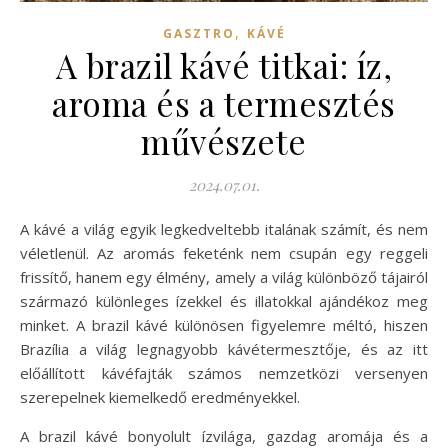
,
GASZTRO
KÁVÉ
A brazil kávé titkai: íz,
aroma és a termesztés
művészete
2024.07.01.
A kávé a világ egyik legkedveltebb italának számít, és nem
véletlenül. Az aromás feketénk nem csupán egy reggeli
frissítő, hanem egy élmény, amely a világ különböző tájairól
származó különleges ízekkel és illatokkal ajándékoz meg
minket. A brazil kávé különösen figyelemre méltó, hiszen
Brazília a világ legnagyobb kávétermesztője, és az itt
előállított kávéfajták számos nemzetközi versenyen
szerepelnek kiemelkedő eredményekkel.
A brazil kávé bonyolult ízvilága, gazdag aromája és a