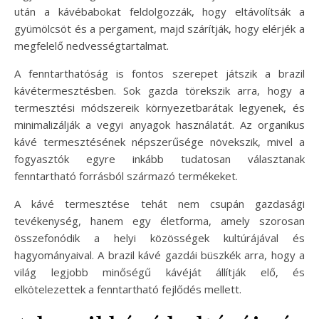
után a kávébabokat feldolgozzák, hogy eltávolítsák a
gyümölcsöt és a pergament, majd szárítják, hogy elérjék a
megfelelő nedvességtartalmat.
A fenntarthatóság is fontos szerepet játszik a brazil
kávétermesztésben. Sok gazda törekszik arra, hogy a
termesztési módszereik környezetbarátak legyenek, és
minimalizálják a vegyi anyagok használatát. Az organikus
kávé termesztésének népszerűsége növekszik, mivel a
fogyasztók egyre inkább tudatosan választanak
fenntartható forrásból származó termékeket.
A kávé termesztése tehát nem csupán gazdasági
tevékenység, hanem egy életforma, amely szorosan
összefonódik a helyi közösségek kultúrájával és
hagyományaival. A brazil kávé gazdái büszkék arra, hogy a
világ legjobb minőségű kávéját állítják elő, és
elkötelezettek a fenntartható fejlődés mellett.