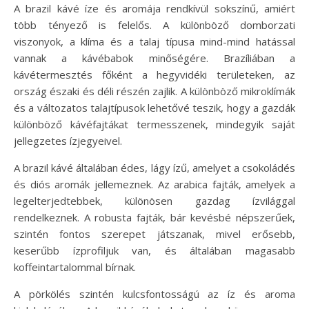
A brazil kávé íze és aromája rendkívül sokszínű, amiért
több tényező is felelős. A különböző domborzati
viszonyok, a klíma és a talaj típusa mind-mind hatással
vannak a kávébabok minőségére. Brazíliában a
kávétermesztés főként a hegyvidéki területeken, az
ország északi és déli részén zajlik. A különböző mikroklímák
és a változatos talajtípusok lehetővé teszik, hogy a gazdák
különböző kávéfajtákat termesszenek, mindegyik saját
jellegzetes ízjegyeivel.
A brazil kávé általában édes, lágy ízű, amelyet a csokoládés
és diós aromák jellemeznek. Az arabica fajták, amelyek a
legelterjedtebbek, különösen gazdag ízvilággal
rendelkeznek. A robusta fajták, bár kevésbé népszerűek,
szintén fontos szerepet játszanak, mivel erősebb,
keserűbb ízprofiljuk van, és általában magasabb
koffeintartalommal bírnak.
A pörkölés szintén kulcsfontosságú az íz és aroma