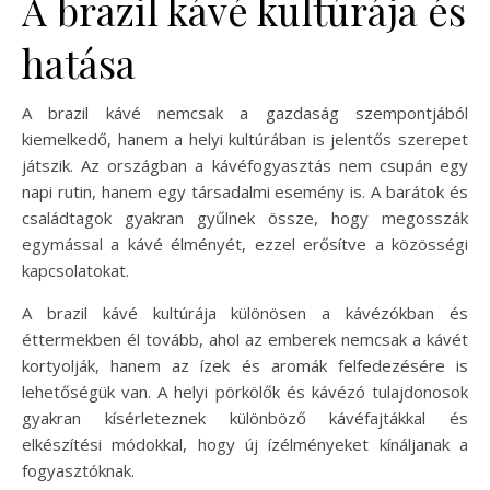
A brazil kávé kultúrája és
hatása
A brazil kávé nemcsak a gazdaság szempontjából
kiemelkedő, hanem a helyi kultúrában is jelentős szerepet
játszik. Az országban a kávéfogyasztás nem csupán egy
napi rutin, hanem egy társadalmi esemény is. A barátok és
családtagok gyakran gyűlnek össze, hogy megosszák
egymással a kávé élményét, ezzel erősítve a közösségi
kapcsolatokat.
A brazil kávé kultúrája különösen a kávézókban és
éttermekben él tovább, ahol az emberek nemcsak a kávét
kortyolják, hanem az ízek és aromák felfedezésére is
lehetőségük van. A helyi pörkölők és kávézó tulajdonosok
gyakran kísérleteznek különböző kávéfajtákkal és
elkészítési módokkal, hogy új ízélményeket kínáljanak a
fogyasztóknak.