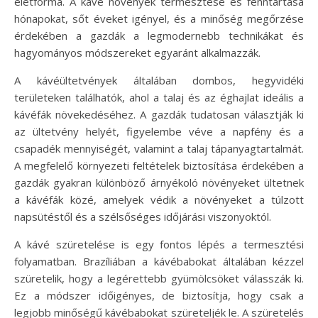
életforma. A kávé növények termesztése és fenntartása
hónapokat, sőt éveket igényel, és a minőség megőrzése
érdekében a gazdák a legmodernebb technikákat és
hagyományos módszereket egyaránt alkalmazzák.
A kávéültetvények általában dombos, hegyvidéki
területeken találhatók, ahol a talaj és az éghajlat ideális a
kávéfák növekedéséhez. A gazdák tudatosan választják ki
az ültetvény helyét, figyelembe véve a napfény és a
csapadék mennyiségét, valamint a talaj tápanyagtartalmát.
A megfelelő környezeti feltételek biztosítása érdekében a
gazdák gyakran különböző árnyékoló növényeket ültetnek
a kávéfák közé, amelyek védik a növényeket a túlzott
napsütéstől és a szélsőséges időjárási viszonyoktól.
A kávé szüretelése is egy fontos lépés a termesztési
folyamatban. Brazíliában a kávébabokat általában kézzel
szüretelik, hogy a legérettebb gyümölcsöket válasszák ki.
Ez a módszer időigényes, de biztosítja, hogy csak a
legjobb minőségű kávébabokat szüreteljék le. A szüretelés