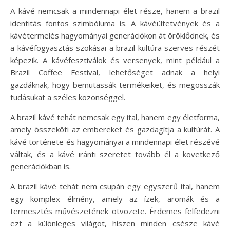
A kávé nemcsak a mindennapi élet része, hanem a brazil
identitás fontos szimbóluma is. A kávéültetvények és a
kávétermelés hagyományai generációkon át öröklődnek, és
a kávéfogyasztás szokásai a brazil kultúra szerves részét
képezik. A kávéfesztiválok és versenyek, mint például a
Brazil Coffee Festival, lehetőséget adnak a helyi
gazdáknak, hogy bemutassák termékeiket, és megosszák
tudásukat a széles közönséggel.
A brazil kávé tehát nemcsak egy ital, hanem egy életforma,
amely összeköti az embereket és gazdagítja a kultúrát. A
kávé története és hagyományai a mindennapi élet részévé
váltak, és a kávé iránti szeretet tovább él a következő
generációkban is.
A brazil kávé tehát nem csupán egy egyszerű ital, hanem
egy komplex élmény, amely az ízek, aromák és a
termesztés művészetének ötvözete. Érdemes felfedezni
ezt a különleges világot, hiszen minden csésze kávé