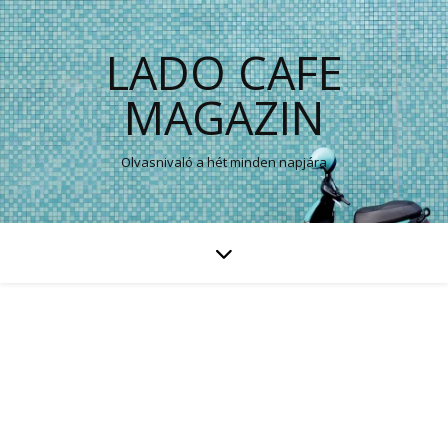
LADO CAFE
MAGAZIN
Olvasnivaló a hét minden napjára