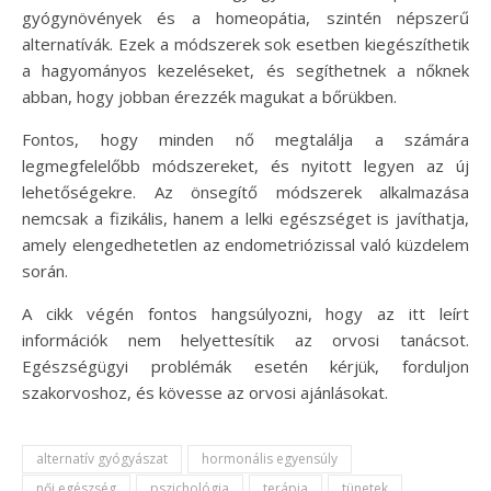
gyógynövények és a homeopátia, szintén népszerű
alternatívák. Ezek a módszerek sok esetben kiegészíthetik
a hagyományos kezeléseket, és segíthetnek a nőknek
abban, hogy jobban érezzék magukat a bőrükben.
Fontos, hogy minden nő megtalálja a számára
legmegfelelőbb módszereket, és nyitott legyen az új
lehetőségekre. Az önsegítő módszerek alkalmazása
nemcsak a fizikális, hanem a lelki egészséget is javíthatja,
amely elengedhetetlen az endometriózissal való küzdelem
során.
A cikk végén fontos hangsúlyozni, hogy az itt leírt
információk nem helyettesítik az orvosi tanácsot.
Egészségügyi problémák esetén kérjük, forduljon
szakorvoshoz, és kövesse az orvosi ajánlásokat.
alternatív gyógyászat
hormonális egyensúly
női egészség
pszichológia
terápia
tünetek