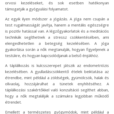
orvosi kezeléseket, és sok esetben hatékonyan
támogatják a gyógyulási folyamatot.
Az egyik ilyen módszer a jógázás. A jóga nem csupán a
test rugalmasságát javítja, hanem a mentális egészségre
is pozitív hatással van. A légzőgyakorlatok és a meditációs
technikák segíthetnek a stressz csökkentésében, ami
elengedhetetlen a betegség kezelésében. A jóga
gyakorlása során a nők megtanulják, hogyan figyeljenek a
testükre, és hogyan kapcsolódjanak a belső énjükhöz.
A táplálkozás is kulcsszerepet játszik az endometriózis
kezelésében. A gyulladáscsökkentő ételek beiktatása az
étrendbe, mint például a zöldségek, gyümölcsök, halak és
olívaolaj, hozzájárulhat a tünetek enyhítéséhez. A
táplálkozási szakértőkkel való konzultáció segíthet abban,
hogy a nők megtalálják a számukra legjobban működő
étrendet.
Emellett a természetes gyógymódok, mint például a