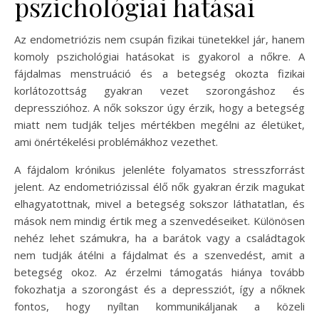
pszichológiai hatásai
Az endometriózis nem csupán fizikai tünetekkel jár, hanem
komoly pszichológiai hatásokat is gyakorol a nőkre. A
fájdalmas menstruáció és a betegség okozta fizikai
korlátozottság gyakran vezet szorongáshoz és
depresszióhoz. A nők sokszor úgy érzik, hogy a betegség
miatt nem tudják teljes mértékben megélni az életüket,
ami önértékelési problémákhoz vezethet.
A fájdalom krónikus jelenléte folyamatos stresszforrást
jelent. Az endometriózissal élő nők gyakran érzik magukat
elhagyatottnak, mivel a betegség sokszor láthatatlan, és
mások nem mindig értik meg a szenvedéseiket. Különösen
nehéz lehet számukra, ha a barátok vagy a családtagok
nem tudják átélni a fájdalmat és a szenvedést, amit a
betegség okoz. Az érzelmi támogatás hiánya tovább
fokozhatja a szorongást és a depressziót, így a nőknek
fontos, hogy nyíltan kommunikáljanak a közeli