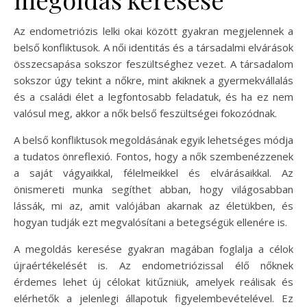
Az endometriózis lelki okai között gyakran megjelennek a
belső konfliktusok. A női identitás és a társadalmi elvárások
összecsapása sokszor feszültséghez vezet. A társadalom
sokszor úgy tekint a nőkre, mint akiknek a gyermekvállalás
és a családi élet a legfontosabb feladatuk, és ha ez nem
valósul meg, akkor a nők belső feszültségei fokozódnak.
A belső konfliktusok megoldásának egyik lehetséges módja
a tudatos önreflexió. Fontos, hogy a nők szembenézzenek
a saját vágyaikkal, félelmeikkel és elvárásaikkal. Az
önismereti munka segíthet abban, hogy világosabban
lássák, mi az, amit valójában akarnak az életükben, és
hogyan tudják ezt megvalósítani a betegségük ellenére is.
A megoldás keresése gyakran magában foglalja a célok
újraértékelését is. Az endometriózissal élő nőknek
érdemes lehet új célokat kitűzniük, amelyek reálisak és
elérhetők a jelenlegi állapotuk figyelembevételével. Ez