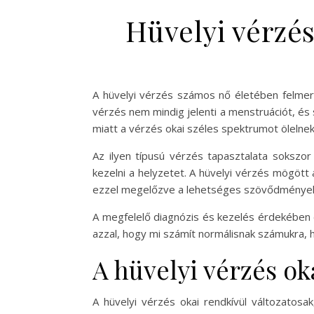
Hüvelyi vérzés
A hüvelyi vérzés számos nő életében felmerü
vérzés nem mindig jelenti a menstruációt, é
miatt a vérzés okai széles spektrumot ölelnek
Az ilyen típusú vérzés tapasztalata sokszor
kezelni a helyzetet. A hüvelyi vérzés mögöt
ezzel megelőzve a lehetséges szövődmények
A megfelelő diagnózis és kezelés érdekében el
azzal, hogy mi számít normálisnak számukra,
A hüvelyi vérzés ok
A hüvelyi vérzés okai rendkívül változatosa