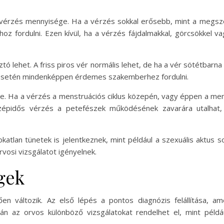
a vérzés mennyisége. Ha a vérzés sokkal erősebb, mint a megsz
oz fordulni. Ezen kívül, ha a vérzés fájdalmakkal, görcsökkel v
tó lehet. A friss piros vér normális lehet, de ha a vér sötétbarna
ek esetén mindenképpen érdemes szakemberhez fordulni.
e. Ha a vérzés a menstruációs ciklus közepén, vagy éppen a mens
középidős vérzés a petefészek működésének zavarára utalhat,
katlan tünetek is jelentkeznek, mint például a szexuális aktus s
rvosi vizsgálatot igényelnek.
gek
en változik. Az első lépés a pontos diagnózis felállítása, 
ján az orvos különböző vizsgálatokat rendelhet el, mint például