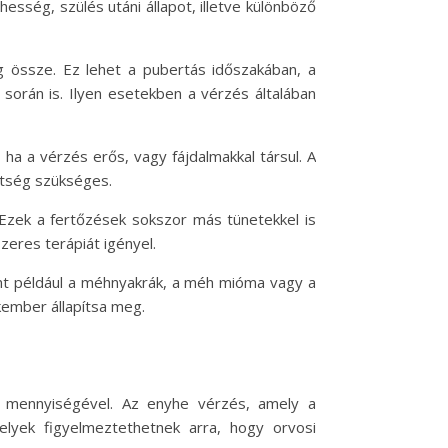
hesség, szülés utáni állapot, illetve különböző
 össze. Ez lehet a pubertás időszakában, a
rán is. Ilyen esetekben a vérzés általában
 ha a vérzés erős, vagy fájdalmakkal társul. A
ítség szükséges.
 Ezek a fertőzések sokszor más tünetekkel is
zeres terápiát igényel.
int például a méhnyakrák, a méh mióma vagy a
kember állapítsa meg.
s mennyiségével. Az enyhe vérzés, amely a
elyek figyelmeztethetnek arra, hogy orvosi