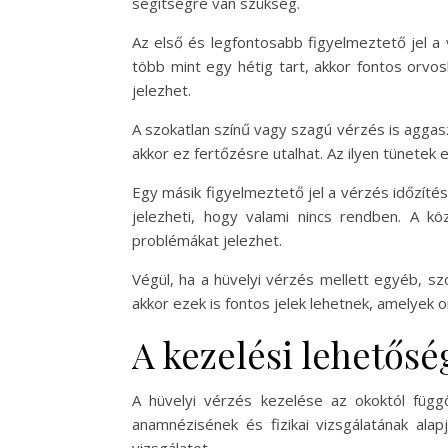
segítségre van szükség.
Az első és legfontosabb figyelmeztető jel 
több mint egy hétig tart, akkor fontos orvosh
jelezhet.
A szokatlan színű vagy szagú vérzés is aggasz
akkor ez fertőzésre utalhat. Az ilyen tünet
Egy másik figyelmeztető jel a vérzés időzítés
jelezheti, hogy valami nincs rendben. A 
problémákat jelezhet.
Végül, ha a hüvelyi vérzés mellett egyéb, szo
akkor ezek is fontos jelek lehetnek, amelyek o
A kezelési lehetősé
A hüvelyi vérzés kezelése az okoktól függő
anamnézisének és fizikai vizsgálatának alap