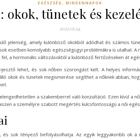
,
EGÉSZSÉG
MINDENNAPOK
: okok, tünetek és kezel
2025.05.14.
lő jelenség, amely különböző okokból adódhat és számos tünet
s sok esetben komolyabb egészségügyi problémákra is utalhat. A
 fel, a hormonális változásoktól a különböző fertőzéseken át egé
 ijesztő lehet, és sok nőben szorongást kelt. A helyes informác
t álló okok és tünetek megismerése segíthet a nőknek abban, hog
et.
engedhetetlen a szakemberrel való konzultáció. Ezen kívül a nőkn
 hiszen a személyre szabott megértés kulcsfontosságú a női eg
ai
k, és sok tényező befolyásolhatja. Az egyik leggyakoribb ok 