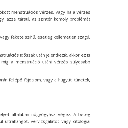
okott menstruációs vérzés, vagy ha a vérzés
agy lázzal társul, az szintén komoly problémát
 vagy fekete színű, esetleg kellemetlen szagú,
truációs időszak után jelentkezik, akkor ez is
 míg a menstruáció utáni vérzés súlyosabb
orán fellépő fájdalom, vagy a húgyúti tünetek,
amelyet általában nőgyógyász végez. A beteg
 ultrahangot, vérvizsgálatot vagy citológiai