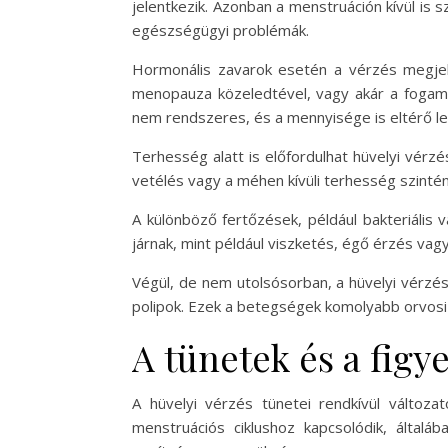
jelentkezik. Azonban a menstruáción kívül is s
egészségügyi problémák.
Hormonális zavarok esetén a vérzés megjel
menopauza közeledtével, vagy akár a fogam
nem rendszeres, és a mennyisége is eltérő le
Terhesség alatt is előfordulhat hüvelyi vérzé
vetélés vagy a méhen kívüli terhesség szinté
A különböző fertőzések, például bakteriális
járnak, mint például viszketés, égő érzés vagy
Végül, de nem utolsósorban, a hüvelyi vérzé
polipok. Ezek a betegségek komolyabb orvosi 
A tünetek és a figy
A hüvelyi vérzés tünetei rendkívül válto
menstruációs ciklushoz kapcsolódik, által