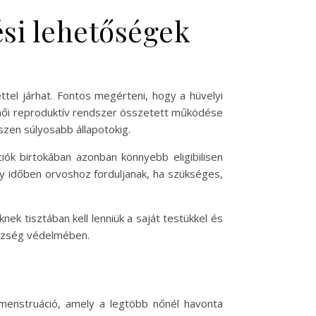
ési lehetőségek
tel járhat. Fontos megérteni, hogy a hüvelyi
 női reproduktív rendszer összetett működése
szen súlyosabb állapotokig.
iók birtokában azonban könnyebb eligibilisen
y időben orvoshoz forduljanak, ha szükséges,
ek tisztában kell lenniük a saját testükkel és
észség védelmében.
a menstruáció, amely a legtöbb nőnél havonta