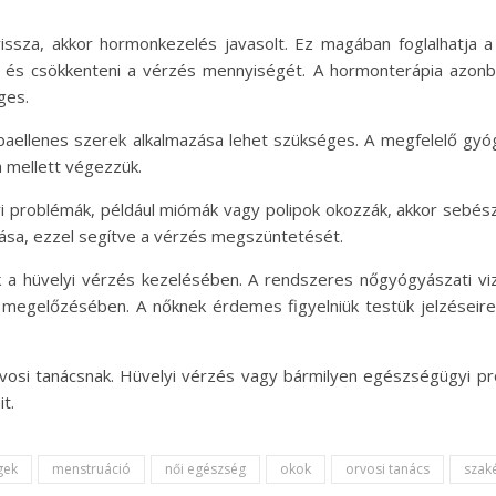
ssza, akkor hormonkezelés javasolt. Ez magában foglalhatja 
st és csökkenteni a vérzés mennyiségét. A hormonterápia azo
ges.
ellenes szerek alkalmazása lehet szükséges. A megfelelő gyógy
a mellett végezzük.
 problémák, például miómák vagy polipok okozzák, akkor sebész
ítása, ezzel segítve a vérzés megszüntetését.
k a hüvelyi vérzés kezelésében. A rendszeres nőgyógyászati viz
gelőzésében. A nőknek érdemes figyelniük testük jelzéseire 
vosi tanácsnak. Hüvelyi vérzés vagy bármilyen egészségügyi p
t.
gek
menstruáció
női egészség
okok
orvosi tanács
szak