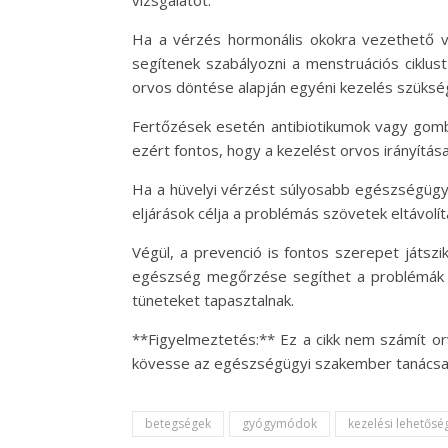
vizsgálatot.
Ha a vérzés hormonális okokra vezethető vi
segítenek szabályozni a menstruációs ciklu
orvos döntése alapján egyéni kezelés szüksé
Fertőzések esetén antibiotikumok vagy gomba
ezért fontos, hogy a kezelést orvos irányítás
Ha a hüvelyi vérzést súlyosabb egészségügyi
eljárások célja a problémás szövetek eltávol
Végül, a prevenció is fontos szerepet játszi
egészség megőrzése segíthet a problémák me
tüneteket tapasztalnak.
**Figyelmeztetés:** Ez a cikk nem számít or
kövesse az egészségügyi szakember tanácsai
betegségek
gyógymódok
kezelési lehetősé