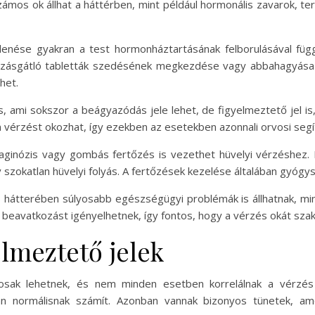
zámos ok állhat a háttérben, mint például hormonális zavarok, ter
enése gyakran a test hormonháztartásának felborulásával függ
zásgátló tabletták szedésének megkezdése vagy abbahagyása so
het.
s, ami sokszor a beágyazódás jele lehet, de figyelmeztető jel is,
n vérzést okozhat, így ezekben az esetekben azonnali orvosi seg
 vaginózis vagy gombás fertőzés is vezethet hüvelyi vérzéshez.
 szokatlan hüvelyi folyás. A fertőzések kezelése általában gyógys
s hátterében súlyosabb egészségügyi problémák is állhatnak, m
beavatkozást igényelhetnek, így fontos, hogy a vérzés okát sza
elmeztető jelek
zatosak lehetnek, és nem minden esetben korrelálnak a vérzé
ában normálisnak számít. Azonban vannak bizonyos tünetek, am