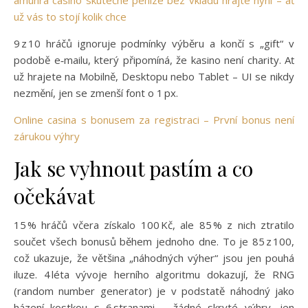
amunra casino skutečné peníze bez vkladu hrajte nyní – ať
už vás to stojí kolik chce
9 z 10 hráčů ignoruje podmínky výběru a končí s „gift“ v
podobě e‑mailu, který připomíná, že kasino není charity. Ať
už hrajete na Mobilně, Desktopu nebo Tablet – UI se nikdy
nezmění, jen se zmenší font o 1 px.
Online casina s bonusem za registraci – První bonus není
zárukou výhry
Jak se vyhnout pastím a co
očekávat
15 % hráčů včera získalo 100 Kč, ale 85 % z nich ztratilo
součet všech bonusů během jednoho dne. To je 85 z 100,
což ukazuje, že většina „náhodných výher“ jsou jen pouhá
iluze. 4 léta vývoje herního algoritmu dokazují, že RNG
(random number generator) je v podstatě náhodný jako
házení kostkou s 6 stranami – žádné skryté výhry, jen