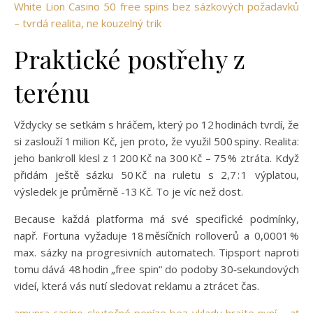
White Lion Casino 50 free spins bez sázkových požadavků
– tvrdá realita, ne kouzelný trik
Praktické postřehy z
terénu
Vždycky se setkám s hráčem, který po 12 hodinách tvrdí, že
si zaslouží 1 milion Kč, jen proto, že využil 500 spiny. Realita:
jeho bankroll klesl z 1 200 Kč na 300 Kč – 75 % ztráta. Když
přidám ještě sázku 50 Kč na ruletu s 2,7 : 1 výplatou,
výsledek je průměrně -13 Kč. To je víc než dost.
Because každá platforma má své specifické podmínky,
např. Fortuna vyžaduje 18 měsíčních rolloverů a 0,0001 %
max. sázky na progresivních automatech. Tipsport naproti
tomu dává 48 hodin „free spin“ do podoby 30‑sekundových
videí, která vás nutí sledovat reklamu a ztrácet čas.