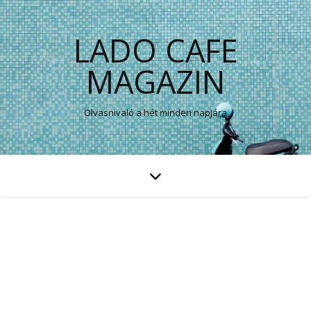
LADO CAFE
MAGAZIN
Olvasnivaló a hét minden napjára