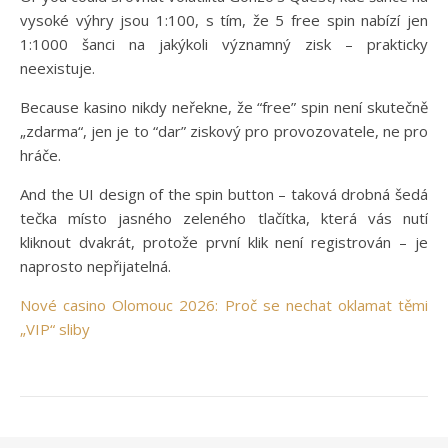
vysoké výhry jsou 1:100, s tím, že 5 free spin nabízí jen
1:1000 šanci na jakýkoli významný zisk – prakticky
neexistuje.
Because kasino nikdy neřekne, že “free” spin není skutečně
„zdarma“, jen je to “dar” ziskový pro provozovatele, ne pro
hráče.
And the UI design of the spin button – taková drobná šedá
tečka místo jasného zeleného tlačítka, která vás nutí
kliknout dvakrát, protože první klik není registrován – je
naprosto nepřijatelná.
Nové casino Olomouc 2026: Proč se nechat oklamat těmi
„VIP“ sliby