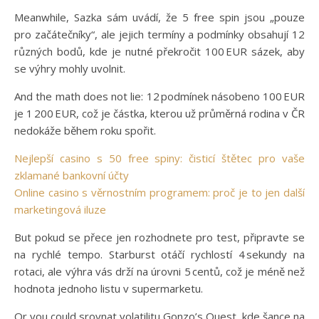
Meanwhile, Sazka sám uvádí, že 5 free spin jsou „pouze
pro začátečníky“, ale jejich termíny a podmínky obsahují 12
různých bodů, kde je nutné překročit 100 EUR sázek, aby
se výhry mohly uvolnit.
And the math does not lie: 12 podmínek násobeno 100 EUR
je 1 200 EUR, což je částka, kterou už průměrná rodina v ČR
nedokáže během roku spořit.
Nejlepší casino s 50 free spiny: čisticí štětec pro vaše
zklamané bankovní účty
Online casino s věrnostním programem: proč je to jen další
marketingová iluze
But pokud se přece jen rozhodnete pro test, připravte se
na rychlé tempo. Starburst otáčí rychlostí 4 sekundy na
rotaci, ale výhra vás drží na úrovni 5 centů, což je méně než
hodnota jednoho listu v supermarketu.
Or you could srovnat volatilitu Gonzo’s Quest, kde šance na