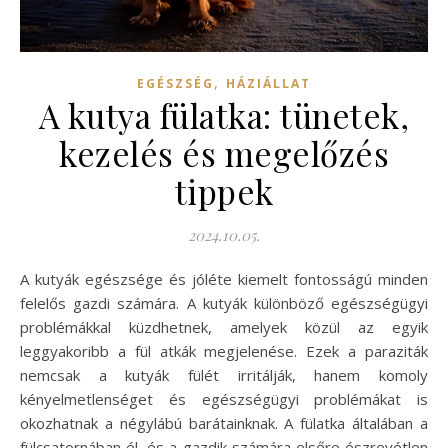
,
EGÉSZSÉG
HÁZIÁLLAT
A kutya fülatka: tünetek,
kezelés és megelőzés
tippek
2024.10.05.
A kutyák egészsége és jóléte kiemelt fontosságú minden
felelős gazdi számára. A kutyák különböző egészségügyi
problémákkal küzdhetnek, amelyek közül az egyik
leggyakoribb a fül atkák megjelenése. Ezek a paraziták
nemcsak a kutyák fülét irritálják, hanem komoly
kényelmetlenséget és egészségügyi problémákat is
okozhatnak a négylábú barátainknak. A fülatka általában a
fülcsatornában él, és a gazdik számára elsőre észrevétlen