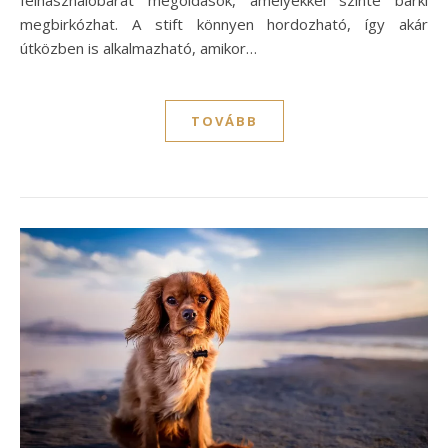
felhasználóbarát megoldások, amelyekkel szinte bárki
megbirkózhat. A stift könnyen hordozható, így akár
útközben is alkalmazható, amikor…
TOVÁBB