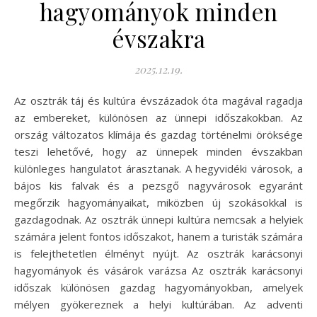
hagyományok minden
évszakra
2025.12.19.
Az osztrák táj és kultúra évszázadok óta magával ragadja
az embereket, különösen az ünnepi időszakokban. Az
ország változatos klímája és gazdag történelmi öröksége
teszi lehetővé, hogy az ünnepek minden évszakban
különleges hangulatot árasztanak. A hegyvidéki városok, a
bájos kis falvak és a pezsgő nagyvárosok egyaránt
megőrzik hagyományaikat, miközben új szokásokkal is
gazdagodnak. Az osztrák ünnepi kultúra nemcsak a helyiek
számára jelent fontos időszakot, hanem a turisták számára
is felejthetetlen élményt nyújt. Az osztrák karácsonyi
hagyományok és vásárok varázsa Az osztrák karácsonyi
időszak különösen gazdag hagyományokban, amelyek
mélyen gyökereznek a helyi kultúrában. Az adventi