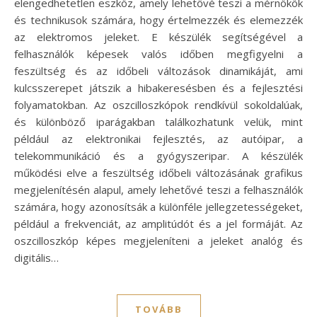
elengedhetetlen eszköz, amely lehetővé teszi a mérnökök
és technikusok számára, hogy értelmezzék és elemezzék
az elektromos jeleket. E készülék segítségével a
felhasználók képesek valós időben megfigyelni a
feszültség és az időbeli változások dinamikáját, ami
kulcsszerepet játszik a hibakeresésben és a fejlesztési
folyamatokban. Az oszcilloszkópok rendkívül sokoldalúak,
és különböző iparágakban találkozhatunk velük, mint
például az elektronikai fejlesztés, az autóipar, a
telekommunikáció és a gyógyszeripar. A készülék
működési elve a feszültség időbeli változásának grafikus
megjelenítésén alapul, amely lehetővé teszi a felhasználók
számára, hogy azonosítsák a különféle jellegzetességeket,
például a frekvenciát, az amplitúdót és a jel formáját. Az
oszcilloszkóp képes megjeleníteni a jeleket analóg és
digitális…
TOVÁBB