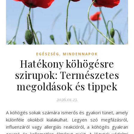
,
EGÉSZSÉG
MINDENNAPOK
Hatékony köhögésre
szirupok: Természetes
megoldások és tippek
2026.01.23.
A köhögés sokak számára ismerős és gyakori tünet, amely
különféle okokból kialakulhat. Legyen szó megfázásról,
influenzáról vagy allergiás reakcióról, a köhögés gyakran
zavaró és kellemetlen élményt nyújt. A légutak védelmi