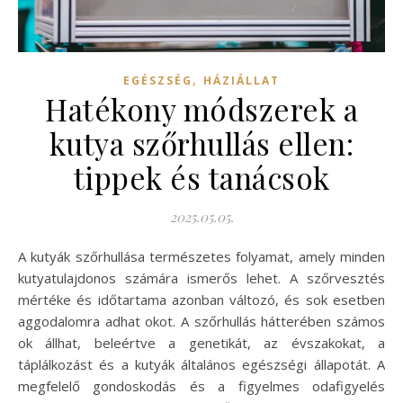
,
EGÉSZSÉG
HÁZIÁLLAT
Hatékony módszerek a
kutya szőrhullás ellen:
tippek és tanácsok
2025.05.05.
A kutyák szőrhullása természetes folyamat, amely minden
kutyatulajdonos számára ismerős lehet. A szőrvesztés
mértéke és időtartama azonban változó, és sok esetben
aggodalomra adhat okot. A szőrhullás hátterében számos
ok állhat, beleértve a genetikát, az évszakokat, a
táplálkozást és a kutyák általános egészségi állapotát. A
megfelelő gondoskodás és a figyelmes odafigyelés