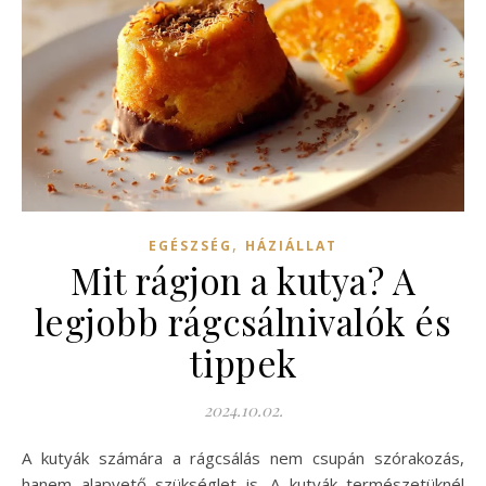
,
EGÉSZSÉG
HÁZIÁLLAT
Mit rágjon a kutya? A
legjobb rágcsálnivalók és
tippek
2024.10.02.
A kutyák számára a rágcsálás nem csupán szórakozás,
hanem alapvető szükséglet is. A kutyák természetüknél