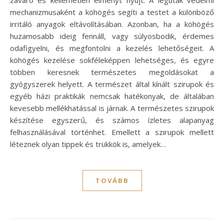
mechanizmusaként a köhögés segíti a testet a különböző
irritáló anyagok eltávolításában. Azonban, ha a köhögés
huzamosabb ideig fennáll, vagy súlyosbodik, érdemes
odafigyelni, és megfontolni a kezelés lehetőségeit. A
köhögés kezelése sokféleképpen lehetséges, és egyre
többen keresnek természetes megoldásokat a
gyógyszerek helyett. A természet által kínált szirupok és
egyéb házi praktikák nemcsak hatékonyak, de általában
kevesebb mellékhatással is járnak. A természetes szirupok
készítése egyszerű, és számos ízletes alapanyag
felhasználásával történhet. Emellett a szirupok mellett
léteznek olyan tippek és trükkök is, amelyek…
TOVÁBB