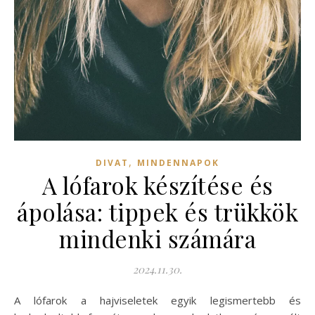
,
DIVAT
MINDENNAPOK
A lófarok készítése és
ápolása: tippek és trükkök
mindenki számára
2024.11.30.
A lófarok a hajviseletek egyik legismertebb és