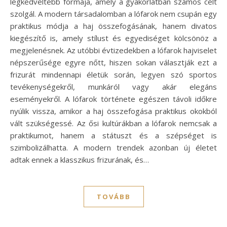
legkedveltebb formája, amely a gyakorlatban számos célt
szolgál. A modern társadalomban a lófarok nem csupán egy
praktikus módja a haj összefogásának, hanem divatos
kiegészítő is, amely stílust és egyediséget kölcsönöz a
megjelenésnek. Az utóbbi évtizedekben a lófarok hajviselet
népszerűsége egyre nőtt, hiszen sokan választják ezt a
frizurát mindennapi életük során, legyen szó sportos
tevékenységekről, munkáról vagy akár elegáns
eseményekről. A lófarok története egészen távoli időkre
nyúlik vissza, amikor a haj összefogása praktikus okokból
vált szükségessé. Az ősi kultúrákban a lófarok nemcsak a
praktikumot, hanem a státuszt és a szépséget is
szimbolizálhatta. A modern trendek azonban új életet
adtak ennek a klasszikus frizurának, és…
TOVÁBB