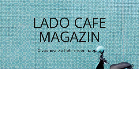
LADO CAFE
MAGAZIN
Olvasnivaló a hét minden napjára