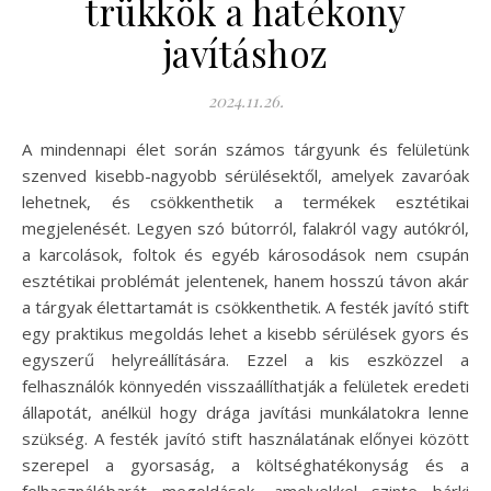
trükkök a hatékony
javításhoz
2024.11.26.
A mindennapi élet során számos tárgyunk és felületünk
szenved kisebb-nagyobb sérülésektől, amelyek zavaróak
lehetnek, és csökkenthetik a termékek esztétikai
megjelenését. Legyen szó bútorról, falakról vagy autókról,
a karcolások, foltok és egyéb károsodások nem csupán
esztétikai problémát jelentenek, hanem hosszú távon akár
a tárgyak élettartamát is csökkenthetik. A festék javító stift
egy praktikus megoldás lehet a kisebb sérülések gyors és
egyszerű helyreállítására. Ezzel a kis eszközzel a
felhasználók könnyedén visszaállíthatják a felületek eredeti
állapotát, anélkül hogy drága javítási munkálatokra lenne
szükség. A festék javító stift használatának előnyei között
szerepel a gyorsaság, a költséghatékonyság és a