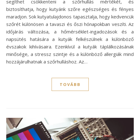
segíthet csökkenteni a szőrhullás mértékét, és
biztosíthatja, hogy kutyánk szőre egészséges és fényes
maradjon. Sok kutyatulajdonos tapasztalja, hogy kedvencük
szőrét különösen a tavaszi és őszi hónapokban veszíti. Az
időjárás változása, a hőmérséklet-ingadozások és a
napsütés hatására a kutyák felkészülnek a különböző
évszakok kihívásaira. Ezenkívül a kutyák táplálkozásának
minősége, a stressz szintje és a különböző allergiák mind
hozzájárulhatnak a szőrhulláshoz. Az…
TOVÁBB