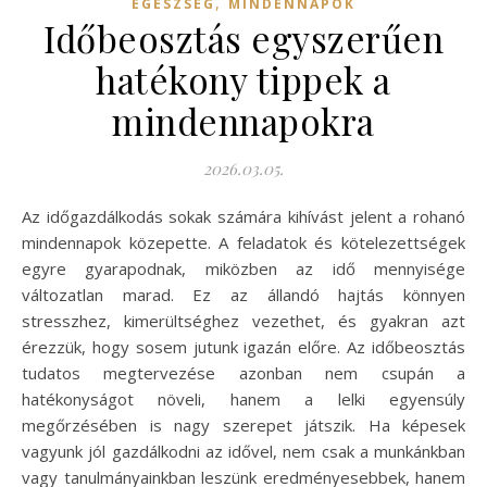
,
EGÉSZSÉG
MINDENNAPOK
Időbeosztás egyszerűen
hatékony tippek a
mindennapokra
2026.03.05.
Az időgazdálkodás sokak számára kihívást jelent a rohanó
mindennapok közepette. A feladatok és kötelezettségek
egyre gyarapodnak, miközben az idő mennyisége
változatlan marad. Ez az állandó hajtás könnyen
stresszhez, kimerültséghez vezethet, és gyakran azt
érezzük, hogy sosem jutunk igazán előre. Az időbeosztás
tudatos megtervezése azonban nem csupán a
hatékonyságot növeli, hanem a lelki egyensúly
megőrzésében is nagy szerepet játszik. Ha képesek
vagyunk jól gazdálkodni az idővel, nem csak a munkánkban
vagy tanulmányainkban leszünk eredményesebbek, hanem