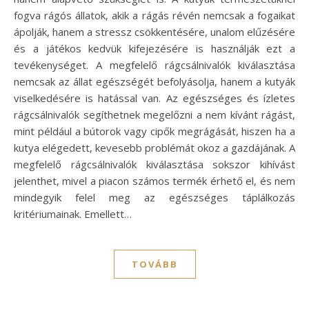
fogva rágós állatok, akik a rágás révén nemcsak a fogaikat
ápolják, hanem a stressz csökkentésére, unalom elűzésére
és a játékos kedvük kifejezésére is használják ezt a
tevékenységet. A megfelelő rágcsálnivalók kiválasztása
nemcsak az állat egészségét befolyásolja, hanem a kutyák
viselkedésére is hatással van. Az egészséges és ízletes
rágcsálnivalók segíthetnek megelőzni a nem kívánt rágást,
mint például a bútorok vagy cipők megrágását, hiszen ha a
kutya elégedett, kevesebb problémát okoz a gazdájának. A
megfelelő rágcsálnivalók kiválasztása sokszor kihívást
jelenthet, mivel a piacon számos termék érhető el, és nem
mindegyik felel meg az egészséges táplálkozás
kritériumainak. Emellett…
TOVÁBB