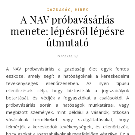
,
GAZDASÁG
HÍREK
A NAV próbavásárlás
menete: lépésről lépésre
útmutató
2024.04.29.
A NAV próbavásárlás a gazdasági élet egyik fontos
eszköze, amely segít a hatóságoknak a kereskedelmi
tevékenységek ellenőrzésében. Az ilyen típusú
ellenőrzések célja, hogy biztosítsák a jogszabályok
betartását, és védjék a fogyasztókat a csalásoktól. A
próbavásárlás során a hatóságok munkatársai, vagy
megbízott személyek, mint például a vásárlók, titkosan
vásárolnak termékeket vagy szolgáltatásokat, hogy
felmérjék a kereskedők tevékenységeit, és ellenőrizzék,
hogy azokat a jogszabályoknak megfelelően végzik-e. Ez a