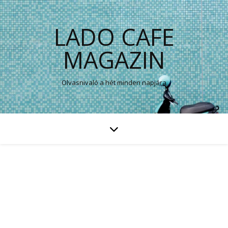
LADO CAFE
MAGAZIN
Olvasnivaló a hét minden napjára