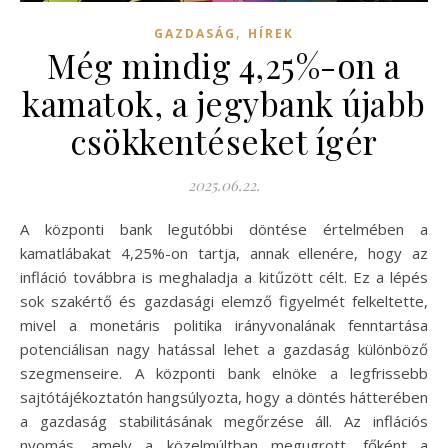
,
GAZDASÁG
HÍREK
Még mindig 4,25%-on a
kamatok, a jegybank újabb
csökkentéseket ígér
2025.06.22.
A központi bank legutóbbi döntése értelmében a
kamatlábakat 4,25%-on tartja, annak ellenére, hogy az
infláció továbbra is meghaladja a kitűzött célt. Ez a lépés
sok szakértő és gazdasági elemző figyelmét felkeltette,
mivel a monetáris politika irányvonalának fenntartása
potenciálisan nagy hatással lehet a gazdaság különböző
szegmenseire. A központi bank elnöke a legfrissebb
sajtótájékoztatón hangsúlyozta, hogy a döntés hátterében
a gazdaság stabilitásának megőrzése áll. Az inflációs
nyomás, amely a közelmúltban megugrott, főként a