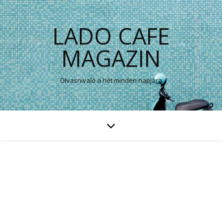
LADO CAFE
MAGAZIN
Olvasnivaló a hét minden napjára