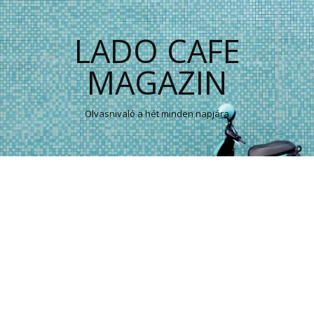
LADO CAFE
MAGAZIN
Olvasnivaló a hét minden napjára