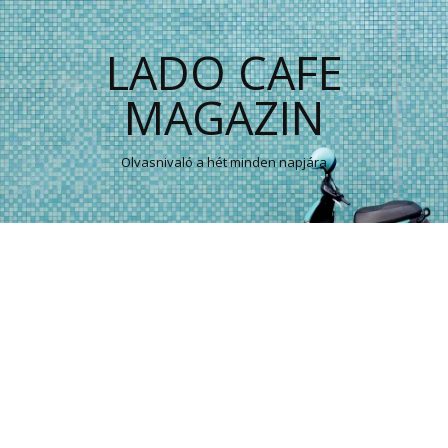
LADO CAFE
MAGAZIN
Olvasnivaló a hét minden napjára