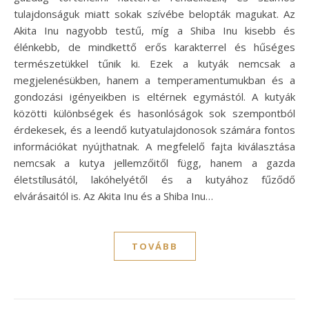
tulajdonságuk miatt sokak szívébe belopták magukat. Az
Akita Inu nagyobb testű, míg a Shiba Inu kisebb és
élénkebb, de mindkettő erős karakterrel és hűséges
természetükkel tűnik ki. Ezek a kutyák nemcsak a
megjelenésükben, hanem a temperamentumukban és a
gondozási igényeikben is eltérnek egymástól. A kutyák
közötti különbségek és hasonlóságok sok szempontból
érdekesek, és a leendő kutyatulajdonosok számára fontos
információkat nyújthatnak. A megfelelő fajta kiválasztása
nemcsak a kutya jellemzőitől függ, hanem a gazda
életstílusától, lakóhelyétől és a kutyához fűződő
elvárásaitól is. Az Akita Inu és a Shiba Inu…
TOVÁBB