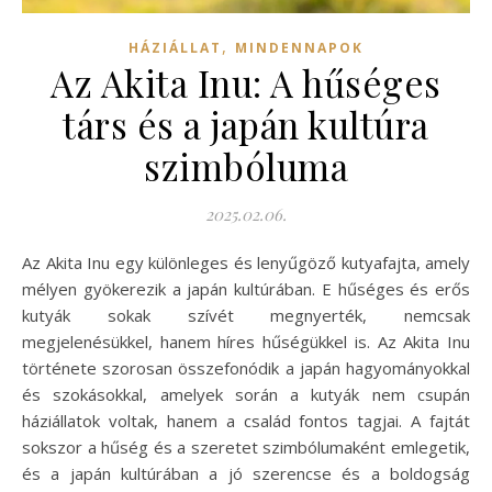
,
HÁZIÁLLAT
MINDENNAPOK
Az Akita Inu: A hűséges
társ és a japán kultúra
szimbóluma
2025.02.06.
Az Akita Inu egy különleges és lenyűgöző kutyafajta, amely
mélyen gyökerezik a japán kultúrában. E hűséges és erős
kutyák sokak szívét megnyerték, nemcsak
megjelenésükkel, hanem híres hűségükkel is. Az Akita Inu
története szorosan összefonódik a japán hagyományokkal
és szokásokkal, amelyek során a kutyák nem csupán
háziállatok voltak, hanem a család fontos tagjai. A fajtát
sokszor a hűség és a szeretet szimbólumaként emlegetik,
és a japán kultúrában a jó szerencse és a boldogság