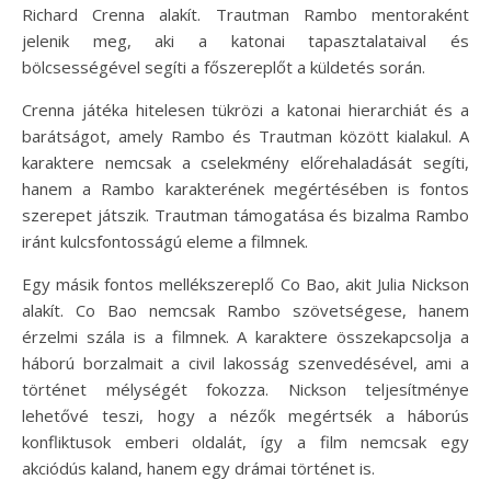
Richard Crenna alakít. Trautman Rambo mentoraként
jelenik meg, aki a katonai tapasztalataival és
bölcsességével segíti a főszereplőt a küldetés során.
Crenna játéka hitelesen tükrözi a katonai hierarchiát és a
barátságot, amely Rambo és Trautman között kialakul. A
karaktere nemcsak a cselekmény előrehaladását segíti,
hanem a Rambo karakterének megértésében is fontos
szerepet játszik. Trautman támogatása és bizalma Rambo
iránt kulcsfontosságú eleme a filmnek.
Egy másik fontos mellékszereplő Co Bao, akit Julia Nickson
alakít. Co Bao nemcsak Rambo szövetségese, hanem
érzelmi szála is a filmnek. A karaktere összekapcsolja a
háború borzalmait a civil lakosság szenvedésével, ami a
történet mélységét fokozza. Nickson teljesítménye
lehetővé teszi, hogy a nézők megértsék a háborús
konfliktusok emberi oldalát, így a film nemcsak egy
akciódús kaland, hanem egy drámai történet is.