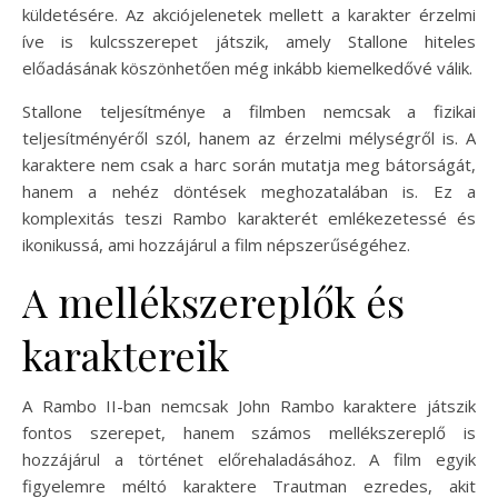
küldetésére. Az akciójelenetek mellett a karakter érzelmi
íve is kulcsszerepet játszik, amely Stallone hiteles
előadásának köszönhetően még inkább kiemelkedővé válik.
Stallone teljesítménye a filmben nemcsak a fizikai
teljesítményéről szól, hanem az érzelmi mélységről is. A
karaktere nem csak a harc során mutatja meg bátorságát,
hanem a nehéz döntések meghozatalában is. Ez a
komplexitás teszi Rambo karakterét emlékezetessé és
ikonikussá, ami hozzájárul a film népszerűségéhez.
A mellékszereplők és
karaktereik
A Rambo II-ban nemcsak John Rambo karaktere játszik
fontos szerepet, hanem számos mellékszereplő is
hozzájárul a történet előrehaladásához. A film egyik
figyelemre méltó karaktere Trautman ezredes, akit