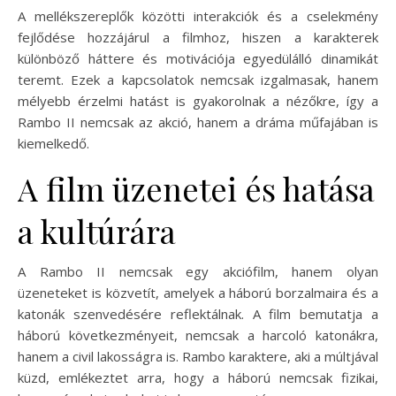
A mellékszereplők közötti interakciók és a cselekmény
fejlődése hozzájárul a filmhoz, hiszen a karakterek
különböző háttere és motivációja egyedülálló dinamikát
teremt. Ezek a kapcsolatok nemcsak izgalmasak, hanem
mélyebb érzelmi hatást is gyakorolnak a nézőkre, így a
Rambo II nemcsak az akció, hanem a dráma műfajában is
kiemelkedő.
A film üzenetei és hatása
a kultúrára
A Rambo II nemcsak egy akciófilm, hanem olyan
üzeneteket is közvetít, amelyek a háború borzalmaira és a
katonák szenvedésére reflektálnak. A film bemutatja a
háború következményeit, nemcsak a harcoló katonákra,
hanem a civil lakosságra is. Rambo karaktere, aki a múltjával
küzd, emlékeztet arra, hogy a háború nemcsak fizikai,