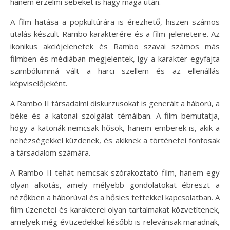
hanem érzelmi sebeket is hagy maga után.
A film hatása a popkultúrára is érezhető, hiszen számos
utalás készült Rambo karakterére és a film jeleneteire. Az
ikonikus akciójelenetek és Rambo szavai számos más
filmben és médiában megjelentek, így a karakter egyfajta
szimbólummá vált a harci szellem és az ellenállás
képviselőjeként.
A Rambo II társadalmi diskurzusokat is generált a háború, a
béke és a katonai szolgálat témáiban. A film bemutatja,
hogy a katonák nemcsak hősök, hanem emberek is, akik a
nehézségekkel küzdenek, és akiknek a történetei fontosak
a társadalom számára.
A Rambo II tehát nemcsak szórakoztató film, hanem egy
olyan alkotás, amely mélyebb gondolatokat ébreszt a
nézőkben a háborúval és a hősies tettekkel kapcsolatban. A
film üzenetei és karakterei olyan tartalmakat közvetítenek,
amelyek még évtizedekkel később is relevánsak maradnak,