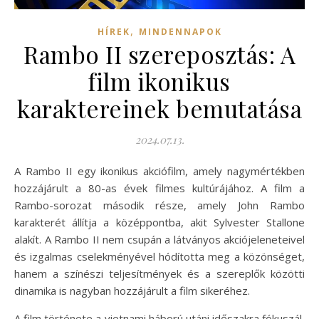
,
HÍREK
MINDENNAPOK
Rambo II szereposztás: A
film ikonikus
karaktereinek bemutatása
2024.07.13.
A Rambo II egy ikonikus akciófilm, amely nagymértékben
hozzájárult a 80-as évek filmes kultúrájához. A film a
Rambo-sorozat második része, amely John Rambo
karakterét állítja a középpontba, akit Sylvester Stallone
alakít. A Rambo II nem csupán a látványos akciójeleneteivel
és izgalmas cselekményével hódította meg a közönséget,
hanem a színészi teljesítmények és a szereplők közötti
dinamika is nagyban hozzájárult a film sikeréhez.
A film története a vietnami háború utáni időszakra fókuszál,