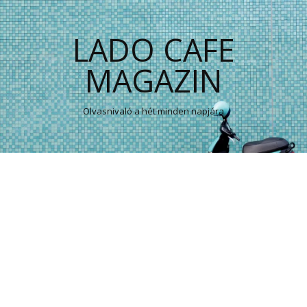
LADO CAFE
MAGAZIN
Olvasnivaló a hét minden napjára