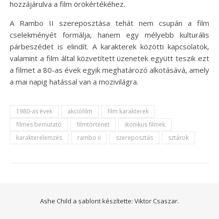
hozzájárulva a film örökértékéhez.
A Rambo II szereposztása tehát nem csupán a film
cselekményét formálja, hanem egy mélyebb kulturális
párbeszédet is elindít. A karakterek közötti kapcsolatok,
valamint a film által közvetített üzenetek együtt teszik ezt
a filmet a 80-as évek egyik meghatározó alkotásává, amely
a mai napig hatással van a mozivilágra.
1980-as évek
akciófilm
film karakterek
filmes bemutató
filmtörténet
ikonikus filmek
karakterelemzés
rambo ii
szereposztás
sztárok
Ashe Child a sablont készítette:
Viktor Csaszar.