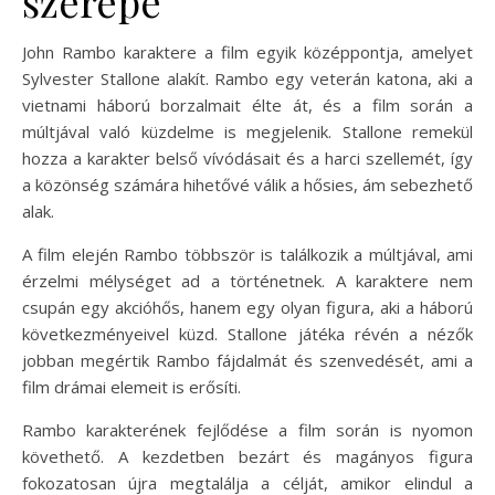
szerepe
John Rambo karaktere a film egyik középpontja, amelyet
Sylvester Stallone alakít. Rambo egy veterán katona, aki a
vietnami háború borzalmait élte át, és a film során a
múltjával való küzdelme is megjelenik. Stallone remekül
hozza a karakter belső vívódásait és a harci szellemét, így
a közönség számára hihetővé válik a hősies, ám sebezhető
alak.
A film elején Rambo többször is találkozik a múltjával, ami
érzelmi mélységet ad a történetnek. A karaktere nem
csupán egy akcióhős, hanem egy olyan figura, aki a háború
következményeivel küzd. Stallone játéka révén a nézők
jobban megértik Rambo fájdalmát és szenvedését, ami a
film drámai elemeit is erősíti.
Rambo karakterének fejlődése a film során is nyomon
követhető. A kezdetben bezárt és magányos figura
fokozatosan újra megtalálja a célját, amikor elindul a