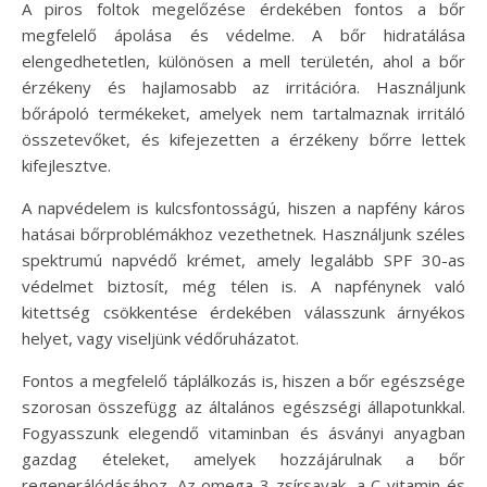
A piros foltok megelőzése érdekében fontos a bőr
megfelelő ápolása és védelme. A bőr hidratálása
elengedhetetlen, különösen a mell területén, ahol a bőr
érzékeny és hajlamosabb az irritációra. Használjunk
bőrápoló termékeket, amelyek nem tartalmaznak irritáló
összetevőket, és kifejezetten a érzékeny bőrre lettek
kifejlesztve.
A napvédelem is kulcsfontosságú, hiszen a napfény káros
hatásai bőrproblémákhoz vezethetnek. Használjunk széles
spektrumú napvédő krémet, amely legalább SPF 30-as
védelmet biztosít, még télen is. A napfénynek való
kitettség csökkentése érdekében válasszunk árnyékos
helyet, vagy viseljünk védőruházatot.
Fontos a megfelelő táplálkozás is, hiszen a bőr egészsége
szorosan összefügg az általános egészségi állapotunkkal.
Fogyasszunk elegendő vitaminban és ásványi anyagban
gazdag ételeket, amelyek hozzájárulnak a bőr
regenerálódásához. Az omega-3 zsírsavak, a C-vitamin és