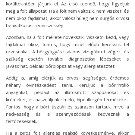
körültekintően járjunk el. Az első teendő, hogy figyeljük
meg a folt állapotát. Ha a folt nem változik, nem viszket, és
nem okoz fájdalmat, akkor valószínűleg nem sürgős orvosi
beavatkozásra van szükség.
Azonban, ha a folt mérete növekszik, viszketni kezd, vagy
fájdalmat okoz, fontos, hogy minél előbb keressük fel
orvosunkat. A bőrgyógyász alapos vizsgálatot végez, és
szükség esetén további diagnosztikai lépéseket is
javasolhat, például bőrbiopsziát vagy allergiatesztet.
Addig is, amíg elérjük az orvosi segítséget, érdemes
néhány óvintézkedést tenni. Kerüljük a bőrirritáló
anyagokat, például az illatosított szappanokat és
krémeket, és használjunk kímélő, hipoallergén termékeket.
Fontos, hogy a bőrt tisztán és szárazon tartsuk, mivel a
nedvesség és a szennyeződések kedveznek a
fertőzéseknek.
Ha a piros folt allergiás reakció következménye, akkor