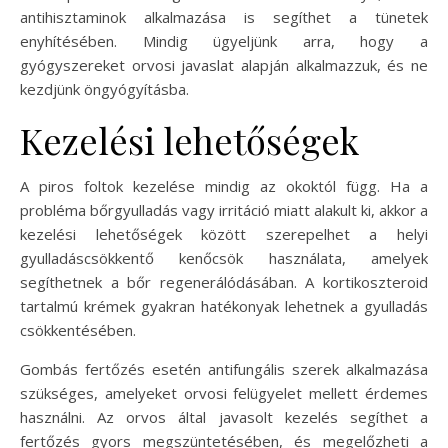
antihisztaminok alkalmazása is segíthet a tünetek
enyhítésében. Mindig ügyeljünk arra, hogy a
gyógyszereket orvosi javaslat alapján alkalmazzuk, és ne
kezdjünk öngyógyításba.
Kezelési lehetőségek
A piros foltok kezelése mindig az okoktól függ. Ha a
probléma bőrgyulladás vagy irritáció miatt alakult ki, akkor a
kezelési lehetőségek között szerepelhet a helyi
gyulladáscsökkentő kenőcsök használata, amelyek
segíthetnek a bőr regenerálódásában. A kortikoszteroid
tartalmú krémek gyakran hatékonyak lehetnek a gyulladás
csökkentésében.
Gombás fertőzés esetén antifungális szerek alkalmazása
szükséges, amelyeket orvosi felügyelet mellett érdemes
használni. Az orvos által javasolt kezelés segíthet a
fertőzés gyors megszüntetésében, és megelőzheti a