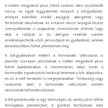
A mellen megjelenő piros foltok számos okra vezethetők
vissza. Az egyik leggyakoribb tényező a bőrgyulladás,
amelyet különféle irritáló anyagok, allergének vagy
fertőzések okozhatnak. Az irritációt okozó anyagok között
szerepelhetnek a szappanok, mosószerek, krémek vagy
akár a ruházat is. Az allergiás reakciók szintén
eredményezhetik a bőr pirosodását és gyulladását, aminek
következtében foltok jelenhetnek meg.
A bőrgyulladások mellett a hormonális változások is
jelentős szerepet játszhatnak a mellen megjelenő piros
foltok kialakulásában. A menstruációs ciklus során a
hormonális ingadozások hatással lehetnek a bőr állapotára,
és ez a mell területén is megnyilvánulhat. Terhesség vagy
szoptatás alatt a hormonális változások szintén
okozhatnak bőrelváltozásokat.
A bőrgombásodás is egy lehetséges ok, amely piros foltok
formájában jelentkezhet. A gombás fertőzések, mint