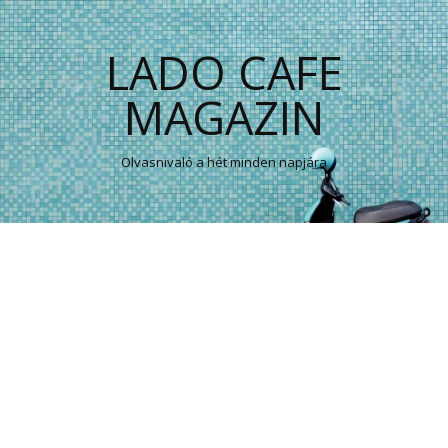
LADO CAFE
MAGAZIN
Olvasnivaló a hét minden napjára