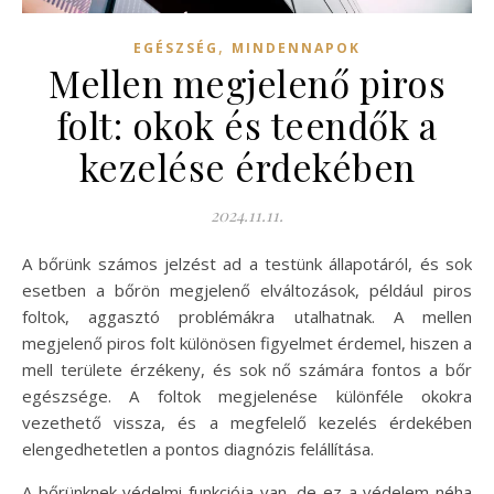
,
EGÉSZSÉG
MINDENNAPOK
Mellen megjelenő piros
folt: okok és teendők a
kezelése érdekében
2024.11.11.
A bőrünk számos jelzést ad a testünk állapotáról, és sok
esetben a bőrön megjelenő elváltozások, például piros
foltok, aggasztó problémákra utalhatnak. A mellen
megjelenő piros folt különösen figyelmet érdemel, hiszen a
mell területe érzékeny, és sok nő számára fontos a bőr
egészsége. A foltok megjelenése különféle okokra
vezethető vissza, és a megfelelő kezelés érdekében
elengedhetetlen a pontos diagnózis felállítása.
A bőrünknek védelmi funkciója van, de ez a védelem néha