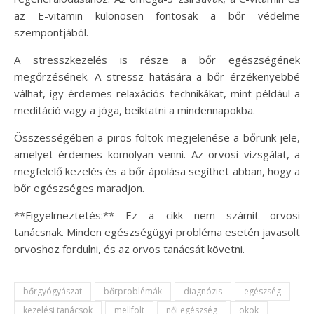
az E-vitamin különösen fontosak a bőr védelme
szempontjából.
A stresszkezelés is része a bőr egészségének
megőrzésének. A stressz hatására a bőr érzékenyebbé
válhat, így érdemes relaxációs technikákat, mint például a
meditáció vagy a jóga, beiktatni a mindennapokba.
Összességében a piros foltok megjelenése a bőrünk jele,
amelyet érdemes komolyan venni. Az orvosi vizsgálat, a
megfelelő kezelés és a bőr ápolása segíthet abban, hogy a
bőr egészséges maradjon.
**Figyelmeztetés:** Ez a cikk nem számít orvosi
tanácsnak. Minden egészségügyi probléma esetén javasolt
orvoshoz fordulni, és az orvos tanácsát követni.
bőrgyógyászat
bőrproblémák
diagnózis
egészség
kezelési tanácsok
mellfolt
női egészség
okok