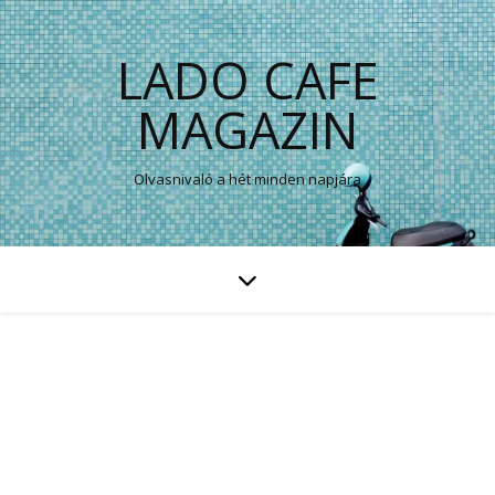
LADO CAFE
MAGAZIN
Olvasnivaló a hét minden napjára