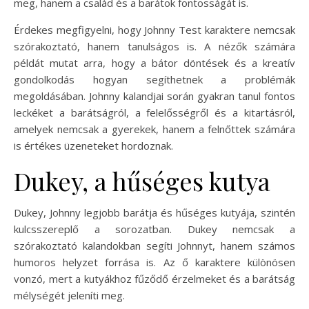
meg, hanem a család és a barátok fontosságát is.
Érdekes megfigyelni, hogy Johnny Test karaktere nemcsak
szórakoztató, hanem tanulságos is. A nézők számára
példát mutat arra, hogy a bátor döntések és a kreatív
gondolkodás hogyan segíthetnek a problémák
megoldásában. Johnny kalandjai során gyakran tanul fontos
leckéket a barátságról, a felelősségről és a kitartásról,
amelyek nemcsak a gyerekek, hanem a felnőttek számára
is értékes üzeneteket hordoznak.
Dukey, a hűséges kutya
Dukey, Johnny legjobb barátja és hűséges kutyája, szintén
kulcsszereplő a sorozatban. Dukey nemcsak a
szórakoztató kalandokban segíti Johnnyt, hanem számos
humoros helyzet forrása is. Az ő karaktere különösen
vonzó, mert a kutyákhoz fűződő érzelmeket és a barátság
mélységét jeleníti meg.