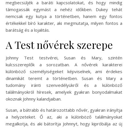
megbecsüljék a baráti kapcsolatokat, és hogy mindig
támogassák egymást a nehéz időkben. Dukey tehát
nemcsak egy kutya a történetben, hanem egy fontos
értékekkel bíró karakter, aki megmutatja, milyen fontos a
barátság és a lojalitás.
A Test nővérek szerepe
Johnny Test testvérei, Susan és Mary, szintén
kulcsszereplők a sorozatban. A nővérek karakterei
különböző személyiségeket képviselnek, ami érdekes
dinamikát teremt a történetben. Susan és Mary a
tudomány iránti szenvedélyükről és a különböző
találmányokról híresek, amelyek gyakran bonyodalmakat
okoznak Johnny kalandjaiban.
Susan, a bátrabb és határozottabb nővér, gyakran irányítja
a helyzeteket. Ő az, aki a különböző találmányokat
megalkotja, és aki bátorítja Johnnyt, hogy kipróbálja az új