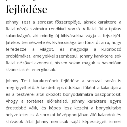
fejlődése
Johnny Test a sorozat főszereplője, akinek karaktere a
fiatal nézők számára rendkívül vonzó. A fiatal fiú a tipikus
kalandvágyó, aki mindig új kihívásokba vágja a fejszéjét.
Játékos természete és kíváncsisága ösztönzi őt arra, hogy
felfedezze a világot, és megoldja a különböző
problémákat, amelyekkel szembesül. Johnny karaktere sok
fiatal nézővel azonosul, hiszen sokan maguk is hasonlóan
kíváncsiak és energikusak.
Johnny Test karakterének fejlődése a sorozat során is
megfigyelhető. A kezdeti epizódokban főként a kalandjaira
és a testvérei által okozott bonyodalmakra összpontosít.
Ahogy a történet előrehalad, Johnny karaktere egyre
érettebbé válik, és képes lesz kezelni a bonyolultabb
helyzeteket is. A sorozat középpontjában álló kalandok és
kihívások által Johnny nemcsak saját képességeit ismeri