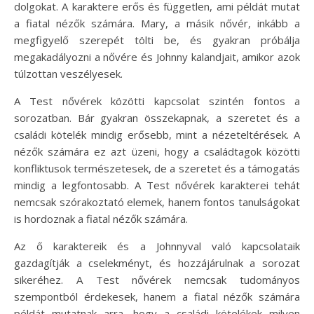
dolgokat. A karaktere erős és független, ami példát mutat
a fiatal nézők számára. Mary, a másik nővér, inkább a
megfigyelő szerepét tölti be, és gyakran próbálja
megakadályozni a nővére és Johnny kalandjait, amikor azok
túlzottan veszélyesek.
A Test nővérek közötti kapcsolat szintén fontos a
sorozatban. Bár gyakran összekapnak, a szeretet és a
családi kötelék mindig erősebb, mint a nézeteltérések. A
nézők számára ez azt üzeni, hogy a családtagok közötti
konfliktusok természetesek, de a szeretet és a támogatás
mindig a legfontosabb. A Test nővérek karakterei tehát
nemcsak szórakoztató elemek, hanem fontos tanulságokat
is hordoznak a fiatal nézők számára.
Az ő karaktereik és a Johnnyval való kapcsolataik
gazdagítják a cselekményt, és hozzájárulnak a sorozat
sikeréhez. A Test nővérek nemcsak tudományos
szempontból érdekesek, hanem a fiatal nézők számára
példát mutatnak arra, hogy a családi kötelékek milyen