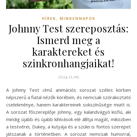
,
HÍREK
MINDENNAPOK
Johnny Test szereposztás:
Ismerd meg a
karaktereket és
szinkronhangjaikat!
2024.11.09.
A Johnny Test című animációs sorozat széles körben
népszerű a fiatal nézők körében, és nemcsak szórakoztató
cselekménye, hanem karaktereinek sokszínűsége miatt is.
A sorozat főszereplője Johnny, egy kalandvágyó kisfiú, aki
mindig újabb és újabb kihívások elé állítja magát, miközben
a testvérei, Dukey, a kutyája és a szülei is fontos szerepet
játszanak a történetben. A sorozat nemcsak humorral,