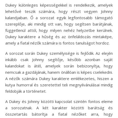
Dukey különleges képességekkel is rendelkezik, amelyek
lehetővé teszik számára, hogy részt vegyen Johnny
kalandjaiban. Ő a sorozat egyik legfontosabb támogató
szereplője, aki mindig ott van, hogy segítsen barátjának,
függetlenül attól, hogy milyen nehéz helyzetbe kerülnek.
Dukey karaktere a hűség és az önfeláldozás mintaképe,
amely a fiatal nézők számára is fontos tanulságot hordoz.
A sorozat során Dukey személyisége is fejlődik. Az elején
inkább csak Johnny segítője, később azonban saját
kalandokat is átél, amelyek során bebizonyítja, hogy
nemcsak a gazdájának, hanem önállóan is képes cselekedni.
A nézők számára Dukey karaktere emlékezetes, hiszen a
kutya humorral és szeretettel teli megnyilvánulásai mindig
feldobják a történetet.
A Dukey és Johnny közötti kapcsolat szintén fontos eleme
a sorozatnak. A két karakter közötti barátság és
összetartás bátorítja a fiatal nézőket arra, hogy