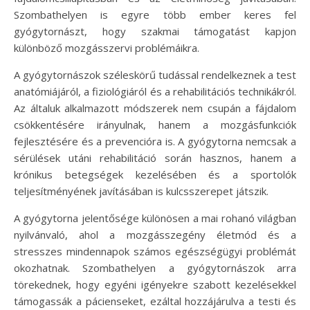
Szombathelyen is egyre több ember keres fel
gyógytornászt, hogy szakmai támogatást kapjon
különböző mozgásszervi problémáikra.
A gyógytornászok széleskörű tudással rendelkeznek a test
anatómiájáról, a fiziológiáról és a rehabilitációs technikákról.
Az általuk alkalmazott módszerek nem csupán a fájdalom
csökkentésére irányulnak, hanem a mozgásfunkciók
fejlesztésére és a prevencióra is. A gyógytorna nemcsak a
sérülések utáni rehabilitáció során hasznos, hanem a
krónikus betegségek kezelésében és a sportolók
teljesítményének javításában is kulcsszerepet játszik.
A gyógytorna jelentősége különösen a mai rohanó világban
nyilvánvaló, ahol a mozgásszegény életmód és a
stresszes mindennapok számos egészségügyi problémát
okozhatnak. Szombathelyen a gyógytornászok arra
törekednek, hogy egyéni igényekre szabott kezelésekkel
támogassák a pácienseket, ezáltal hozzájárulva a testi és