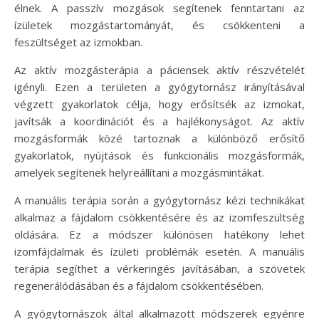
élnek. A passzív mozgások segítenek fenntartani az
ízületek mozgástartományát, és csökkenteni a
feszültséget az izmokban.
Az aktív mozgásterápia a páciensek aktív részvételét
igényli. Ezen a területen a gyógytornász irányításával
végzett gyakorlatok célja, hogy erősítsék az izmokat,
javítsák a koordinációt és a hajlékonyságot. Az aktív
mozgásformák közé tartoznak a különböző erősítő
gyakorlatok, nyújtások és funkcionális mozgásformák,
amelyek segítenek helyreállítani a mozgásmintákat.
A manuális terápia során a gyógytornász kézi technikákat
alkalmaz a fájdalom csökkentésére és az izomfeszültség
oldására. Ez a módszer különösen hatékony lehet
izomfájdalmak és ízületi problémák esetén. A manuális
terápia segíthet a vérkeringés javításában, a szövetek
regenerálódásában és a fájdalom csökkentésében.
A gyógytornászok által alkalmazott módszerek egyénre