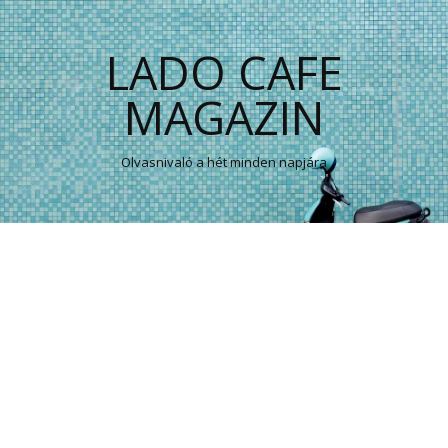
LADO CAFE
MAGAZIN
Olvasnivaló a hét minden napjára