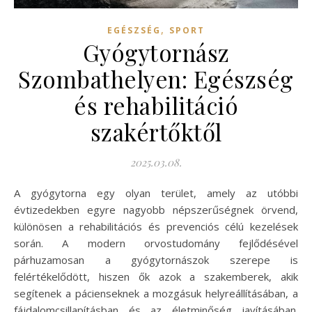
,
EGÉSZSÉG
SPORT
Gyógytornász
Szombathelyen: Egészség
és rehabilitáció
szakértőktől
2025.03.08.
A gyógytorna egy olyan terület, amely az utóbbi
évtizedekben egyre nagyobb népszerűségnek örvend,
különösen a rehabilitációs és prevenciós célú kezelések
során. A modern orvostudomány fejlődésével
párhuzamosan a gyógytornászok szerepe is
felértékelődött, hiszen ők azok a szakemberek, akik
segítenek a pácienseknek a mozgásuk helyreállításában, a
fájdalomcsillapításban és az életminőség javításában.