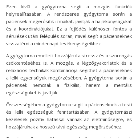
Ezen kívül a gyógytorna segít a mozgás funkciók
helyreállításában. A rendszeres gyógytorna során a
páciensek megerősítik izmaikat, javítják a hajlékonyságukat
és a koordinációjukat. Ez a fejlődés különösen fontos a
sérülések utáni felépülés során, mivel segít a pácienseknek
visszatérni a mindennapi tevékenységeikhez.
A gyógytorna emellett hozzájárul a stressz és a szorongás
csökkentéséhez is. A mozgás, a légzőgyakorlatok és a
relaxációs technikák kombinációja segíthet a pácienseknek
a lelki egyensúlyuk megőrzésében. A gyógytorna során a
páciensek nemcsak a fizikális, hanem a mentális
egészségüket is javítják.
Összességében a gyógytorna segít a pácienseknek a testi
és lelki egészségük fenntartásában. A gyógytornászi
kezelések pozitív hatással vannak az életminőségre, és
hozzájárulnak a hosszú távú egészség megőrzéséhez.