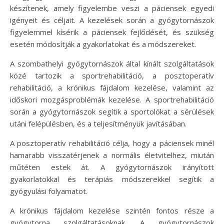
készítenek, amely figyelembe veszi a páciensek egyedi
igényeit és céljait. A kezelések során a gyógytornászok
figyelemmel kísérik a páciensek fejlődését, és szükség
esetén módosítják a gyakorlatokat és a módszereket.
A szombathelyi gyógytornászok által kínált szolgáltatások
közé tartozik a sportrehabilitáció, a posztoperatív
rehabilitáció, a krónikus fájdalom kezelése, valamint az
időskori mozgásproblémák kezelése. A sportrehabilitáció
során a gyógytornászok segítik a sportolókat a sérülések
utáni felépülésben, és a teljesítményük javításában.
A posztoperatív rehabilitáció célja, hogy a páciensek minél
hamarabb visszatérjenek a normális életvitelhez, miután
műtéten estek át. A gyógytornászok irányított
gyakorlatokkal és terápiás módszerekkel segítik a
gyógyulási folyamatot.
A krónikus fájdalom kezelése szintén fontos része a
gyógytorna szolgáltatásoknak. A gyógytornászok