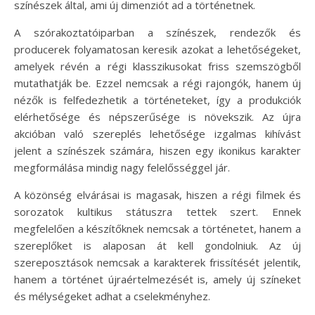
színészek által, ami új dimenziót ad a történetnek.
A szórakoztatóiparban a színészek, rendezők és
producerek folyamatosan keresik azokat a lehetőségeket,
amelyek révén a régi klasszikusokat friss szemszögből
mutathatják be. Ezzel nemcsak a régi rajongók, hanem új
nézők is felfedezhetik a történeteket, így a produkciók
elérhetősége és népszerűsége is növekszik. Az újra
akcióban való szereplés lehetősége izgalmas kihívást
jelent a színészek számára, hiszen egy ikonikus karakter
megformálása mindig nagy felelősséggel jár.
A közönség elvárásai is magasak, hiszen a régi filmek és
sorozatok kultikus státuszra tettek szert. Ennek
megfelelően a készítőknek nemcsak a történetet, hanem a
szereplőket is alaposan át kell gondolniuk. Az új
szereposztások nemcsak a karakterek frissítését jelentik,
hanem a történet újraértelmezését is, amely új színeket
és mélységeket adhat a cselekményhez.