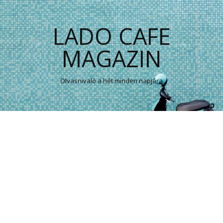
LADO CAFE
MAGAZIN
Olvasnivaló a hét minden napjára