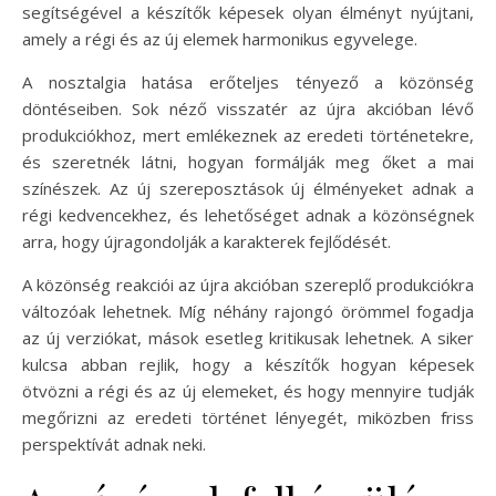
segítségével a készítők képesek olyan élményt nyújtani,
amely a régi és az új elemek harmonikus egyvelege.
A nosztalgia hatása erőteljes tényező a közönség
döntéseiben. Sok néző visszatér az újra akcióban lévő
produkciókhoz, mert emlékeznek az eredeti történetekre,
és szeretnék látni, hogyan formálják meg őket a mai
színészek. Az új szereposztások új élményeket adnak a
régi kedvencekhez, és lehetőséget adnak a közönségnek
arra, hogy újragondolják a karakterek fejlődését.
A közönség reakciói az újra akcióban szereplő produkciókra
változóak lehetnek. Míg néhány rajongó örömmel fogadja
az új verziókat, mások esetleg kritikusak lehetnek. A siker
kulcsa abban rejlik, hogy a készítők hogyan képesek
ötvözni a régi és az új elemeket, és hogy mennyire tudják
megőrizni az eredeti történet lényegét, miközben friss
perspektívát adnak neki.