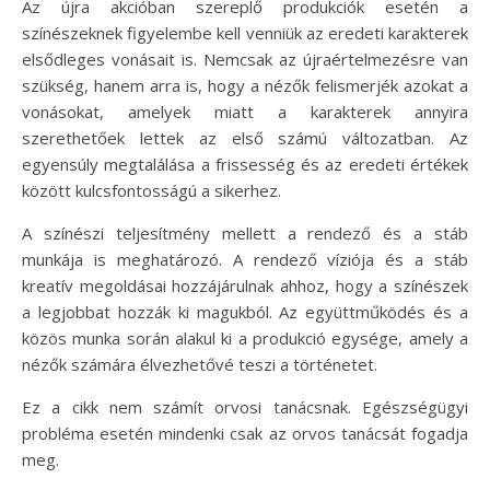
Az újra akcióban szereplő produkciók esetén a
színészeknek figyelembe kell venniük az eredeti karakterek
elsődleges vonásait is. Nemcsak az újraértelmezésre van
szükség, hanem arra is, hogy a nézők felismerjék azokat a
vonásokat, amelyek miatt a karakterek annyira
szerethetőek lettek az első számú változatban. Az
egyensúly megtalálása a frissesség és az eredeti értékek
között kulcsfontosságú a sikerhez.
A színészi teljesítmény mellett a rendező és a stáb
munkája is meghatározó. A rendező víziója és a stáb
kreatív megoldásai hozzájárulnak ahhoz, hogy a színészek
a legjobbat hozzák ki magukból. Az együttműködés és a
közös munka során alakul ki a produkció egysége, amely a
nézők számára élvezhetővé teszi a történetet.
Ez a cikk nem számít orvosi tanácsnak. Egészségügyi
probléma esetén mindenki csak az orvos tanácsát fogadja
meg.