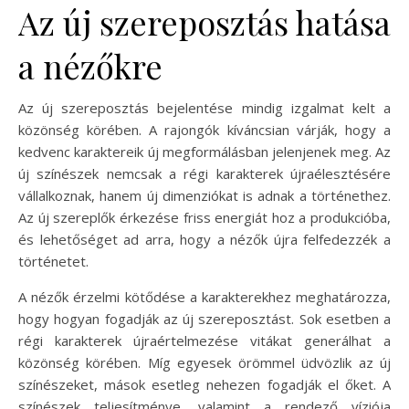
Az új szereposztás hatása
a nézőkre
Az új szereposztás bejelentése mindig izgalmat kelt a
közönség körében. A rajongók kíváncsian várják, hogy a
kedvenc karaktereik új megformálásban jelenjenek meg. Az
új színészek nemcsak a régi karakterek újraélesztésére
vállalkoznak, hanem új dimenziókat is adnak a történethez.
Az új szereplők érkezése friss energiát hoz a produkcióba,
és lehetőséget ad arra, hogy a nézők újra felfedezzék a
történetet.
A nézők érzelmi kötődése a karakterekhez meghatározza,
hogy hogyan fogadják az új szereposztást. Sok esetben a
régi karakterek újraértelmezése vitákat generálhat a
közönség körében. Míg egyesek örömmel üdvözlik az új
színészeket, mások esetleg nehezen fogadják el őket. A
színészek teljesítménye, valamint a rendező víziója