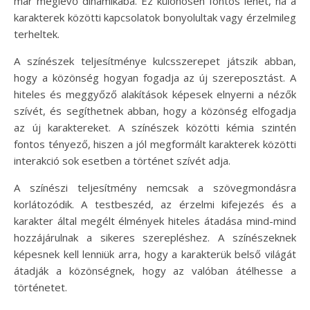
már meglévő dinamikába. Ez különösen fontos lehet, ha a
karakterek közötti kapcsolatok bonyolultak vagy érzelmileg
terheltek.
A színészek teljesítménye kulcsszerepet játszik abban,
hogy a közönség hogyan fogadja az új szereposztást. A
hiteles és meggyőző alakítások képesek elnyerni a nézők
szívét, és segíthetnek abban, hogy a közönség elfogadja
az új karaktereket. A színészek közötti kémia szintén
fontos tényező, hiszen a jól megformált karakterek közötti
interakció sok esetben a történet szívét adja.
A színészi teljesítmény nemcsak a szövegmondásra
korlátozódik. A testbeszéd, az érzelmi kifejezés és a
karakter által megélt élmények hiteles átadása mind-mind
hozzájárulnak a sikeres szerepléshez. A színészeknek
képesnek kell lenniük arra, hogy a karakterük belső világát
átadják a közönségnek, hogy az valóban átélhesse a
történetet.