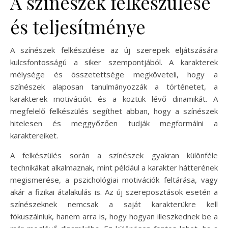
A színészek felkészülése
és teljesítménye
A színészek felkészülése az új szerepek eljátszására
kulcsfontosságú a siker szempontjából. A karakterek
mélysége és összetettsége megköveteli, hogy a
színészek alaposan tanulmányozzák a történetet, a
karakterek motivációit és a köztük lévő dinamikát. A
megfelelő felkészülés segíthet abban, hogy a színészek
hitelesen és meggyőzően tudják megformálni a
karaktereiket.
A felkészülés során a színészek gyakran különféle
technikákat alkalmaznak, mint például a karakter hátterének
megismerése, a pszichológiai motivációk feltárása, vagy
akár a fizikai átalakulás is. Az új szereposztások esetén a
színészeknek nemcsak a saját karakterükre kell
fókuszálniuk, hanem arra is, hogy hogyan illeszkednek be a