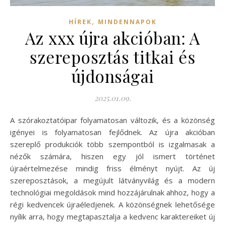
,
HÍREK
MINDENNAPOK
Az xxx újra akcióban: A
szereposztás titkai és
újdonságai
2025.01.09.
A szórakoztatóipar folyamatosan változik, és a közönség
igényei is folyamatosan fejlődnek. Az újra akcióban
szereplő produkciók több szempontból is izgalmasak a
nézők számára, hiszen egy jól ismert történet
újraértelmezése mindig friss élményt nyújt. Az új
szereposztások, a megújult látványvilág és a modern
technológiai megoldások mind hozzájárulnak ahhoz, hogy a
régi kedvencek újraéledjenek. A közönségnek lehetősége
nyílik arra, hogy megtapasztalja a kedvenc karaktereiket új