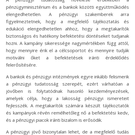
pénzügyminisztérium és a bankok közötti együttműködés
elengedhetetlen. A pénzügyi szakemberek arra
figyelmeztetnek, hogy a megfelelő tájékoztatás és
edukáció elengedhetetlen ahhoz, hogy a megtakarítók
biztonságos és hatékony befektetési döntéseket tudjanak
hozni. A kampány sikeressége nagymértékben függ attól,
hogy mennyire érik el a célcsoportot és mennyire tudják
motiválni őket a befektetések iránti érdeklődés
felerősítésére.
A bankok és pénzügyi intézmények egyre inkább felismerik
a pénzügyi tudatosság szerepét, ezért várhatóan a
jövőben is folytatódnak hasonló kezdeményezések,
amelyek célja, hogy a lakosság pénzügyi ismereteit
fejlesszék. A megtakarítók számára készült tájékoztatók
és kampányok révén remélhetőleg nő a befektetési kedv,
és a pénzügyi piacok iránti bizalom is erősödik.
A pénzügyi jövő bizonytalan lehet, de a megfelelő tudás