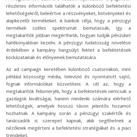
részletes információk találhatók a különböző befektetési
lehetőségekről, beleértve a részvényeket, kötvényeket és
alapkezelői termékeket. A bankok célja, hogy a pénzügyi
termékek széles spektrumát bemutassák, így a
megtakarítók jobban megérthetik, hogyan tudják pénzüket
hatékonyabban kezelni. A pénzügyi tudatosság növelése
érdekében a kampány hangsúlyt fektet a befektetések
kockázatainak és előnyeinek bemutatására.
Az ad campaign keretében különböző csatornákon, mint
például közösségi média, televízió és nyomtatott sajtó,
fognak információkat közvetíteni. A cél az, hogy a
megtakarítók felismerjék, hogy a befektetések nemcsak a
gazdagok kiváltságai, hanem mindenki számára elérhető
lehetőségek, amelyek hosszú távon jelentős hozamot
hozhatnak. A kampány során a pénzügyi szakértők és
tanácsadók is szerepet kapnak, akik segíthetnek a
nézőknek megérteni a befektetési stratégiákat és a piaci
trendeket.