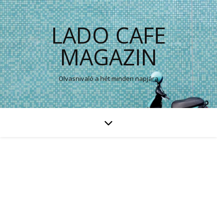
LADO CAFE
MAGAZIN
Olvasnivaló a hét minden napjára