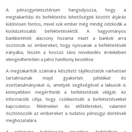
A pénzügyminisztérium hangsúlyozza, hogy a
megtakarítási és befektetési lehetőségek közötti átjárás
különösen fontos, mivel sok ember még mindig ódzkodik a
kockázatosabb befektetésektől. A hagyományos
bankbetétek alacsony hozama miatt a bankok arra
ösztönzik az embereket, hogy nyissanak a befektetések
irányába, hiszen a hosszú távú növekedés érdekében
elengedhetetlen a pénz hatékony kezelése.
A megtakarítók számára készített tájékoztatók várhatóan
tartalmaznak majd gyakorlati példákat és
esettanulmányokat is, amelyek segítségével a laikusok is
könnyebben megérthetik a befektetések világát. Az
információk célja, hogy csökkentsék a befektetésekkel
kapcsolatos félelmeket és előítéleteket, valamint
ösztönözzék az embereket a tudatos pénzügyi döntések
meghozatalára.
A pénzügyi tudatosság növelése érdekében a