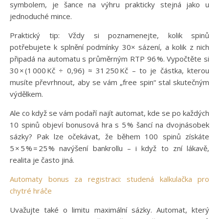
symbolem, je šance na výhru prakticky stejná jako u
jednoduché mince.
Praktický tip: Vždy si poznamenejte, kolik spinů
potřebujete k splnění podmínky 30× sázení, a kolik z nich
připadá na automatu s průměrným RTP 96 %. Vypočtěte si
30 × (1 000 Kč ÷ 0,96) ≈ 31 250 Kč – to je částka, kterou
musíte převrhnout, aby se vám „free spin“ stal skutečným
výdělkem.
Ale co když se vám podaří najít automat, kde se po každých
10 spinů objeví bonusová hra s 5 % šancí na dvojnásobek
sázky? Pak lze očekávat, že během 100 spinů získáte
5 × 5 % = 25 % navýšení bankrollu – i když to zní lákavě,
realita je často jiná.
Automaty bonus za registraci: studená kalkulačka pro
chytré hráče
Uvažujte také o limitu maximální sázky. Automat, který