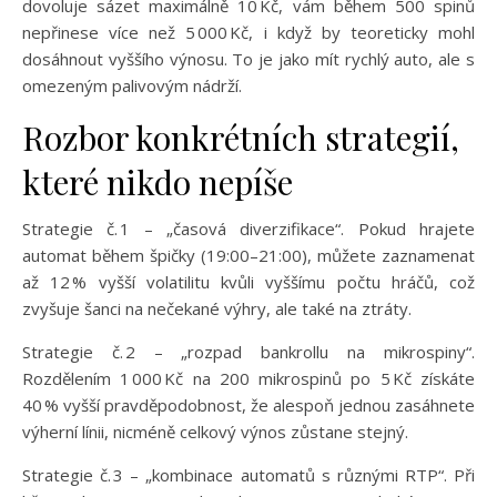
dovoluje sázet maximálně 10 Kč, vám během 500 spinů
nepřinese více než 5 000 Kč, i když by teoreticky mohl
dosáhnout vyššího výnosu. To je jako mít rychlý auto, ale s
omezeným palivovým nádrží.
Rozbor konkrétních strategií,
které nikdo nepíše
Strategie č. 1 – „časová diverzifikace“. Pokud hrajete
automat během špičky (19:00–21:00), můžete zaznamenat
až 12 % vyšší volatilitu kvůli vyššímu počtu hráčů, což
zvyšuje šanci na nečekané výhry, ale také na ztráty.
Strategie č. 2 – „rozpad bankrollu na mikrospiny“.
Rozdělením 1 000 Kč na 200 mikrospinů po 5 Kč získáte
40 % vyšší pravděpodobnost, že alespoň jednou zasáhnete
výherní línii, nicméně celkový výnos zůstane stejný.
Strategie č. 3 – „kombinace automatů s různými RTP“. Při