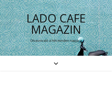
LADO CAFE
MAGAZIN
Olvasnivaló a hét minden napjára