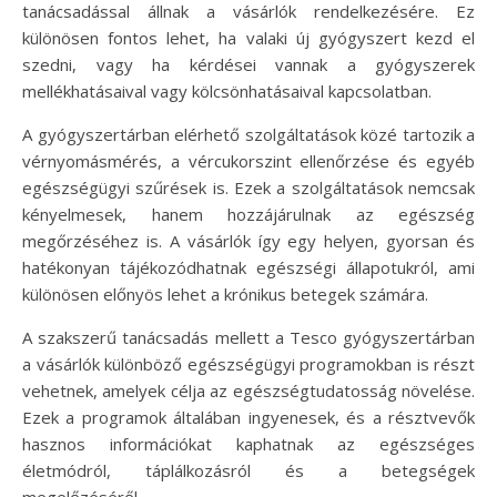
tanácsadással állnak a vásárlók rendelkezésére. Ez
különösen fontos lehet, ha valaki új gyógyszert kezd el
szedni, vagy ha kérdései vannak a gyógyszerek
mellékhatásaival vagy kölcsönhatásaival kapcsolatban.
A gyógyszertárban elérhető szolgáltatások közé tartozik a
vérnyomásmérés, a vércukorszint ellenőrzése és egyéb
egészségügyi szűrések is. Ezek a szolgáltatások nemcsak
kényelmesek, hanem hozzájárulnak az egészség
megőrzéséhez is. A vásárlók így egy helyen, gyorsan és
hatékonyan tájékozódhatnak egészségi állapotukról, ami
különösen előnyös lehet a krónikus betegek számára.
A szakszerű tanácsadás mellett a Tesco gyógyszertárban
a vásárlók különböző egészségügyi programokban is részt
vehetnek, amelyek célja az egészségtudatosság növelése.
Ezek a programok általában ingyenesek, és a résztvevők
hasznos információkat kaphatnak az egészséges
életmódról, táplálkozásról és a betegségek
megelőzéséről.