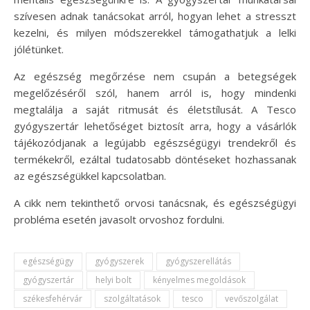
szívesen adnak tanácsokat arról, hogyan lehet a stresszt
kezelni, és milyen módszerekkel támogathatjuk a lelki
jólétünket.
Az egészség megőrzése nem csupán a betegségek
megelőzéséről szól, hanem arról is, hogy mindenki
megtalálja a saját ritmusát és életstílusát. A Tesco
gyógyszertár lehetőséget biztosít arra, hogy a vásárlók
tájékozódjanak a legújabb egészségügyi trendekről és
termékekről, ezáltal tudatosabb döntéseket hozhassanak
az egészségükkel kapcsolatban.
A cikk nem tekinthető orvosi tanácsnak, és egészségügyi
probléma esetén javasolt orvoshoz fordulni.
egészségügy
gyógyszerek
gyógyszerellátás
gyógyszertár
helyi bolt
kényelmes megoldások
székesfehérvár
szolgáltatások
tesco
vevőszolgálat