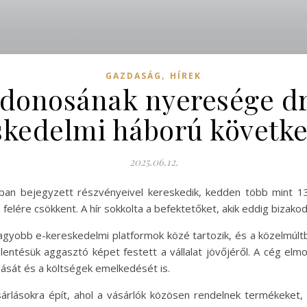
,
GAZDASÁG
HÍREK
ajdonosának nyeresége d
skedelmi háború követk
2025.06.12.
ban bejegyzett részvényeivel kereskedik, kedden több mint 13
 felére csökkent. A hír sokkolta a befektetőket, akik eddig bizako
nagyobb e-kereskedelmi platformok közé tartozik, és a közelmúlt
elentésük aggasztó képet festett a vállalat jövőjéről. A cég el
dását és a költségek emelkedését is.
rlásokra épít, ahol a vásárlók közösen rendelnek termékeket