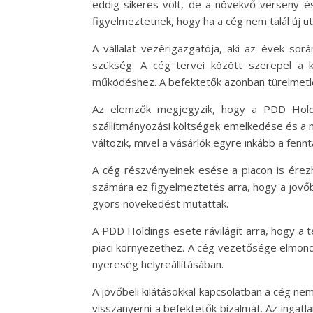
eddig sikeres volt, de a növekvő verseny és
figyelmeztetnek, hogy ha a cég nem talál új u
A vállalat vezérigazgatója, aki az évek sor
szükség. A cég tervei között szerepel a 
működéshez. A befektetők azonban türelmetle
Az elemzők megjegyzik, hogy a PDD Holdi
szállítmányozási költségek emelkedése és a m
változik, mivel a vásárlók egyre inkább a fenn
A cég részvényeinek esése a piacon is érezh
számára ez figyelmeztetés arra, hogy a jövőb
gyors növekedést mutattak.
A PDD Holdings esete rávilágít arra, hogy a 
piaci környezethez. A cég vezetősége elmondt
nyereség helyreállításában.
A jövőbeli kilátásokkal kapcsolatban a cég 
visszanyerni a befektetők bizalmát. Az ingatl