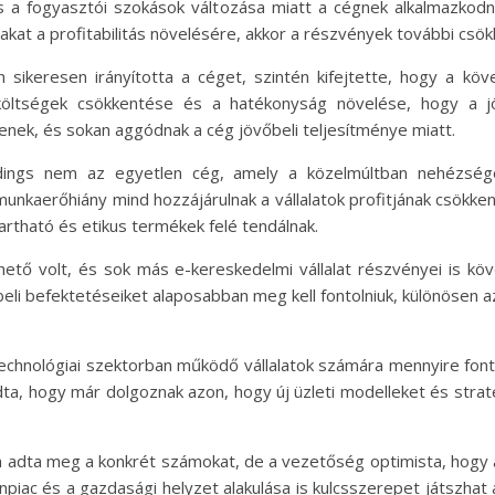
 a fogyasztói szokások változása miatt a cégnek alkalmazkodni
takat a profitabilitás növelésére, akkor a részvények további csö
án sikeresen irányította a céget, szintén kifejtette, hogy a kö
költségek csökkentése és a hatékonyság növelése, hogy a j
nek, és sokan aggódnak a cég jövőbeli teljesítménye miatt.
ngs nem az egyetlen cég, amely a közelmúltban nehézségekk
unkaerőhiány mind hozzájárulnak a vállalatok profitjának csökken
tartható és etikus termékek felé tendálnak.
ető volt, és sok más e-kereskedelmi vállalat részvényei is kö
eli befektetéseiket alaposabban meg kell fontolniuk, különösen 
technológiai szektorban működő vállalatok számára mennyire fon
a, hogy már dolgoznak azon, hogy új üzleti modelleket és strat
nem adta meg a konkrét számokat, de a vezetőség optimista, ho
anpiac és a gazdasági helyzet alakulása is kulcsszerepet játszhat