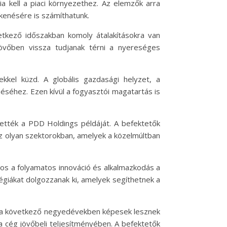
a kell a piaci környezethez. Az elemzők arra
kkenésére is számíthatunk.
vetkező időszakban komoly átalakításokra van
övőben vissza tudjanak térni a nyereséges
el küzd. A globális gazdasági helyzet, a
éséhez. Ezen kívül a fogyasztói magatartás is
vették a PDD Holdings példáját. A befektetők
az olyan szektorokban, amelyek a közelmúltban
tos a folyamatos innováció és alkalmazkodás a
égiákat dolgozzanak ki, amelyek segíthetnek a
gy a következő negyedévekben képesek lesznek
 a cég jövőbeli teljesítményében. A befektetők