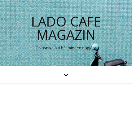
LADO CAFE
MAGAZIN
Olvasnivaló a hét minden napjára