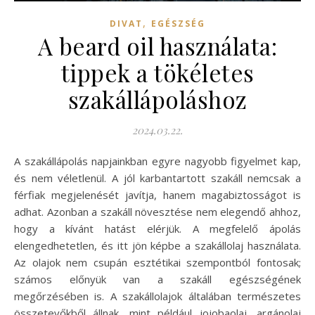
,
DIVAT
EGÉSZSÉG
A beard oil használata:
tippek a tökéletes
szakállápoláshoz
2024.03.22.
A szakállápolás napjainkban egyre nagyobb figyelmet kap,
és nem véletlenül. A jól karbantartott szakáll nemcsak a
férfiak megjelenését javítja, hanem magabiztosságot is
adhat. Azonban a szakáll növesztése nem elegendő ahhoz,
hogy a kívánt hatást elérjük. A megfelelő ápolás
elengedhetetlen, és itt jön képbe a szakállolaj használata.
Az olajok nem csupán esztétikai szempontból fontosak;
számos előnyük van a szakáll egészségének
megőrzésében is. A szakállolajok általában természetes
összetevőkből állnak, mint például jojobaolaj, argánolaj