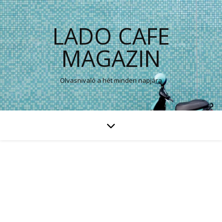
LADO CAFE
MAGAZIN
Olvasnivaló a hét minden napjára