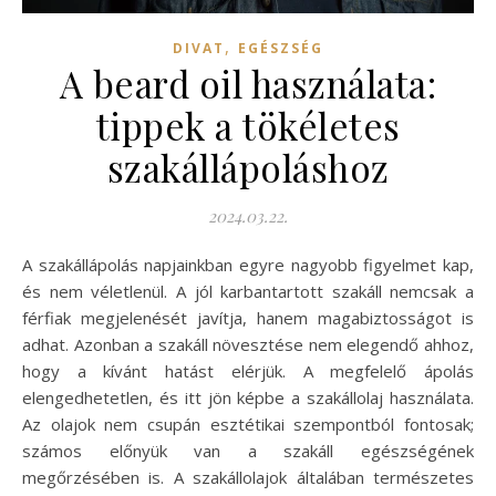
,
DIVAT
EGÉSZSÉG
A beard oil használata:
tippek a tökéletes
szakállápoláshoz
2024.03.22.
A szakállápolás napjainkban egyre nagyobb figyelmet kap,
és nem véletlenül. A jól karbantartott szakáll nemcsak a
férfiak megjelenését javítja, hanem magabiztosságot is
adhat. Azonban a szakáll növesztése nem elegendő ahhoz,
hogy a kívánt hatást elérjük. A megfelelő ápolás
elengedhetetlen, és itt jön képbe a szakállolaj használata.
Az olajok nem csupán esztétikai szempontból fontosak;
számos előnyük van a szakáll egészségének
megőrzésében is. A szakállolajok általában természetes