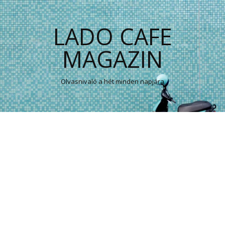
LADO CAFE
MAGAZIN
Olvasnivaló a hét minden napjára