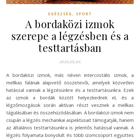
,
EGÉSZSÉG
SPORT
A bordaközi izmok
szerepe a légzésben és a
testtartásban
2025.05.10.
A bordaközi izmok, más néven intercostális izmok, a
mellkas falának alapvető összetevői, amelyek közvetlen
hatással vannak a légzésünkre és a testtartásunkra. Ezek
az izmok a bordák között helyezkednek el, és a
légzőmozgások során aktívan részt vesznek a mellkas
tágulásában és összehúzódásában. A bordaközi izmok nem
csupán a légzés mechanikai aspektusait támogatják, hanem
az általános testtartásunkra is jelentős hatással vannak. A
légzés folyamata bonyolult és több izomcsoport együttes