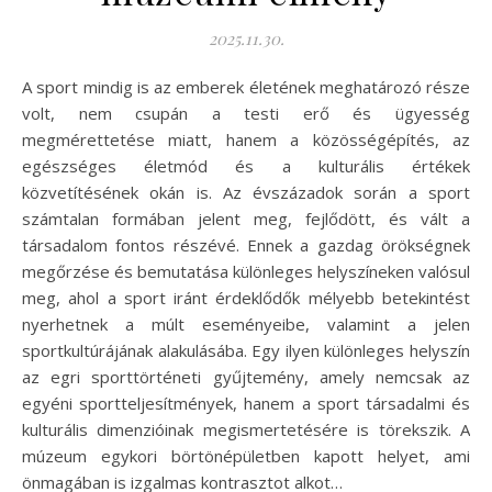
2025.11.30.
A sport mindig is az emberek életének meghatározó része
volt, nem csupán a testi erő és ügyesség
megmérettetése miatt, hanem a közösségépítés, az
egészséges életmód és a kulturális értékek
közvetítésének okán is. Az évszázadok során a sport
számtalan formában jelent meg, fejlődött, és vált a
társadalom fontos részévé. Ennek a gazdag örökségnek
megőrzése és bemutatása különleges helyszíneken valósul
meg, ahol a sport iránt érdeklődők mélyebb betekintést
nyerhetnek a múlt eseményeibe, valamint a jelen
sportkultúrájának alakulásába. Egy ilyen különleges helyszín
az egri sporttörténeti gyűjtemény, amely nemcsak az
egyéni sportteljesítmények, hanem a sport társadalmi és
kulturális dimenzióinak megismertetésére is törekszik. A
múzeum egykori börtönépületben kapott helyet, ami
önmagában is izgalmas kontrasztot alkot…