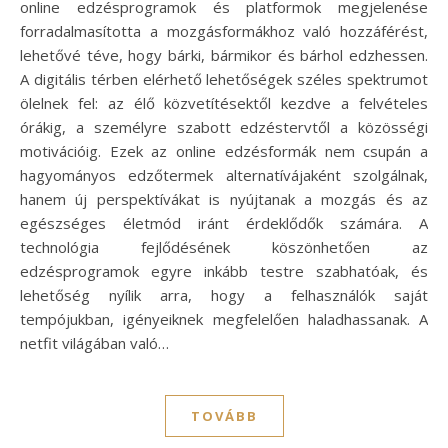
online edzésprogramok és platformok megjelenése
forradalmasította a mozgásformákhoz való hozzáférést,
lehetővé téve, hogy bárki, bármikor és bárhol edzhessen.
A digitális térben elérhető lehetőségek széles spektrumot
ölelnek fel: az élő közvetítésektől kezdve a felvételes
órákig, a személyre szabott edzéstervtől a közösségi
motivációig. Ezek az online edzésformák nem csupán a
hagyományos edzőtermek alternatívájaként szolgálnak,
hanem új perspektívákat is nyújtanak a mozgás és az
egészséges életmód iránt érdeklődők számára. A
technológia fejlődésének köszönhetően az
edzésprogramok egyre inkább testre szabhatóak, és
lehetőség nyílik arra, hogy a felhasználók saját
tempójukban, igényeiknek megfelelően haladhassanak. A
netfit világában való…
TOVÁBB