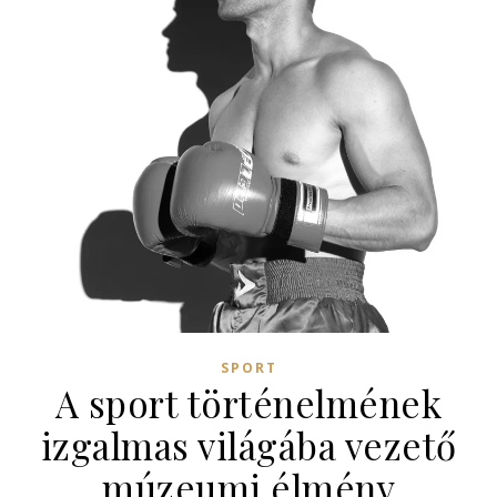
SPORT
A sport történelmének
izgalmas világába vezető
múzeumi élmény