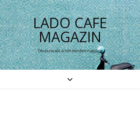
LADO CAFE
MAGAZIN
Olvasnivaló a hét minden napjára