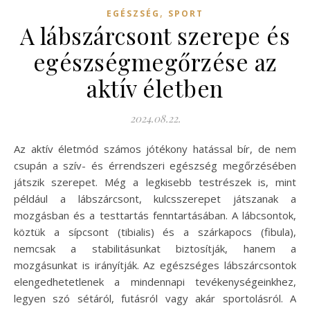
,
EGÉSZSÉG
SPORT
A lábszárcsont szerepe és
egészségmegőrzése az
aktív életben
2024.08.22.
Az aktív életmód számos jótékony hatással bír, de nem
csupán a szív- és érrendszeri egészség megőrzésében
játszik szerepet. Még a legkisebb testrészek is, mint
például a lábszárcsont, kulcsszerepet játszanak a
mozgásban és a testtartás fenntartásában. A lábcsontok,
köztük a sípcsont (tibialis) és a szárkapocs (fibula),
nemcsak a stabilitásunkat biztosítják, hanem a
mozgásunkat is irányítják. Az egészséges lábszárcsontok
elengedhetetlenek a mindennapi tevékenységeinkhez,
legyen szó sétáról, futásról vagy akár sportolásról. A