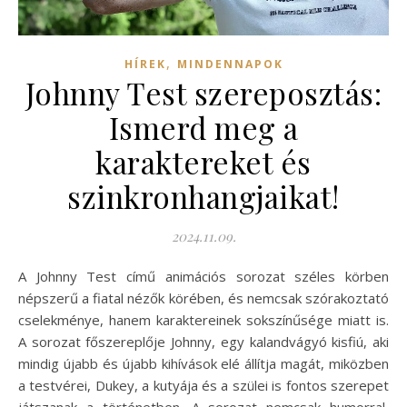
,
HÍREK
MINDENNAPOK
Johnny Test szereposztás:
Ismerd meg a
karaktereket és
szinkronhangjaikat!
2024.11.09.
A Johnny Test című animációs sorozat széles körben
népszerű a fiatal nézők körében, és nemcsak szórakoztató
cselekménye, hanem karaktereinek sokszínűsége miatt is.
A sorozat főszereplője Johnny, egy kalandvágyó kisfiú, aki
mindig újabb és újabb kihívások elé állítja magát, miközben
a testvérei, Dukey, a kutyája és a szülei is fontos szerepet