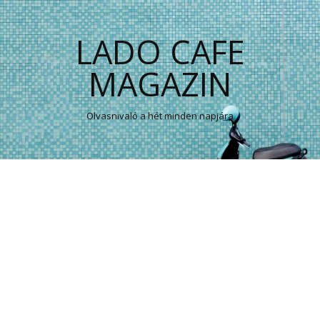
LADO CAFE
MAGAZIN
Olvasnivaló a hét minden napjára