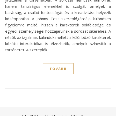
játszanak a történetben. A sorozat nemcsak humorral,
hanem tanulságos elemekkel is szolgál, amelyek a
barátság, a család fontosságát és a kreativitást helyezik
középpontba. A Johnny Test szereplőgárdája különösen
figyelemre méltó, hiszen a karakterek sokfélesége és
egyedi személyiségei hozzájárulnak a sorozat sikeréhez. A
nézők az izgalmas kalandok mellett a különböző karakterek
közötti interakciókat is élvezhetik, amelyek színesítik a
történetet. A szereplők…
TOVÁBB