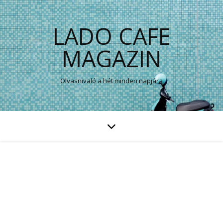
LADO CAFE
MAGAZIN
Olvasnivaló a hét minden napjára