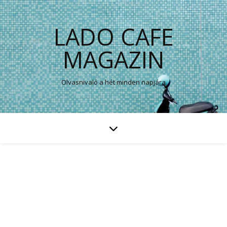
LADO CAFE
MAGAZIN
Olvasnivaló a hét minden napjára