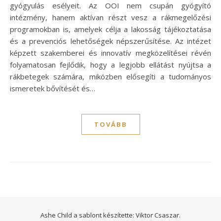
gyógyulás esélyeit. Az OOI nem csupán gyógyító
intézmény, hanem aktívan részt vesz a rákmegelőzési
programokban is, amelyek célja a lakosság tájékoztatása
és a prevenciós lehetőségek népszerűsítése. Az intézet
képzett szakemberei és innovatív megközelítései révén
folyamatosan fejlődik, hogy a legjobb ellátást nyújtsa a
rákbetegek számára, miközben elősegíti a tudományos
ismeretek bővítését és…
TOVÁBB
Ashe Child a sablont készítette:
Viktor Csaszar.