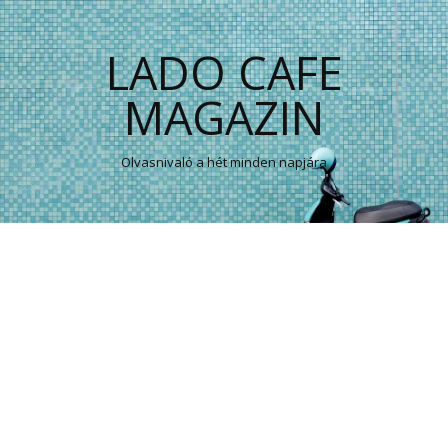
LADO CAFE
MAGAZIN
Olvasnivaló a hét minden napjára