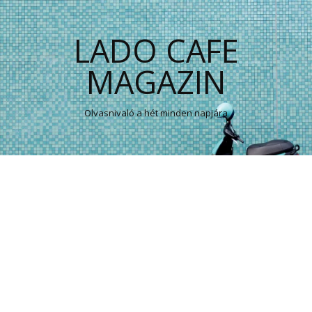
LADO CAFE
MAGAZIN
Olvasnivaló a hét minden napjára