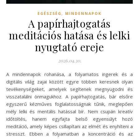
,
EGÉSZSÉG
MINDENNAPOK
A papírhajtogatás
meditációs hatása és lelki
nyugtató ereje
2026.04.30.
A mindennapok rohanása, a folyamatos ingerek és a
digitális világ zajai között egyre többen keresnek olyan
tevékenységeket, amelyek segítenek megnyugodni és
visszatalálni önmagukhoz. A papírhajtogatás, bár elsőre
egyszerű kézműves foglalatosságnak tűnik, meglepően
mély lelki és mentális hatással bír. Nem csupán kreatív
időtöltés, hanem egyfajta belső egyensúlyt hozó
meditáció, amely képes csillapítani az elmét és enyhíteni a
stresszt. Ebben a folyamatban a koncentráció és az