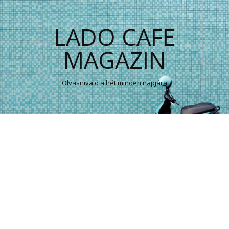
LADO CAFE
MAGAZIN
Olvasnivaló a hét minden napjára