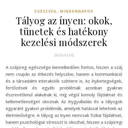
,
EGÉSZSÉG
MINDENNAPOK
Tályog az ínyen: okok,
tünetek és hatékony
kezelési módszerek
2025.03.05.
A szájüreg egészsége kiemelkedően fontos, hiszen a száj
nem csupán az étkezés helyszíne, hanem a kommunikáció
és a társadalmi interakciók színtere is. Az ínybetegségek,
fertőzések és egyéb problémák azonban gyakran
észrevétlenül alakulnak ki, míg végül komoly fájdalmat és
kellemetlenséget okoznak. Az ínygyulladás és a tályogok
egyaránt gyakori problémák, amelyek hatással lehetnek az
életminőségre. A tályog az ínyen nemcsak fizikai fájdalmat,
hanem pszichológiai stresszt is okozhat, hiszen a szájüregi