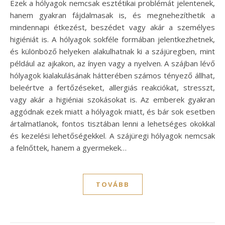
Ezek a hólyagok nemcsak esztétikai problémát jelentenek,
hanem gyakran fájdalmasak is, és megnehezíthetik a
mindennapi étkezést, beszédet vagy akár a személyes
higiéniát is. A hólyagok sokféle formában jelentkezhetnek,
és különböző helyeken alakulhatnak ki a szájüregben, mint
például az ajkakon, az ínyen vagy a nyelven. A szájban lévő
hólyagok kialakulásának hátterében számos tényező állhat,
beleértve a fertőzéseket, allergiás reakciókat, stresszt,
vagy akár a higiéniai szokásokat is. Az emberek gyakran
aggódnak ezek miatt a hólyagok miatt, és bár sok esetben
ártalmatlanok, fontos tisztában lenni a lehetséges okokkal
és kezelési lehetőségekkel. A szájüregi hólyagok nemcsak
a felnőttek, hanem a gyermekek…
TOVÁBB