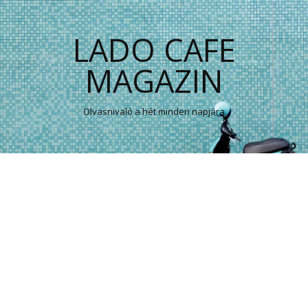
LADO CAFE
MAGAZIN
Olvasnivaló a hét minden napjára