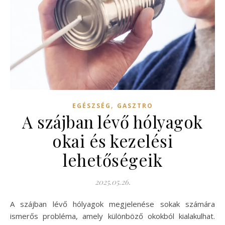
,
EGÉSZSÉG
GASZTRO
A szájban lévő hólyagok
okai és kezelési
lehetőségeik
2025.05.26.
A szájban lévő hólyagok megjelenése sokak számára
ismerős probléma, amely különböző okokból kialakulhat.