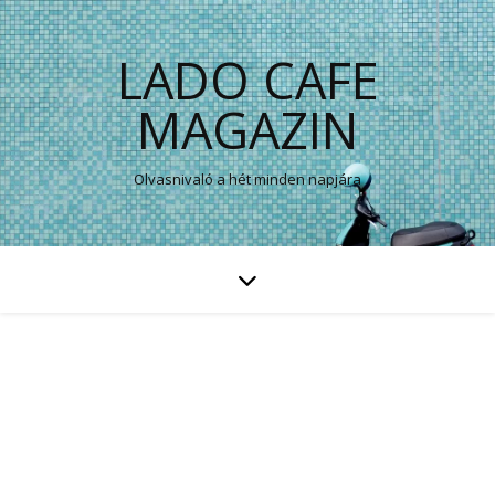
LADO CAFE
MAGAZIN
Olvasnivaló a hét minden napjára