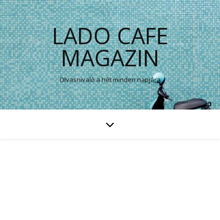
LADO CAFE
MAGAZIN
Olvasnivaló a hét minden napjára