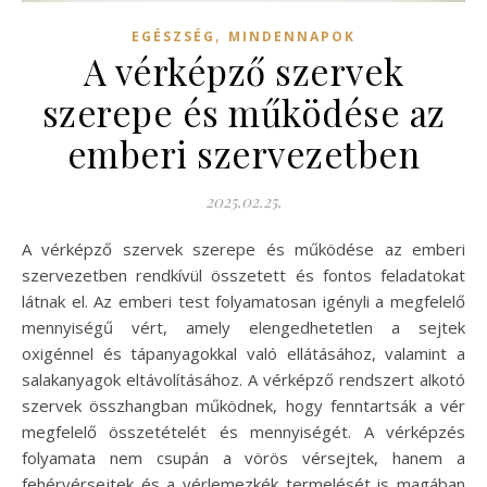
,
EGÉSZSÉG
MINDENNAPOK
A vérképző szervek
szerepe és működése az
emberi szervezetben
2025.02.25.
A vérképző szervek szerepe és működése az emberi
szervezetben rendkívül összetett és fontos feladatokat
látnak el. Az emberi test folyamatosan igényli a megfelelő
mennyiségű vért, amely elengedhetetlen a sejtek
oxigénnel és tápanyagokkal való ellátásához, valamint a
salakanyagok eltávolításához. A vérképző rendszert alkotó
szervek összhangban működnek, hogy fenntartsák a vér
megfelelő összetételét és mennyiségét. A vérképzés
folyamata nem csupán a vörös vérsejtek, hanem a
fehérvérsejtek és a vérlemezkék termelését is magában