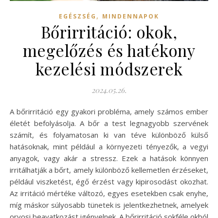
,
EGÉSZSÉG
MINDENNAPOK
Bőrirritáció: okok,
megelőzés és hatékony
kezelési módszerek
2024.05.26.
A bőrirritáció egy gyakori probléma, amely számos ember
életét befolyásolja. A bőr a test legnagyobb szervének
számít, és folyamatosan ki van téve különböző külső
hatásoknak, mint például a környezeti tényezők, a vegyi
anyagok, vagy akár a stressz. Ezek a hatások könnyen
irritálhatják a bőrt, amely különböző kellemetlen érzéseket,
például viszketést, égő érzést vagy kipirosodást okozhat.
Az irritáció mértéke változó, egyes esetekben csak enyhe,
míg máskor súlyosabb tünetek is jelentkezhetnek, amelyek
orvosi beavatkozást igényelnek. A bőrirritáció sokféle okból