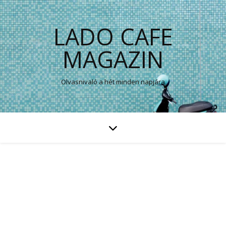
LADO CAFE
MAGAZIN
Olvasnivaló a hét minden napjára