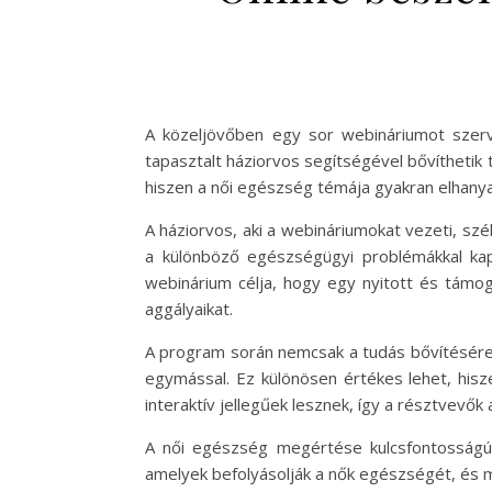
A közeljövőben egy sor webináriumot szerv
tapasztalt háziorvos segítségével bővíthetik
hiszen a női egészség témája gyakran elhanya
A háziorvos, aki a webináriumokat vezeti, szé
a különböző egészségügyi problémákkal ka
webinárium célja, hogy egy nyitott és támo
aggályaikat.
A program során nemcsak a tudás bővítésére 
egymással. Ez különösen értékes lehet, his
interaktív jellegűek lesznek, így a résztvevő
A női egészség megértése kulcsfontosságú 
amelyek befolyásolják a nők egészségét, és 