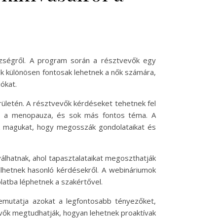
szségről. A program során a résztvevők egy
ok különösen fontosak lehetnek a nők számára,
ókat.
erületén. A résztvevők kérdéseket tehetnek fel
g, a menopauza, és sok más fontos téma. A
ik magukat, hogy megosszák gondolataikat és
lhatnak, ahol tapasztalataikat megoszthatják
lhetnek hasonló kérdésekről. A webináriumok
olatba léphetnek a szakértővel.
emutatja azokat a legfontosabb tényezőket,
vők megtudhatják, hogyan lehetnek proaktívak