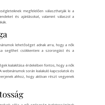
ségleteiknek megfelelően választhatják ki a
deket és ajánlásokat, valamint válaszol a
ikák.
ga
náriumok lehetőséget adnak arra, hogy a nők
ása segíthet csökkenteni a szorongást és a
gek kialakítása érdekében fontos, hogy a nők
 webináriumok során kialakuló kapcsolatok és
yerjenek ahhoz, hogy aktívan részt vegyenek
atosság
elyek célja a női egészség tudatosságának