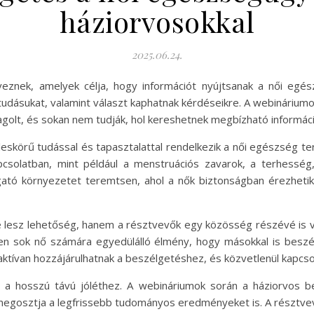
háziorvosokkal
2025.06.24.
eznek, amelyek célja, hogy információt nyújtsanak a női egé
 tudásukat, valamint választ kaphatnak kérdéseikre. A webinárium
golt, és sokan nem tudják, hol kereshetnek megbízható informáci
leskörű tudással és tapasztalattal rendelkezik a női egészség t
pcsolatban, mint például a menstruációs zavarok, a terhessé
gató környezetet teremtsen, ahol a nők biztonságban érezhet
lesz lehetőség, hanem a résztvevők egy közösség részévé is vá
zen sok nő számára egyedülálló élmény, hogy másokkal is beszé
k aktívan hozzájárulhatnak a beszélgetéshez, és közvetlenül kapcs
a hosszú távú jóléthez. A webináriumok során a háziorvos b
megosztja a legfrissebb tudományos eredményeket is. A résztve