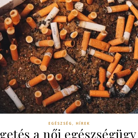
,
EGÉSZSÉG
HÍREK
getés a női egészségügy 