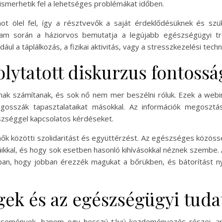
smerhetik fel a lehetséges problémákat időben.
t ölel fel, így a résztvevők a saját érdeklődésüknek és szük
am során a háziorvos bemutatja a legújabb egészségügyi tren
l a táplálkozás, a fizikai aktivitás, vagy a stresszkezelési techn
olytatott diskurzus fontossá
ak számítanak, és sok nő nem mer beszélni róluk. Ezek a webi
egosszák tapasztalataikat másokkal. Az információk megoszt
észséggel kapcsolatos kérdéseket.
ők közötti szolidaritást és együttérzést. Az egészséges közössé
kkal, és hogy sok esetben hasonló kihívásokkal néznek szembe. A
an, hogy jobban érezzék magukat a bőrükben, és bátorítást n
gek és az egészségügyi tud
semények, hanem egy hosszú távú kezdeményezés részei, am