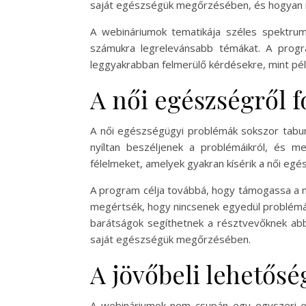
saját egészségük megőrzésében, és hogyan i
A webináriumok tematikája széles spektrumo
számukra legrelevánsabb témákat. A progr
leggyakrabban felmerülő kérdésekre, mint példáu
A női egészségről f
A női egészségügyi problémák sokszor tabun
nyíltan beszéljenek a problémáikról, és m
félelmeket, amelyek gyakran kísérik a női eg
A program célja továbbá, hogy támogassa a n
megértsék, hogy nincsenek egyedül problémái
barátságok segíthetnek a résztvevőknek abb
saját egészségük megőrzésében.
A jövőbeli lehetősé
A webináriumok nem csupán egy egyszeri e