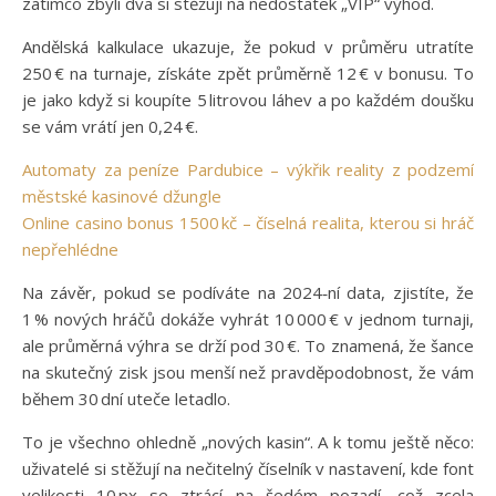
zatímco zbylí dva si stěžují na nedostatek „VIP“ výhod.
Andělská kalkulace ukazuje, že pokud v průměru utratíte
250 € na turnaje, získáte zpět průměrně 12 € v bonusu. To
je jako když si koupíte 5 litrovou láhev a po každém doušku
se vám vrátí jen 0,24 €.
Automaty za peníze Pardubice – výkřik reality z podzemí
městské kasinové džungle
Online casino bonus 1500 kč – číselná realita, kterou si hráč
nepřehlédne
Na závěr, pokud se podíváte na 2024‑ní data, zjistíte, že
1 % nových hráčů dokáže vyhrát 10 000 € v jednom turnaji,
ale průměrná výhra se drží pod 30 €. To znamená, že šance
na skutečný zisk jsou menší než pravděpodobnost, že vám
během 30 dní uteče letadlo.
To je všechno ohledně „nových kasin“. A k tomu ještě něco:
uživatelé si stěžují na nečitelný číselník v nastavení, kde font
velikosti 10 px se ztrácí na šedém pozadí, což zcela