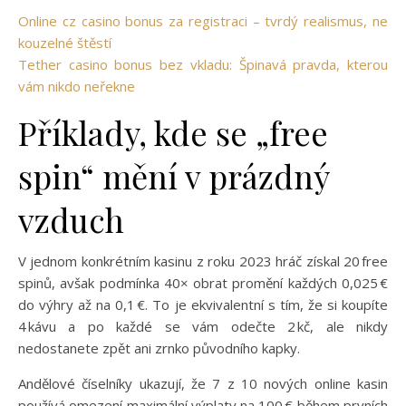
Online cz casino bonus za registraci – tvrdý realismus, ne
kouzelné štěstí
Tether casino bonus bez vkladu: Špinavá pravda, kterou
vám nikdo neřekne
Příklady, kde se „free
spin“ mění v prázdný
vzduch
V jednom konkrétním kasinu z roku 2023 hráč získal 20 free
spinů, avšak podmínka 40× obrat promění každých 0,025 €
do výhry až na 0,1 €. To je ekvivalentní s tím, že si koupíte
4 kávu a po každé se vám odečte 2 kč, ale nikdy
nedostanete zpět ani zrnko původního kapky.
Andělové číselníky ukazují, že 7 z 10 nových online kasin
používá omezení maximální výplaty na 100 € během prvních