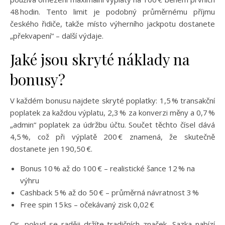
48 hodin. Tento limit je podobný průměrnému příjmu
českého řidiče, takže místo výherního jackpotu dostanete
„překvapení“ – další výdaje.
Jaké jsou skryté náklady na
bonusy?
V každém bonusu najdete skryté poplatky: 1,5 % transakční
poplatek za každou výplatu, 2,3 % za konverzi měny a 0,7 %
„admin“ poplatek za údržbu účtu. Součet těchto čísel dává
4,5 %, což při výplatě 200 € znamená, že skutečně
dostanete jen 190,50 €.
Bonus 10 % až do 100 € – realistické šance 12 % na
výhru
Cashback 5 % až do 50 € – průměrná návratnost 3 %
Free spin 15 ks – očekávaný zisk 0,02 €
Or, pokud se raději držíte tradičních značek, Sazka nabízí