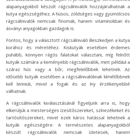
alapanyagokból készült rágcsálnivalók hozzájárulhatnak a
kutya egészségéhez. A húsos, zöldséges vagy gyümölcsös
rágcsálnivalók nemcsak finomak, hanem vitaminokban és
ásványi anyagokban gazdagok is.
Fontos, hogy a választott rágcsálnivaló illeszkedjen a kutya
korához és méretéhez. Kiskutyák esetében érdemes
puhább, könnyen rágós falatokat választani, míg felnőtt
kutyák számára a keményebb rágcsálnivalók, mint például a
száraz hús vagy a bőr, megfelelőbbek lehetnek. Az
idősebb kutyák esetében a rágcsálnivalóknak kímélőbbnek
kell lenniük, mivel a fogak és az íny érzékenyebbé
válhatnak.
A rágcsálnivalók kiválasztásánál figyeljünk arra is, hogy
elkerüljük a mesterséges ízesítőszereket, színezékeket és
tartósítószereket, mivel ezek káros hatással lehetnek a
kutyák egészségére. A természetes alapanyagokból
készült rágcsálnivalók nemcsak ízletesek, hanem