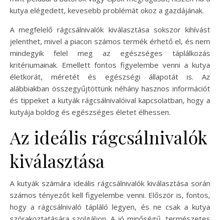
kutya elégedett, kevesebb problémát okoz a gazdájának.
A megfelelő rágcsálnivalók kiválasztása sokszor kihívást
jelenthet, mivel a piacon számos termék érhető el, és nem
mindegyik felel meg az egészséges táplálkozás
kritériumainak. Emellett fontos figyelembe venni a kutya
életkorát, méretét és egészségi állapotát is. Az
alábbiakban összegyűjtöttünk néhány hasznos információt
és tippeket a kutyák rágcsálnivalóival kapcsolatban, hogy a
kutyája boldog és egészséges életet élhessen.
Az ideális rágcsálnivalók
kiválasztása
A kutyák számára ideális rágcsálnivalók kiválasztása során
számos tényezőt kell figyelembe venni. Először is, fontos,
hogy a rágcsálnivaló tápláló legyen, és ne csak a kutya
szórakoztatására szolgáljon. A jó minőségű, természetes