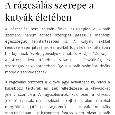
A rágcsálás szerepe a
kutyák életében
A rágcsálás nem csupán fizikai szükséglet a kutyák
számára, hanem fontos szerepet játszik a mentális
egészségük fenntartásában is. A kutyák, akikkel
rendszeresen játszanak és akikkel foglalkoznak, általában
boldogabbak és kiegyensúlyozottabbak. A rágcsálás segít
a stressz levezetésében, valamint a feszültség és
szorongás csökkentésében, így a kutyák számára ideális
módja a szórakozásnak.
A rágcsálás ösztönzi a kutyák agyi aktivitását is, mivel a
különböző textúrák és ízek felfedezése új kihívásokat
jelent számukra. A rágcsálnivalók, különösen a kihívást
jelentő típusok, mint például a rejtett jutalomfalatokkal
megtöltött játékok, segítenek a kutyák mentális
stimulálásában. Ez különösen fontos lehet olyan kutyák