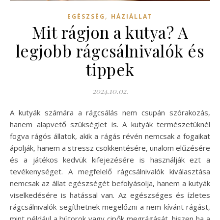
,
EGÉSZSÉG
HÁZIÁLLAT
Mit rágjon a kutya? A
legjobb rágcsálnivalók és
tippek
2024.10.02.
A kutyák számára a rágcsálás nem csupán szórakozás,
hanem alapvető szükséglet is. A kutyák természetüknél
fogva rágós állatok, akik a rágás révén nemcsak a fogaikat
ápolják, hanem a stressz csökkentésére, unalom elűzésére
és a játékos kedvük kifejezésére is használják ezt a
tevékenységet. A megfelelő rágcsálnivalók kiválasztása
nemcsak az állat egészségét befolyásolja, hanem a kutyák
viselkedésére is hatással van. Az egészséges és ízletes
rágcsálnivalók segíthetnek megelőzni a nem kívánt rágást,
mint például a bútorok vagy cipők megrágását, hiszen ha a