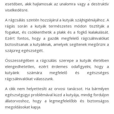
esetében, akik hajlamosak az unalomra vagy a destruktív
viselkedésre.
A rágcsálás szintén hozzájárul a kutyák szájhigiéniájához. A
rágás során a kutyák természetes módon tisztítják a
fogaikat, és csökkenthetik a plakk és a fogkő kialakulását.
Ezért fontos, hogy a gazdik megfelelő rágcsálnivalókat
biztosítsanak a kutyáiknak, amelyek segítenek megőrizni a
szájüreg egészségét.
Összességében a rágcsálás szerepe a kutyák életében
elengedhetetlen, ezért érdemes odafigyelni, hogy a
kutyáink számára megfelelő és egészséges
rágcsálnivalókat válasszunk.
A cikk nem helyettesíti az orvosi tanácsot. Ha bármilyen
egészségügyi problémával küzd a kutyája, mindig forduljon
állatorvoshoz, hogy a legmegfelelőbb és biztonságos
megoldásokat kapja.