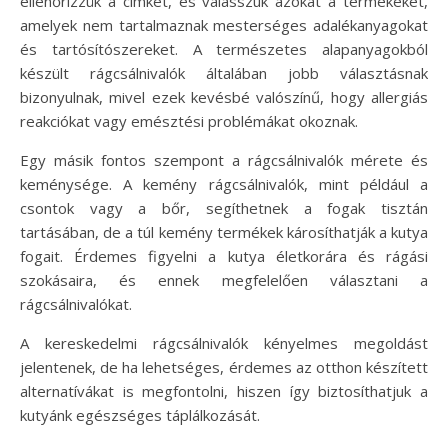
ellenőrizzük a címkét, és válasszuk azokat a termékeket,
amelyek nem tartalmaznak mesterséges adalékanyagokat
és tartósítószereket. A természetes alapanyagokból
készült rágcsálnivalók általában jobb választásnak
bizonyulnak, mivel ezek kevésbé valószínű, hogy allergiás
reakciókat vagy emésztési problémákat okoznak.
Egy másik fontos szempont a rágcsálnivalók mérete és
keménysége. A kemény rágcsálnivalók, mint például a
csontok vagy a bőr, segíthetnek a fogak tisztán
tartásában, de a túl kemény termékek károsíthatják a kutya
fogait. Érdemes figyelni a kutya életkorára és rágási
szokásaira, és ennek megfelelően választani a
rágcsálnivalókat.
A kereskedelmi rágcsálnivalók kényelmes megoldást
jelentenek, de ha lehetséges, érdemes az otthon készített
alternatívákat is megfontolni, hiszen így biztosíthatjuk a
kutyánk egészséges táplálkozását.