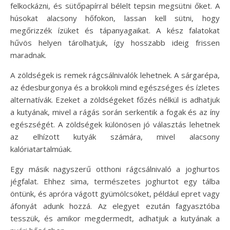
felkockázni, és sütőpapírral bélelt tepsin megsütni őket. A
húsokat alacsony hőfokon, lassan kell sütni, hogy
megőrizzék ízüket és tápanyagaikat. A kész falatokat
hűvös helyen tárolhatjuk, így hosszabb ideig frissen
maradnak.
A zöldségek is remek rágcsálnivalók lehetnek. A sárgarépa,
az édesburgonya és a brokkoli mind egészséges és ízletes
alternatívák. Ezeket a zöldségeket főzés nélkül is adhatjuk
a kutyának, mivel a rágás során serkentik a fogak és az íny
egészségét. A zöldségek különösen jó választás lehetnek
az elhízott kutyák számára, mivel alacsony
kalóriatartalmúak.
Egy másik nagyszerű otthoni rágcsálnivaló a joghurtos
jégfalat. Ehhez sima, természetes joghurtot egy tálba
öntünk, és apróra vágott gyümölcsöket, például epret vagy
áfonyát adunk hozzá. Az elegyet ezután fagyasztóba
tesszük, és amikor megdermedt, adhatjuk a kutyának a