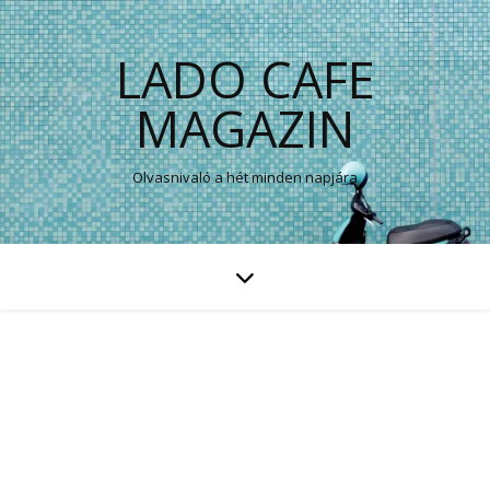
LADO CAFE
MAGAZIN
Olvasnivaló a hét minden napjára