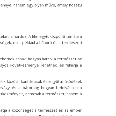
lménnyé, hanem egy olyan művé, amely hosszú
et is hordoz. A film egyik központi témája a
égek, mint például a háború és a természeti
 lehetnek annak, hogyan harcol a természet az
úlyos következményei lehetnek, és felhívja a
plők közötti konfliktusok és együttműködések
omvágy és a bátorság hogyan befolyásolja a
övetkezményeit, nemcsak a természet, hanem a
dtatja a közönséget a természet és az ember