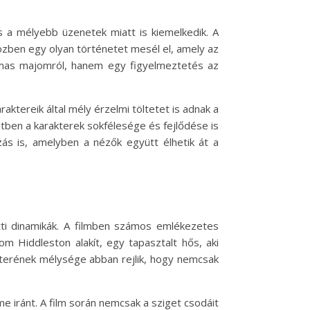
s a mélyebb üzenetek miatt is kiemelkedik. A
özben egy olyan történetet mesél el, amely az
mas majomról, hanem egy figyelmeztetés az
aktereik által mély érzelmi töltetet is adnak a
etben a karakterek sokfélesége és fejlődése is
ás is, amelyben a nézők együtt élhetik át a
tti dinamikák. A filmben számos emlékezetes
om Hiddleston alakít, egy tapasztalt hős, aki
akterének mélysége abban rejlik, hogy nemcsak
me iránt. A film során nemcsak a sziget csodáit