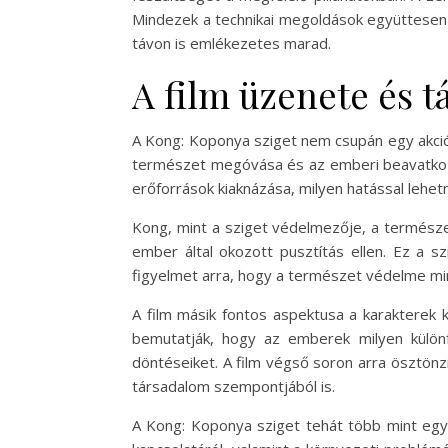
Mindezek a technikai megoldások együttesen
távon is emlékezetes marad.
A film üzenete és 
A Kong: Koponya sziget nem csupán egy akció
természet megóvása és az emberi beavatkozá
erőforrások kiaknázása, milyen hatással lehet
Kong, mint a sziget védelmezője, a természet
ember által okozott pusztítás ellen. Ez a s
figyelmet arra, hogy a természet védelme mi
A film másik fontos aspektusa a karakterek 
bemutatják, hogy az emberek milyen különf
döntéseiket. A film végső soron arra ösztön
társadalom szempontjából is.
A Kong: Koponya sziget tehát több mint egy