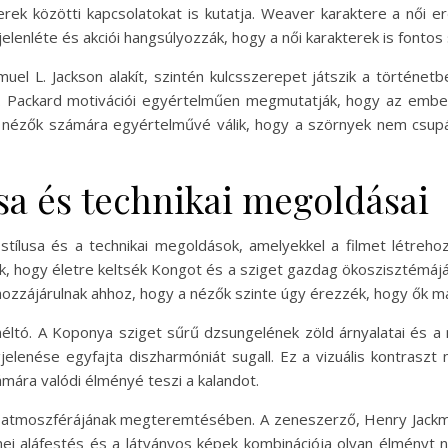
k közötti kapcsolatokat is kutatja. Weaver karaktere a női erőt
 jelenléte és akciói hangsúlyozzák, hogy a női karakterek is fonto
muel L. Jackson alakít, szintén kulcsszerepet játszik a történet
ik. Packard motivációi egyértelműen megmutatják, hogy az embe
 nézők számára egyértelművé válik, hogy a szörnyek nem csup
lusa és technikai megoldásai
stílusa és a technikai megoldások, amelyekkel a filmet létrehoz
ák, hogy életre keltsék Kongot és a sziget gazdag ökoszisztémáját
hozzájárulnak ahhoz, hogy a nézők szinte úgy érezzék, hogy ők ma
méltó. A Koponya sziget sűrű dzsungelének zöld árnyalatai és a
lenése egyfajta diszharmóniát sugall. Ez a vizuális kontraszt 
ámára valódi élményé teszi a kalandot.
lm atmoszférájának megteremtésében. A zeneszerző, Henry Jackm
nei aláfestés és a látványos képek kombinációja olyan élményt n