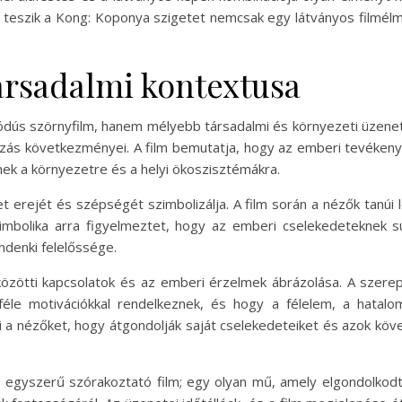
 teszik a Kong: Koponya szigetet nemcsak egy látványos filmé
társadalmi kontextusa
dús szörnyfilm, hanem mélyebb társadalmi és környezeti üzenetek
s következményei. A film bemutatja, hogy az emberi tevékenys
nek a környezetre és a helyi ökoszisztémákra.
 erejét és szépségét szimbolizálja. A film során a nézők tanúi
zimbolika arra figyelmeztet, hogy az emberi cselekedeteknek s
ndenki felelőssége.
közötti kapcsolatok és az emberi érzelmek ábrázolása. A szere
éle motivációkkal rendelkeznek, és hogy a félelem, a hatal
zi a nézőket, hogy átgondolják saját cselekedeteiket és azok k
 egyszerű szórakoztató film; egy olyan mű, amely elgondolko