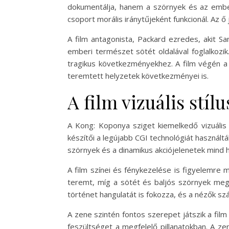
dokumentálja, hanem a szörnyek és az embere
csoport morális iránytűjeként funkcionál. Az ő
A film antagonista, Packard ezredes, akit Sa
emberi természet sötét oldalával foglalkoz
tragikus következményekhez. A film végén a
teremtett helyzetek következményei is.
A film vizuális stí
A Kong: Koponya sziget kiemelkedő vizuális 
készítői a legújabb CGI technológiát használt
szörnyek és a dinamikus akciójelenetek mind 
A film színei és fénykezelése is figyelemre 
teremt, míg a sötét és baljós szörnyek megje
történet hangulatát is fokozza, és a nézők sz
A zene szintén fontos szerepet játszik a fi
feszültséget a megfelelő pillanatokban. A ze