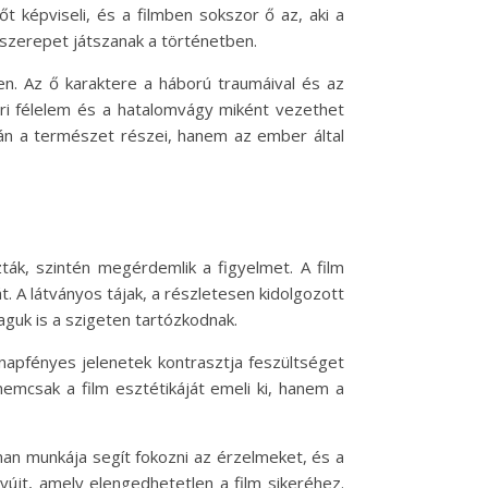
 képviseli, és a filmben sokszor ő az, aki a
s szerepet játszanak a történetben.
ben. Az ő karaktere a háború traumáival és az
ri félelem és a hatalomvágy miként vezethet
án a természet részei, hanem az ember által
ták, szintén megérdemlik a figyelmet. A film
. A látványos tájak, a részletesen kidolgozott
guk is a szigeten tartózkodnak.
 napfényes jelenetek kontrasztja feszültséget
nemcsak a film esztétikáját emeli ki, hanem a
an munkája segít fokozni az érzelmeket, és a
yújt, amely elengedhetetlen a film sikeréhez.