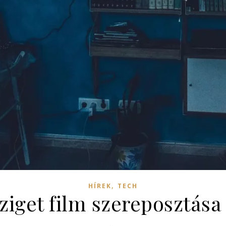
,
HÍREK
TECH
iget film szereposztása