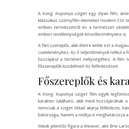
A Kong: Koponya sziget egy olyan film, amel
klasszikus szörnyfilm elemeket modern CGI te
emberi természetről és a természet védel
emberi tevékenységek következményeire is.
A film szereplői, akik életre keltik ezt a mag
cselekményhez. Az ő teljesítményük nélkül a f
hozzájárul a történet mélységéhez. A film 
főszereplők küzdelmeit és felfedezéseit.
Főszereplők és kar
A Kong: Koponya sziget film egyik legfonto
karakter található, akik mind hozzájárulnak 
nemcsak a sziget titkait akarja felfedezni, 
bátorsága, hanem a múltja is meghatározza a 
Másik jelentős figura a Weaver, akit Brie Lars