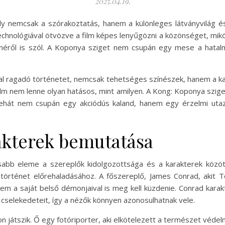
2025.04.19.
y nemcsak a szórakoztatás, hanem a különleges látványvilág é
chnológiával ötvözve a film képes lenyűgözni a közönséget, mik
méről is szól. A Koponya sziget nem csupán egy mese a hatal
ával ragadó történetet, nemcsak tehetséges színészek, hanem a kar
ilm nem lenne olyan hatásos, mint amilyen. A Kong: Koponya szig
tehát nem csupán egy akciódús kaland, hanem egy érzelmi utaz
akterek bemutatása
sabb eleme a szereplők kidolgozottsága és a karakterek közö
a történet előrehaladásához. A főszereplő, James Conrad, akit T
hanem a saját belső démonjaival is meg kell küzdenie. Conrad kar
cselekedeteit, így a nézők könnyen azonosulhatnak vele.
on játszik. Ő egy fotóriporter, aki elkötelezett a természet védel